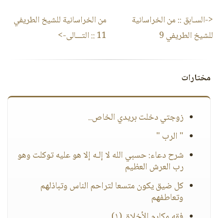
<-السـابق ::
من الخراسانية
من الخراسانية للشيخ الطريفي
للشيخ الطريفي 9
11
:: التـــالى->
مختارات
زوجتي دخلت بريدي الخاص..
" الرب "
شرح دعاء: حسبي الله لا إلـه إلا هو عليه توكلت وهو
رب العرش العظيم
كل ضيق يكون متسعا لتراحم الناس وتباذلهم
وتعاطفهم
فقه مكارم الأخلاق (١)