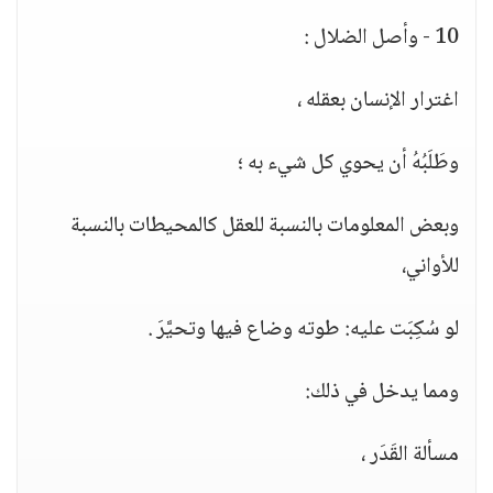
10 - وأصل الضلال :
اغترار الإنسان بعقله ،
وطَلَبُهُ أن يحوي كل شيء به ؛
وبعض المعلومات بالنسبة للعقل كالمحيطات بالنسبة
للأواني،
لو سُكِبَت عليه: طوته وضاع فيها وتحيَّرَ .
ومما يدخل في ذلك:
مسألة القَدَر ،