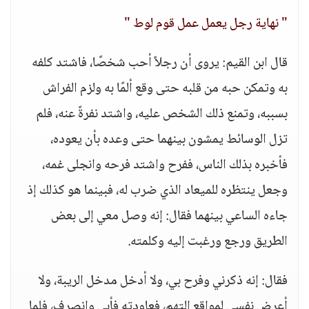
" نهاية رجل يعمل عمل قوم لوط "
قال ابن القيم: يروى أن رجلاً أحب شخصًا، فاشتد كلفه
به وتمكن حبه من قلبه حتى وقع ألمًا به ولزم الفراش
بسببه، وتمنع ذلك الشخص عليه، واشتد نفرةً عنه، فلم
تزل الوسائط يمشون بينهما حتى وعده بأن يعوده،
فأخبره بذلك الناس، ففرح واشتد فرحه وانجلى غمه،
وجعل ينتظره للميعاد الذي ضرب له، فبينما هو كذلك إذ
جاءه الساعي بينهما فقال: إنه وصل معي إلى بعض
الطريق ورجع ورغبت إليه وكلمته.
فقال: إنه ذكرني وفرح بي، ولا أدخل مدخل الريبة، ولا
أعرض نفسي لمواقع التهم، فعاودته فأبى وانصرف، فلما