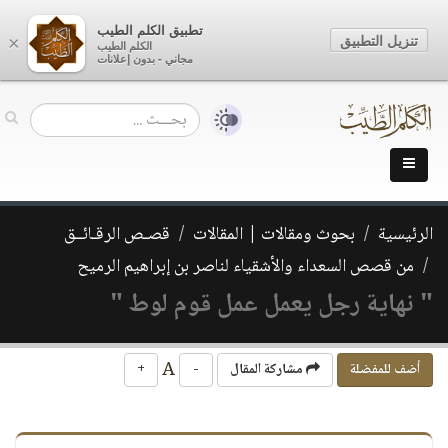
تطبيق الكلم الطيب
تنزيل التطبيق
×
الكلم الطيب
مجاني - بدون إعلانات
الرئيسية
بحوث ومقالات | المقالات
قصـص الرقـائــق
من قصص السعداء والأشقياء لناصر بن إبراهيم الرميح
" نهاية رجل يعمل عمل قوم لوط "
A
أضف للمفضلة
مشاركة المقال
-
+