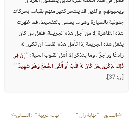
فلعل في هذه القصة عبرة للذين يعشقون المردان
ويحبونهم، والذين قد ينتحر كثير منهم بقيامه بحركات
جنونية بالسيارة وهو ما يسمى بالتفحيط، فما ظهرت
هذه الظاهرة إلا من أجل هذه الجريمة، فلعل من كان
يفعل هذه الجريمة إذا تأمل هذه القصة أن تكون له
رادعًا وزاجرًا، وما يتذكر إلا أهل القلوب الحية:
" إِنَّ فِي
ذَلِكَ لَذِكْرَى لِمَنْ كَانَ لَهُ قَلْبٌ أَوْ أَلْقَى السَّمْعَ وَهُوَ شَهِيدٌ "
[ق: 37]
.
<-السـابق ::
" نهاية زان "
" نهاية غريبة "
:: التـــالى->