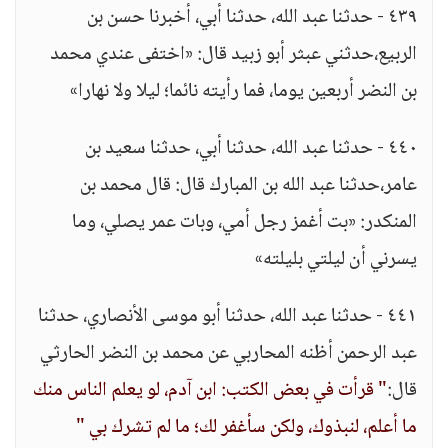
٤٣٩ - حدثنا عبد الله، حدثنا أبي، أخبرنا حسن بن
الربيع،حدثني عبثر أبو زبيد قال: «اختفى عندي محمد
بن النضر أربعين يوما، فما رأيته نائما؛ ليلا ولا نهارا»
٤٤٠ - حدثنا عبد الله، حدثنا أبي، حدثنا سعيد بن
عامر،حدثنا عبد الله بن المبارك قال: قال محمد بن
المنكدر: «بت أغمز رجل أمي، وبات عمر يصلي، وما
يسرني أن ليلتي بليلته»
٤٤١ - حدثنا عبد الله، حدثنا أبو موسى الأنصاري، حدثنا
عبد الرحمن أظنه المحاربي عن محمد بن النضر الحارثي
قال:
" قرأت في بعض الكتب: ابن آدم، لو يعلم الناس منك
ما أعلم، لنبذوك، ولكن سأغفر لك؛ ما لم تشرك بي "