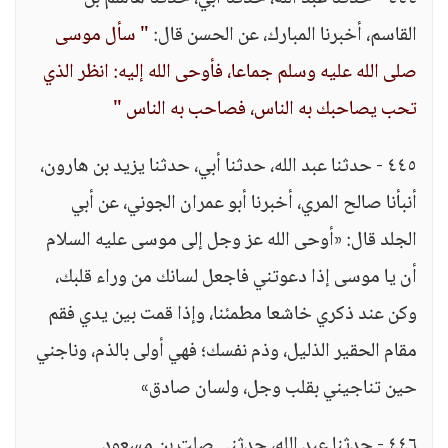
القاسم، أخبرنا المبارك، عن الحسن قال:
" سأل موسى
صلى الله عليه وسلم جماعا، فأوحى الله إليه: انظر الذي
تحب يصاحبك به الناس، فصاحب به الناس "
٤٤٥ - حدثنا عبد الله، حدثنا أبي، حدثنا يزيد بن هارون،
أنبأنا صالح المري، أخبرنا أبو عمران الجوني، عن أبي
الجلد قال: «أوحى الله عز وجل إلى موسى عليه السلام
أن يا موسى إذا دعوتني فاجعل لسانك من وراء قلبك،
وكن عند ذكري خاشعا مطمئنا، وإذا قمت بين يدي فقم
مقام الحقير الذليل، وذم نفسك؛ فهي أولى بالذم، وناجني
حين تناجيني بقلب وجل، ولسان صادق»
٤٤٦ - حدثنا عبد الله، حدثني صلت بن مسعود