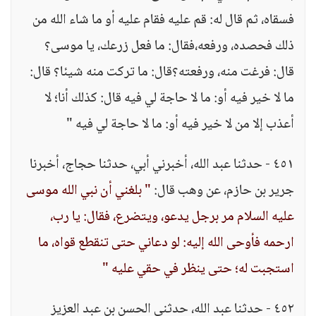
فسقاه، ثم قال له: قم عليه فقام عليه أو ما شاء الله من
ذلك فحصده، ورفعه،فقال: ما فعل زرعك، يا موسى؟
قال: فرغت منه، ورفعته؟قال: ما تركت منه شيئا؟ قال:
ما لا خير فيه أو: ما لا حاجة لي فيه قال: كذلك أنا؛ لا
أعذب إلا من لا خير فيه أو: ما لا حاجة لي فيه "
٤٥١ - حدثنا عبد الله، أخبرني أبي، حدثنا حجاج، أخبرنا
جرير بن حازم، عن وهب قال:
" بلغني أن نبي الله موسى
عليه السلام مر برجل يدعو، ويتضرع، فقال: يا رب،
ارحمه فأوحى الله إليه: لو دعاني حتى تنقطع قواه، ما
استجبت له؛ حتى ينظر في حقي عليه "
٤٥٢ - حدثنا عبد الله، حدثني الحسن بن عبد العزيز