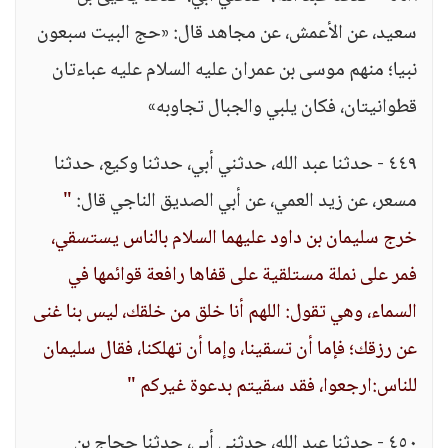
سعيد، عن الأعمش، عن مجاهد قال: «حج البيت سبعون
نبيا؛ منهم موسى بن عمران عليه السلام عليه عباءتان
قطوانيتان، فكان يلبي والجبال تجاوبه»
٤٤٩ - حدثنا عبد الله، حدثني أبي، حدثنا وكيع، حدثنا
مسعر، عن زيد العمي، عن أبي الصديق الناجي قال:
"
خرج سليمان بن داود عليهما السلام بالناس يستسقي،
فمر على نملة مستلقية على قفاها رافعة قوائمها في
السماء، وهي تقول: اللهم أنا خلق من خلقك، ليس بنا غنى
عن رزقك؛ فإما أن تسقينا، وإما أن تهلكنا، فقال سليمان
للناس:ارجعوا، فقد سقيتم بدعوة غيركم "
٤٥٠ - حدثنا عبد الله، حدثني أبي، حدثنا حجاج بن