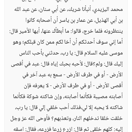
محمد اليزيدي، أنبأنا شريك، عن أبي سنان، عن عبد الله
بن أبي الهذيل، عن عمار بن ياسر أن أصحابه كانوا
ينتظرونه فلما خرج، قالوا: ما أبطأك عنها، أيها الأمير قال:
أما إني سوف أحدثكم أن أخا لكم ممن كان قبلكم؛ وهو
موسى عليه السلام قال: يا رب، حدثني بأحب الناس
إليك قال: ولم؟قال: لأحبه بحبك إياه قال: عبد في أقصى
الأرض - أو في طرف الأرض - سمع به عبد آخر في
أقصى الأرض - أو في طرف الأرض - لا يعرفه فإن
أصابته مصيبة فكأنما أصابته، وإن شاكته شوكة فكأنما
شاكته لا يحبه إلا لي،فذلك أحب خلقي إلي قال: يا رب،
خلقت خلقا تدخلهم النار، وتعذبهم؟ فأوحى الله عز وجل
إليه: كلهم خلقي ثم قال: ازرع زرعا فزرعه، فقال: اسقه