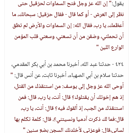
يقول:
" إن الله عز وجل فتح السماوات لحزقيل حتى
نظر إلى العرش - أو كما قال - فقال حزقيل: سبحانك، ما
أعظمك، يا رب، فقال الله: إن السماوات والأرض لم تطق
أن تحملني، وضقن من أن تسعني، وسعني قلب المؤمن
الوارع اللين "
٤٢٤ - حدثنا عبد الله، أخبرنا محمد بن أبي بكر المقدمي،
حدثنا سلام بن أبي الصهباء، أخبرنا ثابت، عن أنس قال:
"
أوحى الله عز وجل إلى يوسف: من استنقذك من القتل،
إذ هم إخوتك أن يقتلوك؟ قال: أنت، يا رب، قال: فمن
استنقذك من الجب، إذ ألقوك فيه؟ قال: أنت، يا رب،
قال:فما لك ذكرت آدميا ونسيتني؟، قال: كلمة تكلم بها
لساني،قال: فوعزتي، لأخلدنك السجن بضع سنين "