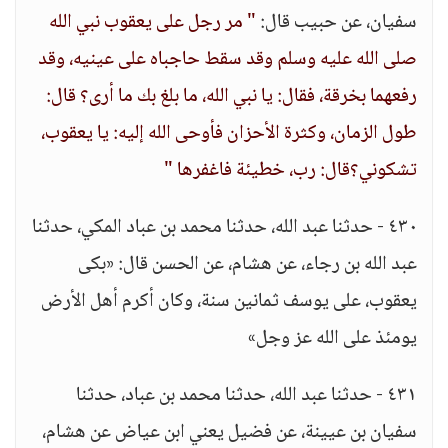
سفيان، عن حبيب قال:
" مر رجل على يعقوب نبي الله
صلى الله عليه وسلم وقد سقط حاجباه على عينيه، وقد
رفعهما بخرقة، فقال: يا نبي الله، ما بلغ بك ما أرى؟ قال:
طول الزمان، وكثرة الأحزان فأوحى الله إليه: يا يعقوب،
تشكوني؟قال: رب، خطيئة فاغفرها "
٤٣٠ - حدثنا عبد الله، حدثنا محمد بن عباد المكي، حدثنا
عبد الله بن رجاء، عن هشام، عن الحسن قال: «بكى
يعقوب، على يوسف ثمانين سنة، وكان أكرم أهل الأرض
يومئذ على الله عز وجل»
٤٣١ - حدثنا عبد الله، حدثنا محمد بن عباد، حدثنا
سفيان بن عيينة، عن فضيل يعني ابن عياض عن هشام،