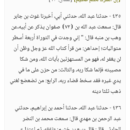
{إن الشرك لظلم عظيم}
[لقمان: ١٣]
"
٤٣٥ - حدثنا عبد الله، حدثني أبي، أخبرنا غوث بن جابر
قال: سمعت عبد الله بن ⦗٧٢⦘ صفوان يذكر عن أبيه،عن
وهب بن منبه قال: " إني وجدت في التوراة أربعة أسطر
متواليات؛ إحداهن: من قرأ كتاب الله عز وجل وظن أن
لن يغفر له، فهو من المستهزئين بآيات الله، ومن شكا
مصيبته فإنما شكا ربه، والثالث: من حزن على ما في
يدي غيره فقد سخط قضاء ربه، الرابع: من تضعضع لغني
ذهب ثلثا دينه
٤٣٦ - حدثنا عبد الله، حدثنا أحمد بن إبراهيم، حدثني
عبد الرحمن بن مهدي قال: سمعت محمد بن النضر
الحارثي قال: قال ربيع بن خثيم: «تفقه، ثم اعتزل»