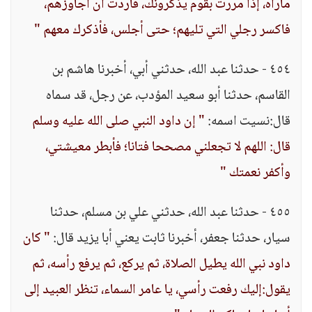
ماراه، إذا مررت بقوم يذكرونك، فأردت أن أجاوزهم،
فاكسر رجلي التي تليهم؛ حتى أجلس، فأذكرك معهم "
٤٥٤ - حدثنا عبد الله، حدثني أبي، أخبرنا هاشم بن
القاسم، حدثنا أبو سعيد المؤدب، عن رجل، قد سماه
قال:نسيت اسمه:
" إن داود النبي صلى الله عليه وسلم
قال: اللهم لا تجعلني مصححا فتانا؛ فأبطر معيشتي،
وأكفر نعمتك "
٤٥٥ - حدثنا عبد الله، حدثني علي بن مسلم، حدثنا
سيار، حدثنا جعفر، أخبرنا ثابت يعني أبا يزيد قال:
" كان
داود نبي الله يطيل الصلاة، ثم يركع، ثم يرفع رأسه، ثم
يقول:إليك رفعت رأسي، يا عامر السماء، تنظر العبيد إلى