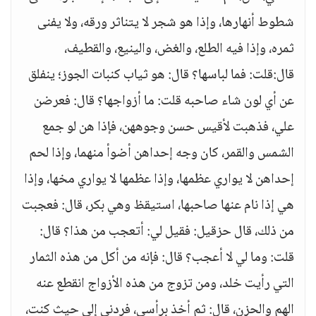
شطوط أنهارها، وإذا هو شجر لا يتناثر ورقه، ولا يفنى
ثمره، وإذا فيه الطلع، والغض، والينيع، والقطيف،
قال:قلت: فما لباسها؟ قال: هو ثياب كنبات الجوز؛ ينفلق
عن أي لون شاء صاحبه قلت: ما أزواجها؟ قال: فعرضن
علي، فذهبت لأقيس حسن وجوههن، فإذا هن لو جمع
الشمس والقمر، كان وجه إحداهن أضوأ منهما، وإذا لحم
إحداهن لا يواري عظمها، وإذا عظمها لا يواري مخها، وإذا
هي إذا نام عنها صاحبها، استيقظ وهي بكر، قال: فعجبت
من ذلك، قال حزقيل: فقيل لي: أتعجب من هذا؟ قال:
قلت: وما لي لا أعجب؟ قال: فإنه من أكل من هذه الثمار
التي رأيت خلد، ومن تزوج من هذه الأزواج انقطع عنه
الهم والحزن، قال: ثم أخذ برأسي، فردني إلى حيث كنت،