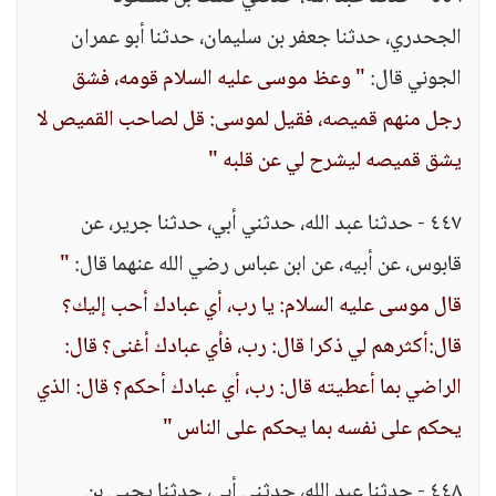
الجحدري، حدثنا جعفر بن سليمان، حدثنا أبو عمران
الجوني قال:
" وعظ موسى عليه السلام قومه، فشق
رجل منهم قميصه، فقيل لموسى: قل لصاحب القميص لا
يشق قميصه ليشرح لي عن قلبه "
٤٤٧ - حدثنا عبد الله، حدثني أبي، حدثنا جرير، عن
قابوس، عن أبيه، عن ابن عباس رضي الله عنهما قال:
"
قال موسى عليه السلام: يا رب، أي عبادك أحب إليك؟
قال:أكثرهم لي ذكرا قال: رب، فأي عبادك أغنى؟ قال:
الراضي بما أعطيته قال: رب، أي عبادك أحكم؟ قال: الذي
يحكم على نفسه بما يحكم على الناس "
٤٤٨ - حدثنا عبد الله، حدثني أبي، حدثنا يحيى بن