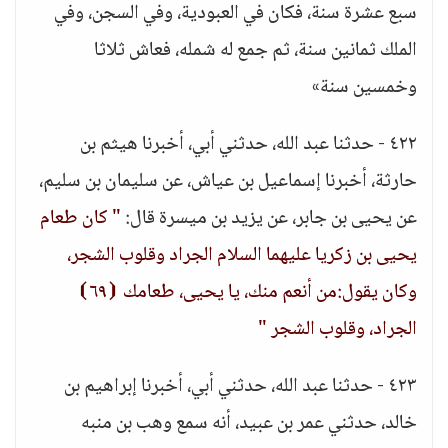
سبع عشرة سنة، فكان في العبودية، وفي السجن، وفي
الملك ثمانين سنة، ثم جمع له شمله، فعاش ثلاثا
وخمسين سنة»
٤٢٢ - حدثنا عبد الله، حدثني أبي، أخبرنا هيثم بن
حارثة، أخبرنا إسماعيل بن عياش، عن سليمان بن سليم،
عن يحيى بن جابر، عن يزيد بن ميسرة قال:
" كان طعام
يحيى بن زكريا عليهما السلام الجراد وقلوب الشجر،
وكان يقول:من أنعم منك، يا يحيى، طعامك ⦗٦٩⦘
الجراد، وقلوب الشجر "
٤٢٣ - حدثنا عبد الله، حدثني أبي، أخبرنا إبراهيم بن
خالد، حدثني عمر بن عبيد، أنه سمع وهب بن منبه