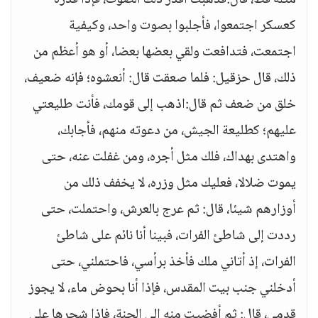
مثله قط، قال:فذهبت أقدر ذلك الصوت، فإذا قدره
كعسكر اجتمعوا، فأجلبوا بصوت واحد، وكيفية
اجتمعت، فتدافعت ولقي بعضها بعضا، أو هو أعظم من
ذلك، قال حزقيل: فلما صعقت قال: أنعشوه؛ فإنه ضعيف،
خلق من ضعف ثم قال:اذهب إلى قومك، فأنت طليعتي
عليهم؛ كطليعة الجيش، من دعوته منهم، فأجابك،
واهتدى بهداك، فلك مثل أجره، ومن غفلت عنه، حتى
يموت ضلالا، فعليك مثل وزره، لا يخفف ذلك من
أوزارهم شيئا، قال: ثم عرج بالعرش، واحتملت، حتى
رددت إلى شاطئ الفرات، فبينا أنا نائم على شاطئ
الفرات، إذ أتاني ملك فأخذ برأسي، فاحتملني، حتى
أدخلني جنب بيت المقدس، فإذا أنا بحوض ماء، لا يجوز
قدمي، قال: ثم أفضيت منه إلى الجنة، فإذا شجرها على