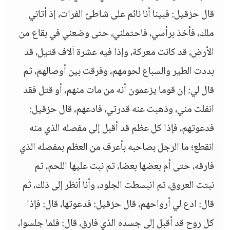
قال حزقيل: فبينا أنا نائم على شاطئ الفرات، إذ أتاني
ملك، فأخذ برأسي، فاحتملني، حتى وضعني في بقاع من
الأرض، قد كانت معركة، وإذا فيه عشرة آلاف قتيل، قد
بددت الطير والسباع لحومهم، وفرقت بين أوصالهم، ثم
قال لي: إن قوما يزعمون أنه من مات منهم، أو قتل فقد
انفلت مني، وذهبت عنه قدرتي، فادعهم، قال حزقيل:
فدعوتهم، فإذا كل عظم قد أقبل إلى مفصله الذي منه
انقطع؛ ما الرجل بصاحبه بأعرف من العظم بمفصله الذي
فارقه، حتى أم بعضها بعضا، ثم نبت عليها اللحم، ثم
نبتت العروق، ثم انبسطت الجلود، وأنا أنظر إلى ذلك، ثم
قال: ادع لي أرواحهم، قال حزقيل: فدعوتها، قال: فإذا
كل روح قد أقبل إلى جسده الذي فارق، قال: فلما جلسوا،