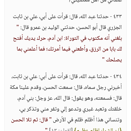
عصاني من أهل معصيتي؟ "
٤٣٣ - حدثنا عبد الله، قال: قرأت على أبي، علي بن ثابت
الجزري قال أبو الحسن، حدثني الوليد بن عمرو قال:
"
بلغني أنه مكتوب في التوراة: ابن آدم، حرك يديك أفتح
لك بابا من الرزق، وأطعني فيما أمرتك؛ فما أعلمني بما
يصلحك "
٤٣٤ - حدثنا عبد الله، قال: قرأت على أبي: علي بن ثابت،
أخبرني رجل سماه، قال: سمعت الحسن، وقدم علينا مكة
قال: فسمعته، وهو يقول: قال الله، عز وجل: بني آدم،
خلقتك وتعبد غيري وتدعو إلي وتفر مني وتذكر بي،
وتنساني هذا أظلم ظلم في الأرض
" قال: ثم تلا الحسن