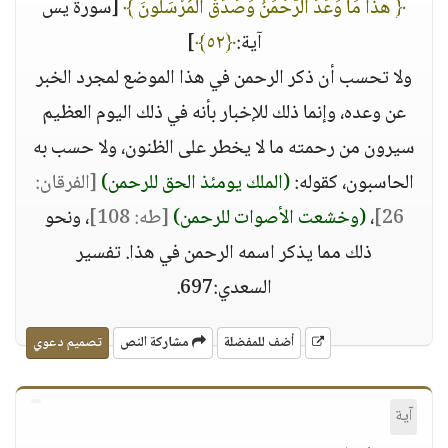
﴿ هَٰذَا مَا وَعَدَ ٱلرَّحْمَٰنُ وَصَدَقَ ٱلْمُرْسَلُونَ ﴾
[سورة يس
آية:
﴿٥٢﴾
]
ولا تحسب أن ذكر الرحمن في هذا الموضع لمجرد الخبر
عن وعده، وإنما ذلك للإخبار بأنه في ذلك اليوم العظيم
سيرون من رحمته ما لا يخطر على الظنون، ولا حسب به
الحاسبون، كقوله:
(الملك يومئذ الحق للرحمن)
[الفرقان:
26]
،
(وخشعت الأصوات للرحمن)
[طه: 108]
، ونحو
ذلك مما يذكر اسمه الرحمن في هذا. تفسير
السعدي:697.
أضف للمفضلة
مشاركة النص
تصميم دعوي
آية