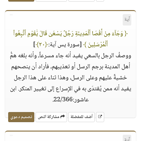
آية
﴿ وَجَآءَ مِنْ أَقْصَا ٱلْمَدِينَةِ رَجُلٌ يَسْعَىٰ قَالَ يَٰقَوْمِ ٱتَّبِعُوا۟
ٱلْمُرْسَلِينَ ﴾
[سورة يس آية:
﴿٢٠﴾
]
ووصفُ الرجل بالسعي يفيد أنه جاء مسرعاً، وأنه بلغه همُّ
أهل المدينة برجم الرسل أو تعذيبهم، فأراد أن ينصحهم
خشيةً عليهم وعلى الرسل، وهذا ثناء على هذا الرجل
يفيد أنه ممن يُقتدَى به في الإِسراع إلى تغيير المنكر. ابن
عاشور:22/366.
أضف للمفضلة
مشاركة النص
تصميم دعوي
آية