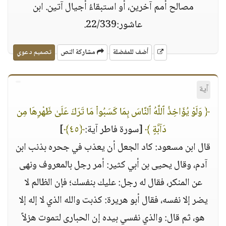
مصالح أمم آخرين، أو استبقاءُ أجيال آتين. ابن
عاشور:22/339.
أضف للمفضلة
مشاركة النص
تصميم دعوي
آية
﴿ وَلَوْ يُؤَاخِذُ ٱللَّهُ ٱلنَّاسَ بِمَا كَسَبُوا۟ مَا تَرَكَ عَلَىٰ ظَهْرِهَا مِن
دَآبَّةٍ ﴾
[سورة فاطر آية:
﴿٤٥﴾
]
قال ابن مسعود: كاد الجعل أن يعذب في جحره بذنب ابن
آدم، وقال يحيى بن أبي كثير: أمر رجل بالمعروف ونهى
عن المنكر، فقال له رجل: عليك بنفسك؛ فإن الظالم لا
يضر إلا نفسه، فقال أبو هريرة: كذبت والله الذي لا إله إلا
هو، ثم قال: والذي نفسي بيده إن الحبارى لتموت هزلاً