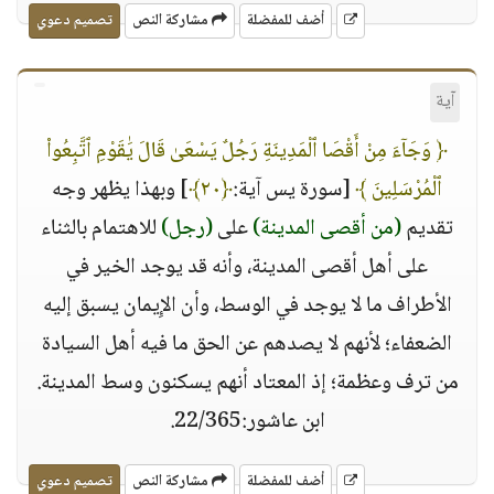
أضف للمفضلة
مشاركة النص
تصميم دعوي
آية
﴿ وَجَآءَ مِنْ أَقْصَا ٱلْمَدِينَةِ رَجُلٌ يَسْعَىٰ قَالَ يَٰقَوْمِ ٱتَّبِعُوا۟
ٱلْمُرْسَلِينَ ﴾
[سورة يس آية:
﴿٢٠﴾
] وبهذا يظهر وجه
تقديم
(من أقصى المدينة)
على
(رجل)
للاهتمام بالثناء
على أهل أقصى المدينة، وأنه قد يوجد الخير في
الأطراف ما لا يوجد في الوسط، وأن الإِيمان يسبق إليه
الضعفاء؛ لأنهم لا يصدهم عن الحق ما فيه أهل السيادة
من ترف وعظمة؛ إذ المعتاد أنهم يسكنون وسط المدينة.
ابن عاشور:22/365.
أضف للمفضلة
مشاركة النص
تصميم دعوي