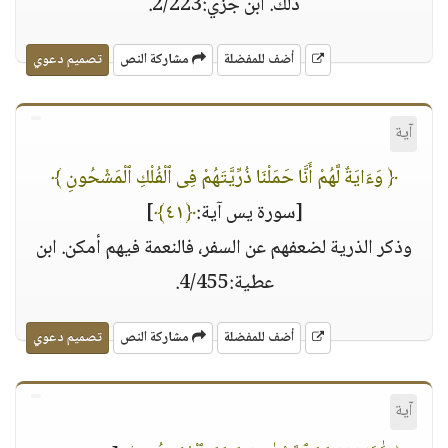
ذلك. ابن جزي:2/223.
أضف للمفضلة
مشاركة النص
تصميم دعوي
آية
﴿ وَءَايَةٌ لَّهُمْ أَنَّا حَمَلْنَا ذُرِّيَّتَهُمْ فِى ٱلْفُلْكِ ٱلْمَشْحُونِ ﴾
[سورة يس آية:
﴿٤١﴾
]
وذكر الذرية لضعفهم عن السفر، فالنعمة فيهم أمكن. ابن
عطية:4/455.
أضف للمفضلة
مشاركة النص
تصميم دعوي
آية