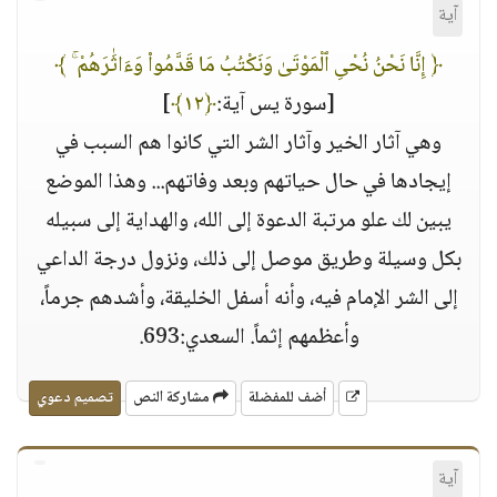
آية
﴿ إِنَّا نَحْنُ نُحْىِ ٱلْمَوْتَىٰ وَنَكْتُبُ مَا قَدَّمُوا۟ وَءَاثَٰرَهُمْ ۚ ﴾
[سورة يس آية:
﴿١٢﴾
]
وهي آثار الخير وآثار الشر التي كانوا هم السبب في
إيجادها في حال حياتهم وبعد وفاتهم... وهذا الموضع
يبين لك علو مرتبة الدعوة إلى الله، والهداية إلى سبيله
بكل وسيلة وطريق موصل إلى ذلك، ونزول درجة الداعي
إلى الشر الإمام فيه، وأنه أسفل الخليقة، وأشدهم جرماً،
وأعظمهم إثماً. السعدي:693.
أضف للمفضلة
مشاركة النص
تصميم دعوي
آية