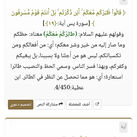
﴿ قَالُوا۟ طَٰٓئِرُكُم مَّعَكُمْ ۚ أَئِن ذُكِّرْتُم ۚ بَلْ أَنتُمْ قَوْمٌ مُّسْرِفُونَ
﴾
[سورة يس آية:
﴿١٩﴾
]
وقولهم عليهم السلام:
(طائِرُكُمْ مَعَكُمْ)
معناه: حظكم
وما صار إليه من خير وشر معكم؛ أي: من أفعالكم ومن
تكسباتكم، ليس هو من أجلنا ولا بسببنا، بل ببغيكم
وكفركم، وبهذا فسر الناس. وسمي الحظ والنصيب طائرا
استعارة؛ أي: هو مما تحصل عن النظر في الطائر. ابن
عطية:4/450.
أضف للمفضلة
مشاركة النص
تصميم دعوي
آية