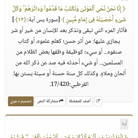
﴿ إِنَّا نَحْنُ نُحْىِ ٱلْمَوْتَىٰ وَنَكْتُبُ مَا قَدَّمُوا۟ وَءَاثَٰرَهُمْ ۚ وَكُلَّ
شَىْءٍ أَحْصَيْنَٰهُ فِىٓ إِمَامٍ مُّبِينٍ ﴾
[سورة يس آية:
﴿١٢﴾
]
فآثار المرء التي تبقى وتذكر بعد الإنسان من خير أو شر
يجازى عليها: من أثر حسن؛ كعلم علموه، أو كتاب
صنفوه... أو سيء؛ كوظيفة وظفها بعض الظلام من
المسلمين... أو شيء أحدثه فيه صد عن ذكر الله من
ألحان وملاهٍ. وكذلك كل سنة حسنة أو سيئة يستن بها.
القرطبي:17/420.
أضف للمفضلة
مشاركة النص
تصميم دعوي
آية