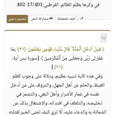
في وكرها بظلم الظالم. القرطبي:17/401-402.
أضف للمفضلة
مشاركة النص
تصميم دعوي
آية
﴿ قِيلَ ٱدْخُلِ ٱلْجَنَّةَ ۖ قَالَ يَٰلَيْتَ قَوْمِى يَعْلَمُونَ ﴿٢٦﴾
بِمَا
غَفَرَ لِى رَبِّى وَجَعَلَنِى مِنَ ٱلْمُكْرَمِينَ ﴾ [سورة يس آية:
]
﴿٢٦﴾
وفي هذه الآية تنبيه عظيم، ودلالة على وجوب كظم
الغيظ، والحلم عن أهل الجهل، والترؤف على من أدخل
نفسه في غمار الأشرار وأهل البغي، والتشمر في
تخليصه، والتلطف في افتدائه، والاشتغال بذلك عن
الشماتة به والدعاء عليه، ألا ترى كيف تمنى الخير لقتلته