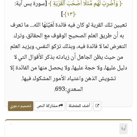
﴿ وَٱضْرِبْ لَهُم مَّثَلًا أَصْحَٰبَ ٱلْقَرْيَةِ ﴾
[سورة يس آية:
]
﴿١٣﴾
تعيين تلك القرية لو كان فيه فائدة لَعَيَّنَهَا الله... ما تعرف
به أن طريق العلم الصحيح الوقوف مع الحقائق، وترك
التعرض لما لا فائدة فيه، وبذلك تزكو النفس، ويزيد العلم
من حيث يظن الجاهل أن زيادته بذكر الأقوال التي لا
دليل عليها، ولا حجة عليها، ولا يحصل منها من الفائدة إلا
تشويش الذهن واعتياد الأمور المشكوك فيها.
السعدي:693.
أضف للمفضلة
مشاركة النص
تصميم دعوي
آية