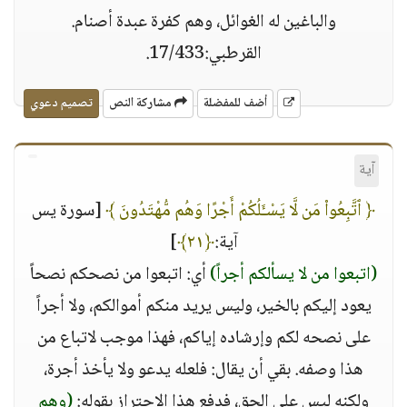
والباغين له الغوائل، وهم كفرة عبدة أصنام.
القرطبي:17/433.
أضف للمفضلة
مشاركة النص
تصميم دعوي
آية
﴿ ٱتَّبِعُوا۟ مَن لَّا يَسْـَٔلُكُمْ أَجْرًا وَهُم مُّهْتَدُونَ ﴾
[سورة يس
آية:
﴿٢١﴾
]
(اتبعوا من لا يسألكم أجراً)
أي: اتبعوا من نصحكم نصحاً
يعود إليكم بالخير، وليس يريد منكم أموالكم، ولا أجراً
على نصحه لكم وإرشاده إياكم، فهذا موجب لاتباع من
هذا وصفه. بقي أن يقال: فلعله يدعو ولا يأخذ أجرة،
ولكنه ليس على الحق، فدفع هذا الاحتراز بقوله:
(وهم