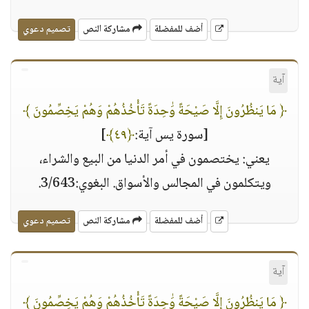
أضف للمفضلة
مشاركة النص
تصميم دعوي
آية
﴿ مَا يَنظُرُونَ إِلَّا صَيْحَةً وَٰحِدَةً تَأْخُذُهُمْ وَهُمْ يَخِصِّمُونَ ﴾
[سورة يس آية:
﴿٤٩﴾
]
يعني: يختصمون في أمر الدنيا من البيع والشراء،
ويتكلمون في المجالس والأسواق. البغوي:3/643.
أضف للمفضلة
مشاركة النص
تصميم دعوي
آية
﴿ مَا يَنظُرُونَ إِلَّا صَيْحَةً وَٰحِدَةً تَأْخُذُهُمْ وَهُمْ يَخِصِّمُونَ ﴾