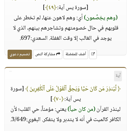
[سورة يس آية:
﴿٤٩﴾
]
(وهم يخِصِّمون)
أي: وهم لاهون عنها، لم تخطر على
قلوبهم في حال خصومتهم وتشاجرهم بينهم، الذي لا
يوجد في الغالب إلا وقت الغفلة. السعدي:697.
أضف للمفضلة
مشاركة النص
تصميم دعوي
آية
﴿ لِّيُنذِرَ مَن كَانَ حَيًّا وَيَحِقَّ ٱلْقَوْلُ عَلَى ٱلْكَٰفِرِينَ ﴾
[سورة
يس آية:
﴿٧٠﴾
]
لينذر القرآن
(من كان حياً)
يعني: مؤمناً، حي القلب؛ لأن
الكافر كالميت في أنه لا يتدبر ولا يتفكر. البغوي:3/649.