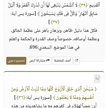
ٱلْقَدِيمِ
﴿٣٩﴾
لَا ٱلشَّمْسُ يَنۢبَغِى لَهَآ أَن تُدْرِكَ ٱلْقَمَرَ وَلَا ٱلَّيْلُ
سَابِقُ ٱلنَّهَارِ ۚ وَكُلٌّ فِى فَلَكٍ يَسْبَحُونَ ﴾ [سورة يس آية:
]
﴿٣٧﴾
فكل هذا دليل ظاهر، وبرهان باهر على عظمة الخالق،
وعظمة أوصافه، خصوصاً وصف القدرة والحكمة والعلم
في هذا الموضع. السعدي:696.
أضف للمفضلة
مشاركة النص
تصميم دعوي
آية
﴿ سُبْحَٰنَ ٱلَّذِى خَلَقَ ٱلْأَزْوَٰجَ كُلَّهَا مِمَّا تُنۢبِتُ ٱلْأَرْضُ وَمِنْ
أَنفُسِهِمْ وَمِمَّا لَا يَعْلَمُونَ ﴾
[سورة يس آية:
﴿٣٦﴾
]
أي: عجباً لهؤلاء في كفرهم مع ما يشاهدونه من هذه