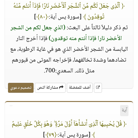
﴿ ٱلَّذِى جَعَلَ لَكُم مِّنَ ٱلشَّجَرِ ٱلْأَخْضَرِ نَارًا فَإِذَآ أَنتُم مِّنْهُ
تُوقِدُونَ ﴾
[سورة يس آية:
﴿٨٠﴾
]
ثم ذكر دليلاً ثالثاً على البعث:
(الذي جعل لكم من الشجر
الأخضر نارا فإذا أنتم منه توقدون)
فإذا أخرج النار
اليابسة من الشجر الأخضر الذي هو في غاية الرطوبة، مع
تضادهما وشدة تخالفهما، فإخراجه الموتى من قبورهم
مثل ذلك. السعدي:700.
أضف للمفضلة
مشاركة النص
تصميم دعوي
آية
﴿ قُلْ يُحْيِيهَا ٱلَّذِىٓ أَنشَأَهَآ أَوَّلَ مَرَّةٍ ۖ وَهُوَ بِكُلِّ خَلْقٍ عَلِيمٌ
﴾
[سورة يس آية:
﴿٧٩﴾
]