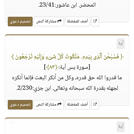
المحضر. ابن عاشور:23/41.
أضف للمفضلة
مشاركة النص
تصميم دعوي
آية
﴿ فَسُبْحَٰنَ ٱلَّذِى بِيَدِهِۦ مَلَكُوتُ كُلِّ شَىْءٍ وَإِلَيْهِ تُرْجَعُونَ ﴾
[سورة يس آية:
﴿٨٣﴾
]
ما قدروا الله حق قدره، وكل من أنكر البعث فإنما أنكره
لجهله بقدرة الله سبحانه وتعالى. ابن جزي:2/230.
أضف للمفضلة
مشاركة النص
تصميم دعوي
آية