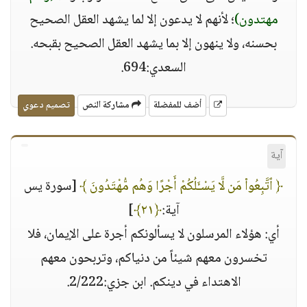
مهتدون)
؛ لأنهم لا يدعون إلا لما يشهد العقل الصحيح
بحسنه، ولا ينهون إلا بما يشهد العقل الصحيح بقبحه.
السعدي:694.
أضف للمفضلة
مشاركة النص
تصميم دعوي
آية
﴿ ٱتَّبِعُوا۟ مَن لَّا يَسْـَٔلُكُمْ أَجْرًا وَهُم مُّهْتَدُونَ ﴾
[سورة يس
آية:
﴿٢١﴾
]
أي: هؤلاء المرسلون لا يسألونكم أجرة على الإيمان، فلا
تخسرون معهم شيئاً من دنياكم، وتربحون معهم
الاهتداء في دينكم. ابن جزي:2/222.