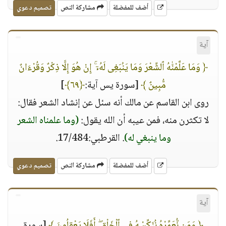
أضف للمفضلة
مشاركة النص
تصميم دعوي
آية
﴿ وَمَا عَلَّمْنَٰهُ ٱلشِّعْرَ وَمَا يَنۢبَغِى لَهُۥٓ ۚ إِنْ هُوَ إِلَّا ذِكْرٌ وَقُرْءَانٌ
مُّبِينٌ ﴾
[سورة يس آية:
﴿٦٩﴾
]
روى ابن القاسم عن مالك أنه سئل عن إنشاد الشعر فقال:
لا تكثرن منه، فمن عيبه أن الله يقول:
(وما علمناه الشعر
وما ينبغي له)
. القرطبي:17/484.
أضف للمفضلة
مشاركة النص
تصميم دعوي
آية