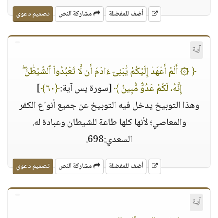
أضف للمفضلة
مشاركة النص
تصميم دعوي
آية
﴿ ۞ أَلَمْ أَعْهَدْ إِلَيْكُمْ يَٰبَنِىٓ ءَادَمَ أَن لَّا تَعْبُدُوا۟ ٱلشَّيْطَٰنَ ۖ
إِنَّهُۥ لَكُمْ عَدُوٌّ مُّبِينٌ ﴾
[سورة يس آية:
﴿٦٠﴾
]
وهذا التوبيخ يدخل فيه التوبيخ عن جميع أنواع الكفر
والمعاصي؛ لأنها كلها طاعة للشيطان وعبادة له.
السعدي:698.
أضف للمفضلة
مشاركة النص
تصميم دعوي
آية