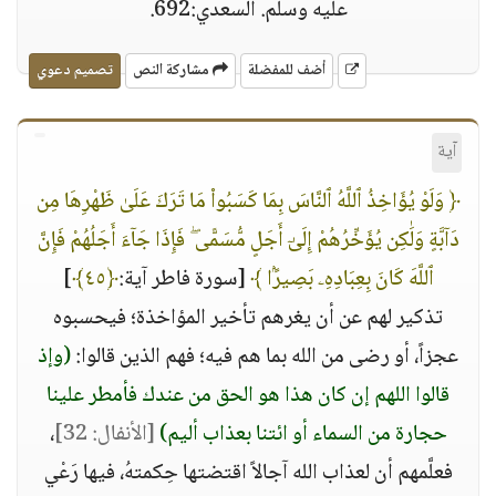
عليه وسلم. السعدي:692.
أضف للمفضلة
مشاركة النص
تصميم دعوي
آية
﴿ وَلَوْ يُؤَاخِذُ ٱللَّهُ ٱلنَّاسَ بِمَا كَسَبُوا۟ مَا تَرَكَ عَلَىٰ ظَهْرِهَا مِن
دَآبَّةٍ وَلَٰكِن يُؤَخِّرُهُمْ إِلَىٰٓ أَجَلٍ مُّسَمًّى ۖ فَإِذَا جَآءَ أَجَلُهُمْ فَإِنَّ
ٱللَّهَ كَانَ بِعِبَادِهِۦ بَصِيرًۢا ﴾
[سورة فاطر آية:
﴿٤٥﴾
]
تذكير لهم عن أن يغرهم تأخير المؤاخذة؛ فيحسبوه
عجزاً، أو رضى من الله بما هم فيه؛ فهم الذين قالوا:
(وإذ
قالوا اللهم إن كان هذا هو الحق من عندك فأمطر علينا
حجارة من السماء أو ائتنا بعذاب أليم)
[الأنفال: 32]
،
فعلَّمهم أن لعذاب الله آجالاً اقتضتها حِكمتهُ، فيها رَعْي