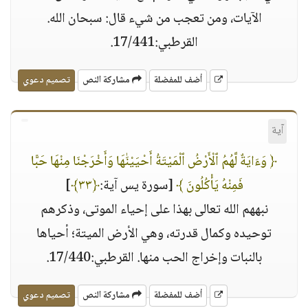
الآيات، ومن تعجب من شيء قال: سبحان الله.
القرطبي:17/441.
أضف للمفضلة
مشاركة النص
تصميم دعوي
آية
﴿ وَءَايَةٌ لَّهُمُ ٱلْأَرْضُ ٱلْمَيْتَةُ أَحْيَيْنَٰهَا وَأَخْرَجْنَا مِنْهَا حَبًّا
فَمِنْهُ يَأْكُلُونَ ﴾
[سورة يس آية:
﴿٣٣﴾
]
نبههم الله تعالى بهذا على إحياء الموتى، وذكرهم
توحيده وكمال قدرته، وهي الأرض الميتة؛ أحياها
بالنبات وإخراج الحب منها. القرطبي:17/440.
أضف للمفضلة
مشاركة النص
تصميم دعوي