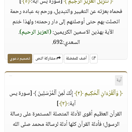
﴿ تَنزِيلَ ٱلْعَزِيزِ ٱلرَّحِيمِ ﴾
[سورة يس آية:
﴿٥﴾
]
فحماه بعزته عن التغيير والتبديل، ورحم به عباده رحمة
اتصلت بهم حتى أوصلتهم إلى دار رحمته؛ ولهذا ختم
الآية بهذين الاسمين الكريمين:
(العزيز الرحيم)
.
السعدي:692.
أضف للمفضلة
مشاركة النص
تصميم دعوي
آية
﴿ وَٱلْقُرْءَانِ ٱلْحَكِيمِ ﴿٢﴾
إِنَّكَ لَمِنَ ٱلْمُرْسَلِينَ ﴾ [سورة يس
آية:
﴿٢﴾
]
القرآن العظيم أقوى الأدلة المتصلة المستمرة على رسالة
الرسول؛ فأدلة القرآن كلها أدلة لرسالة محمد صلى الله