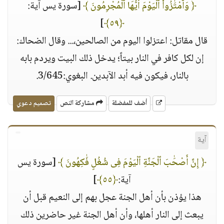
﴿ وَٱمْتَٰزُوا۟ ٱلْيَوْمَ أَيُّهَا ٱلْمُجْرِمُونَ ﴾
[سورة يس آية:
]
﴿٥٩﴾
قال مقاتل: اعتزلوا اليوم من الصالحين،... وقال الضحاك:
إن لكل كافر في النار بيتاً؛ يدخل ذلك البيت ويردم بابه
بالنار، فيكون فيه أبد الآبدين. البغوي:3/645.
أضف للمفضلة
مشاركة النص
تصميم دعوي
آية
﴿ إِنَّ أَصْحَٰبَ ٱلْجَنَّةِ ٱلْيَوْمَ فِى شُغُلٍ فَٰكِهُونَ ﴾
[سورة يس
آية:
﴿٥٥﴾
]
هذا يؤذن بأن أهل الجنة عجل بهم إلى النعيم قبل أن
يبعث إلى النار أهلها، وأن أهل الجنة غير حاضرين ذلك