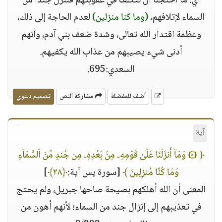
أي: ما احتجنا أن نتكلف في عقوبتهم فننزل جنداً من
السماء لإتلافهم،
(وما كنا منزلين)
لعدم الحاجة إلى ذلك،
وعظمة اقتدار الله تعالى، وشدة ضعف بني آدم، وأنهم
أدنى شيء يصيبهم من عذاب الله يكفيهم.
السعدي:695.
أضف للمفضلة
مشاركة النص
تصميم دعوي
آية
﴿ ۞ وَمَآ أَنزَلْنَا عَلَىٰ قَوْمِهِۦ مِنۢ بَعْدِهِۦ مِن جُندٍ مِّنَ ٱلسَّمَآءِ
وَمَا كُنَّا مُنزِلِينَ ﴾
[سورة يس آية:
﴿٢٨﴾
]
المعنى أن الله أهلكهم بصيحة صاحها جبريل، ولم يحتج
في تعذيبهم إلى إنزال جند من السماء؛ لأنهم أهون من