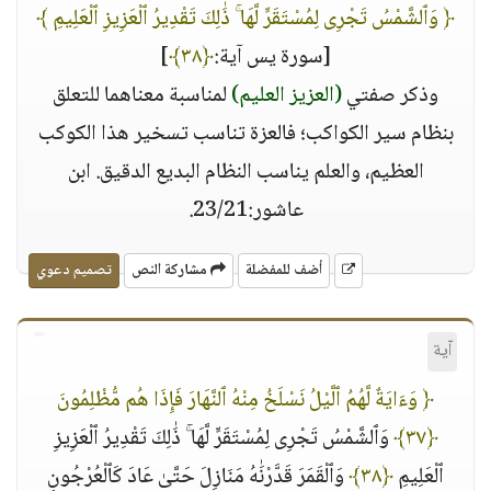
﴿ وَٱلشَّمْسُ تَجْرِى لِمُسْتَقَرٍّ لَّهَا ۚ ذَٰلِكَ تَقْدِيرُ ٱلْعَزِيزِ ٱلْعَلِيمِ ﴾
[سورة يس آية:
﴿٣٨﴾
]
وذكر صفتي
(العزيز العليم)
لمناسبة معناهما للتعلق
بنظام سير الكواكب؛ فالعزة تناسب تسخير هذا الكوكب
العظيم، والعلم يناسب النظام البديع الدقيق. ابن
عاشور:23/21.
أضف للمفضلة
مشاركة النص
تصميم دعوي
آية
﴿ وَءَايَةٌ لَّهُمُ ٱلَّيْلُ نَسْلَخُ مِنْهُ ٱلنَّهَارَ فَإِذَا هُم مُّظْلِمُونَ
﴿٣٧﴾
وَٱلشَّمْسُ تَجْرِى لِمُسْتَقَرٍّ لَّهَا ۚ ذَٰلِكَ تَقْدِيرُ ٱلْعَزِيزِ
ٱلْعَلِيمِ
﴿٣٨﴾
وَٱلْقَمَرَ قَدَّرْنَٰهُ مَنَازِلَ حَتَّىٰ عَادَ كَٱلْعُرْجُونِ