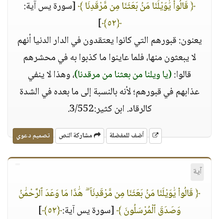
﴿ قَالُوا۟ يَٰوَيْلَنَا مَنۢ بَعَثَنَا مِن مَّرْقَدِنَا ﴾
[سورة يس آية:
]
﴿٥٢﴾
يعنون: قبورهم التي كانوا يعتقدون في الدار الدنيا أنهم
لا يبعثون منها، فلما عاينوا ما كذبوا به في محشرهم
قالوا:
(يا ويلنا من بعثنا من مرقدنا)
، وهذا لا ينفي
عذابهم في قبورهم؛ لأنه بالنسبة إلى ما بعده في الشدة
كالرقاد. ابن كثير:3/552.
أضف للمفضلة
مشاركة النص
تصميم دعوي
آية
﴿ قَالُوا۟ يَٰوَيْلَنَا مَنۢ بَعَثَنَا مِن مَّرْقَدِنَا ۜ ۗ هَٰذَا مَا وَعَدَ ٱلرَّحْمَٰنُ
وَصَدَقَ ٱلْمُرْسَلُونَ ﴾
[سورة يس آية:
﴿٥٢﴾
]