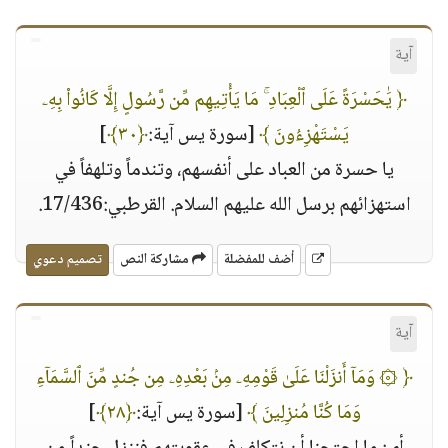
آية
﴿ يَٰحَسْرَةً عَلَى ٱلْعِبَادِ ۚ مَا يَأْتِيهِم مِّن رَّسُولٍ إِلَّا كَانُوا۟ بِهِۦ
يَسْتَهْزِءُونَ ﴾
[سورة يس آية:
﴿٣٠﴾
]
يا حسرة من العباد على أنفسهم، وتندماً وتلهفاً في
استهزائهم برسل الله عليهم السلام. القرطبي:17/436.
أضف للمفضلة
مشاركة النص
تصميم دعوي
آية
﴿ ۞ وَمَآ أَنزَلْنَا عَلَىٰ قَوْمِهِۦ مِنۢ بَعْدِهِۦ مِن جُندٍ مِّنَ ٱلسَّمَآءِ
وَمَا كُنَّا مُنزِلِينَ ﴾
[سورة يس آية:
﴿٢٨﴾
]