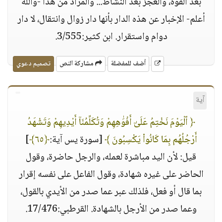
بعد القوة، والعجز بعد النشاط... والمراد من هذا -والله
أعلم- الإخبار عن هذه الدار بأنها دار زوال وانتقال، لا دار
دوام واستقرار. ابن كثير:3/555.
أضف للمفضلة
مشاركة النص
تصميم دعوي
آية
﴿ ٱلْيَوْمَ نَخْتِمُ عَلَىٰٓ أَفْوَٰهِهِمْ وَتُكَلِّمُنَآ أَيْدِيهِمْ وَتَشْهَدُ
أَرْجُلُهُم بِمَا كَانُوا۟ يَكْسِبُونَ ﴾
[سورة يس آية:
﴿٦٥﴾
]
قيل: لأن اليد مباشرة لعمله، والرجل حاضرة، وقول
الحاضر على غيره شهادة، وقول الفاعل على نفسه إقرار
بما قال أو فعل، فلذلك عبر عما صدر من الأيدي بالقول،
وعما صدر من الأرجل بالشهادة. القرطبي:17/476.