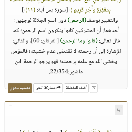
﴿ إِنَّمَا تُنذِرُ مَنِ ٱتَّبَعَ ٱلذِّكْرَ وَخَشِىَ ٱلرَّحْمَٰنَ بِٱلْغَيْبِ ۖ فَبَشِّرْهُ
بِمَغْفِرَةٍ وَأَجْرٍ كَرِيمٍ ﴾
[سورة يس آية:
﴿١١﴾
]
والتعبير بوصف
(الرحمن)
دون اسم الجلالة لوجهين:
أحدهما: أن المشركين كانوا ينكرون اسم الرحمن؛ كما
قال تعالى:
(قالوا وما الرحمن)
[الفرقان: 60]
، والثاني:
الإِشارة إلى أن رحمته لا تقتضي عدم خشيته؛ فالمؤمن
يخشى الله مع علمه برحمته؛ فهو يرجو الرحمة. ابن
عاشور:22/354.
أضف للمفضلة
مشاركة النص
تصميم دعوي
آية