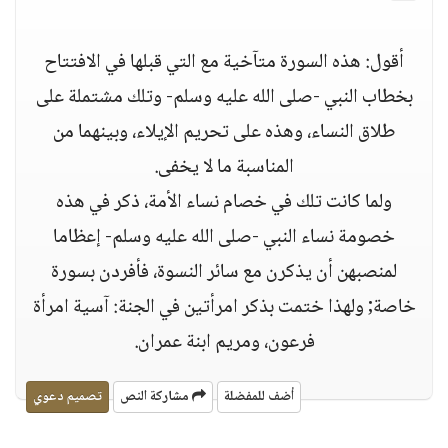
أقول: هذه السورة متآخية مع التي قبلها في الافتتاح
بخطاب النبي -صلى الله عليه وسلم- وتلك مشتملة على
طلاق النساء، وهذه على تحريم الإيلاء، وبينهما من
المناسبة ما لا يخفى.
ولما كانت تلك في خصام نساء الأمة، ذكر في هذه
خصومة نساء النبي -صلى الله عليه وسلم- إعظاما
لمنصبهن أن يذكرن مع سائر النسوة، فأفردن بسورة
خاصة; ولهذا ختمت بذكر امرأتين في الجنة: آسية امرأة
فرعون، ومريم ابنة عمران.
أضف للمفضلة
مشاركة النص
تصميم دعوي