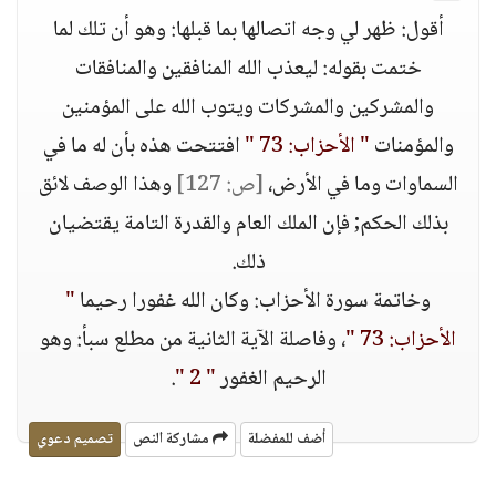
أقول: ظهر لي وجه اتصالها بما قبلها: وهو أن تلك لما
ختمت بقوله: ليعذب الله المنافقين والمنافقات
والمشركين والمشركات ويتوب الله على المؤمنين
والمؤمنات
" الأحزاب: 73 "
افتتحت هذه بأن له ما في
السماوات وما في الأرض،
[ص: 127]
وهذا الوصف لائق
بذلك الحكم; فإن الملك العام والقدرة التامة يقتضيان
ذلك.
وخاتمة سورة الأحزاب: وكان الله غفورا رحيما
"
الأحزاب: 73 "
، وفاصلة الآية الثانية من مطلع سبأ: وهو
الرحيم الغفور
" 2 "
.
أضف للمفضلة
مشاركة النص
تصميم دعوي