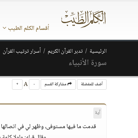
أقسام الكلم الطيب
الرئيسية
تدبر القرآن الكريم
أسرار ترتيب القرآن
سورة الأنبياء
A
أضف للمفضلة
مشاركة القسم
-
+
آية
قدمت ما فيها مستوفى، وظهر لي في اتصالها ب
وقال قبله: ولولا كلم