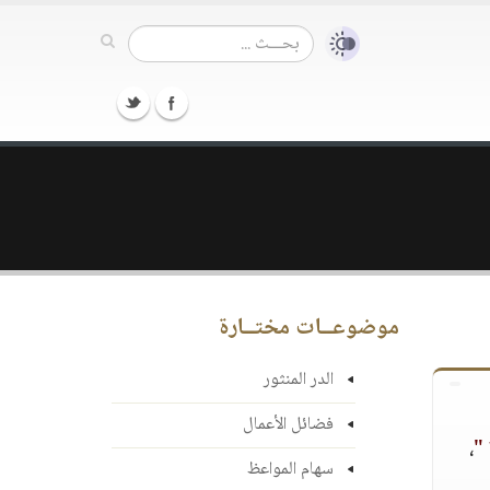
موضوعــات مختــارة
الدر المنثور
فضائل الأعمال
،
سهام المواعظ