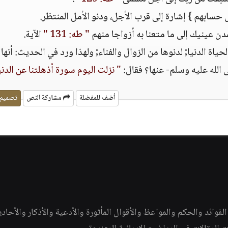
حسابهم } إشارة إلى قرب الأجل، ودنو الأمل المنتظر.
مدن عينيك إلى ما متعنا به أزواجا منهم
" طه: 131 "
الآية.
ن قرب الساعة يقتضي الإعراض عن هذه 3 الحياة الدنيا; لدنوها من الزوال والفناء; ولهذا ورد في الحديث: أنها
الله عليه وسلم- عنها؟ فقال:
" نزلت اليوم سورة أذهلتنا عن الدني
أضف للمفضلة
مشاركة النص
تصميم
وائد والحكم والمواعظ والأقوال المأثورة والأدعية والأذكار والأحاد