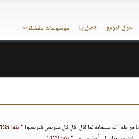
حول الموقع
اتصل بنا
موضوعات مفضلة
آخر طه: أنه سبحانه لما قال: قل كل متربص فتربصوا
" طه: 135 "
ة سبقت من ربك إلى أجل مسمى
" طه: 129 "
.