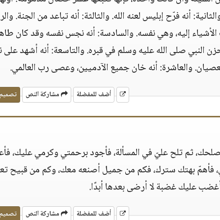
انية: أنه فرّح إبليس لعنه الله. والثالثة: أنه تباعد من الجنة. والرا
ب الأشياء إليه، وهي نفسه. والسادسة: أنه نجس نفسه وقد كان طاهرا
احزن النبي صلى الله عليه وسلم في قبره. والتاسعة: أنه أشهد على 
صيان. والعاشرة: أنه خان جميع الآدميين، وعصى رب العالمي.
أضف للمفضلة
مشاركة النص
تصميم
ما يصلحك، ثم تلح عليّ في المسألة، فأجود برحمتي وكرمي عليك، ف
 فأهمّ بهتك سترك، فكم من جميل أصنعه معك، وكم من قبيح تعم
غضب عليك غضبة لا أرضى بعدها أبدًا‏.
أضف للمفضلة
مشاركة النص
تصميم