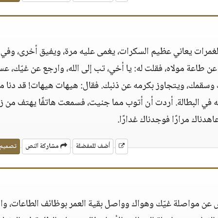
الغمرات يعاني عظيم السكرات، يغمى عليه مرة، ويفيق أخرى، وفي 
 عن طاعة مولاه، فقلت له‏:‏ يا أخي، تب إلى الله، وارجع عن غيّك، ع
مك، ويتجاوز بكرمه عن ذنبك‏.‏ فقال‏:‏ هيهات هيهات‏!‏ قد دنا م
ته في البطالة‏.‏ أردت أن أتوب مما جنيت، فسمعت هاتفًا يهتف من ز
عاهدناك مرارًا فوجدناك غدارًا‏.‏
أضف للمفضلة
مشاركة النص
تصميم
رض عن مواصلة غيّك وهواك وواصل بقية العمر بوظائف الطاعات، وا