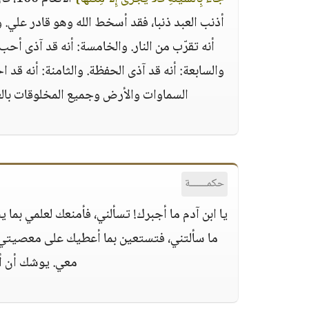
أذنب العبد ذنبا، فقد أسخط الله وهو قادر علي. والث
أنه تقرّب من النار. والخامسة: أنه قد آذى أح
والسابعة: أنه قد آذى الحفظة. والثامنة: أنه قد 
السماوات والأرض وجميع المخلوقات بالع
حكمــــــة
يا ابن آدم ما أجبرك‏!‏ تسألني، فأمنعك لعلمي ب
ما سألتني، فتستعين بما أعطيك على معصيتي،
معي‏.‏ يوشك أن أ