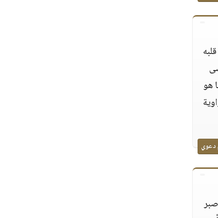
قلبه
سى
ا هو
اوية
 دعوي
صبر