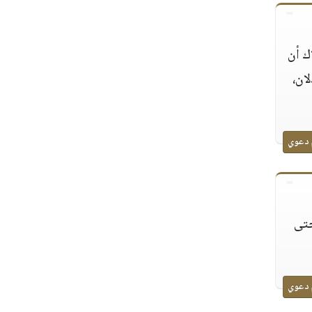
ك أن
ان،
 دعوي
حتى
 دعوي