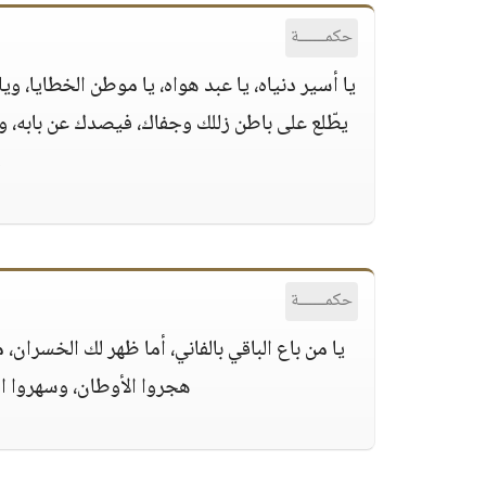
حكمــــــة
يا أسير دنياه، يا عبد هواه، يا موطن الخطايا، و
يطّلع على باطن زللك وجفاك، فيصدك عن بابه، و
و
حكمــــــة
يا من باع الباقي بالفاني، أما ظهر لك الخسران،
هجروا الأوطان، وسهروا اللي