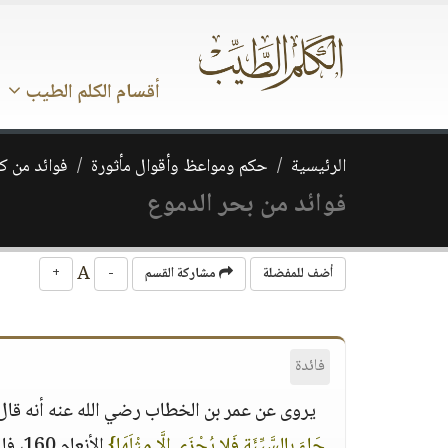
أقسام الكلم الطيب
الرئيسية
حكم ومواعظ وأقوال مأثورة
فوائد من ك
فوائد من بحر الدموع
A
أضف للمفضلة
مشاركة القسم
-
+
فائدة
يروى عن عمر بن الخطاب رضي الله عنه أنه قال: 
جَاءَ بِالسَّيِّئَةِ فَلا يُجْزَى إِلَّا مِثْلَهَا}
الأن