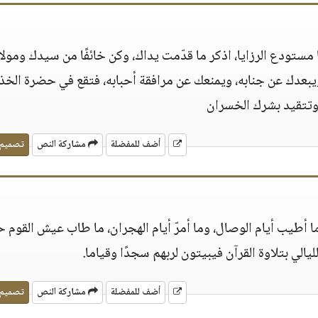
يا مستودع الرزايا، اذكر ما قدّمت يداك، وكن خائفًا من سيدك ومولا
يبعدك عن جنابه، ويمنعك عن مرافقة أحبابه، فتقع في حضرة الخذل
تتقيد بشرك الخسران
أضف للمفضلة
مشاركة النص
تصميم
 ما أطيب أيام الوصال، وما أمرّ أيام الهجران، ما طاب عيش القوم 
الي بتلاوة القرآن فيبيتون لربهم سجدًا وقياما‏.‏
أضف للمفضلة
مشاركة النص
تصميم