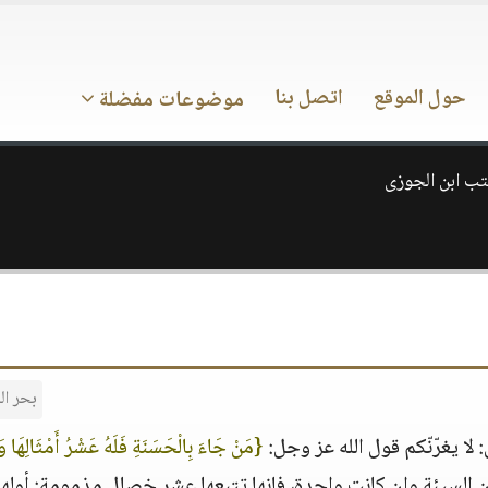
حول الموقع
اتصل بنا
موضوعات مفضلة
تب ابن الجوزى
بحر ال
لا يغرّنّكم قول الله عز وجل:
{مَنْ جَاءَ بِالْحَسَنَةِ فَلَهُ عَشْرُ أَمْثَالِهَا و
عام 160، فان السيئة وان كانت واحدة، فإنها تتبعها عشر خصال مذمومة: أولها