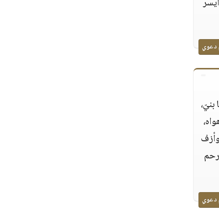
أيسر
 دعوي
بنيّ،
واه،
 وأزف
ارحم
 دعوي