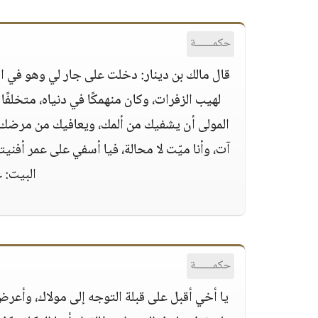
حكمــــــة
قال مالك بن دينار‏:‏ دخلت على جار لي وهو في 
لهيب الزفرات، وكان منهمكًا في دنياه، متخلفًا
المولى أن يشفيك من ألمك، ويعافيك من مرضك وسق
آت، وأنا ميّت لا محالة، فيا أسفي على عمر أفني
البيت‏:‏ 
حكمــــــة
يا أخي أقبل على قبلة التوجه إلى مولاك، وأع