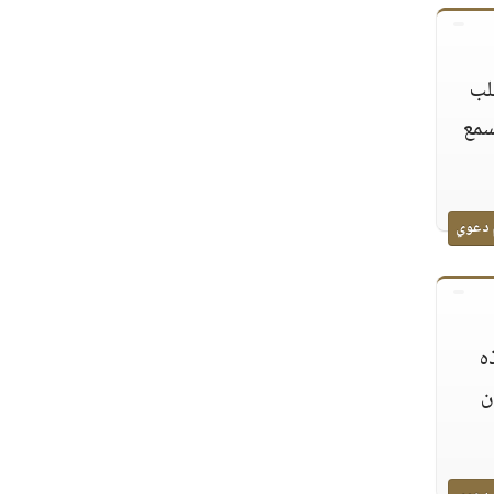
لب
سمع
 دعوي
ه
ن