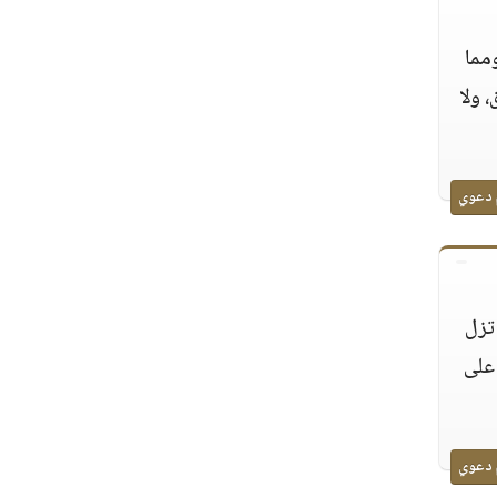
ومما
، ولا
 دعوي
 تزل
 على
 دعوي