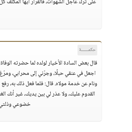
على ترك عاجل الشهوات، فالفرار أيها المكلف كل ا
حكمــــــة
قال بعض السادة الأخيار لولده لما حضرته الوفاة‏:‏ 
اجعل في عنقي حبلًا، وجرّني إلى محرابي، ومرّغ
ونام عن خدمة مولاه‏.‏ قال‏:‏ فلما فعل ذلك به، ر
القدوم عليك، ولا عذر لي بين يديك، غير أنك الغف
خضوعي وذلتي بين