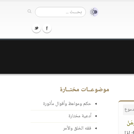
موضوعــات مختــارة
حكم ومواعظ وأقوال مأثورة
دموع
أدعية مختارة
َمَنْ
فقه الخلق والأمر
: إذا