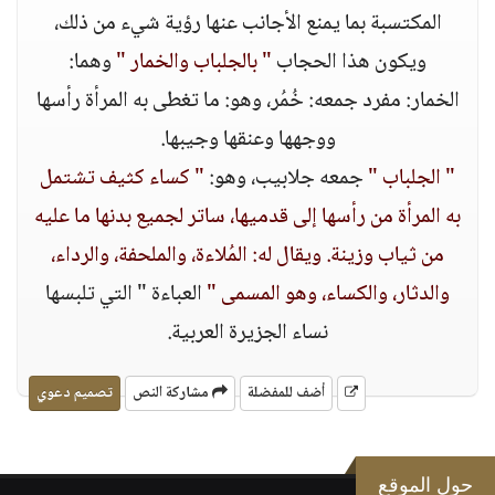
المكتسبة بما يمنع الأجانب عنها رؤية شيء من ذلك،
ويكون هذا الحجاب
" بالجلباب والخمار "
وهما:
الخمار: مفرد جمعه: خُمُر، وهو: ما تغطى به المرأة رأسها
ووجهها وعنقها وجيبها.
" الجلباب "
جمعه جلابيب، وهو:
" كساء كثيف تشتمل
به المرأة من رأسها إلى قدميها، ساتر لجميع بدنها ما عليه
من ثياب وزينة. ويقال له: المُلاءة، والملحفة، والرداء،
والدثار، والكساء، وهو المسمى "
العباءة " التي تلبسها
نساء الجزيرة العربية.
أضف للمفضلة
مشاركة النص
تصميم دعوي
حول الموقع