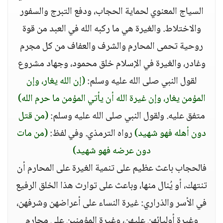
السياج المعنوي لحماية الحجاب، ودفع التبرج والسفور
والاختلاط. والغيرة هي ما ركبه الله في العبد من قوة
روحية تحمى المحارم والشرف والعفاف من كل مجرم
وغادر، والغيرة في الإسلام خلق محمود، وجهاد مشروع
لقول النبي صلى الله عليه وسلم:
(إن الله يغار، وإن
المؤمن يغار، وإن غيرة الله أن يأتي المؤمن ما حرم الله)
متفق عليه. ولقول النبي صلى الله عليه وسلم:
(من قتل
دون أهله فهو شهيد)
رواه الترمذي. وفي لفظ:
(من مات
دون عرضه فهو شهيد)
فالحجاب باعث عظيم على تنمية الغيرة على المحارم أن
تنتهك، أو يُنال منها، وباعث على توارث هذا الخلق الرفيع
في الأسر والذراري: غيرة النساء على أعراضهن وشرفهن،
وغيرة أوليائهن عليهن، وغيرة المؤمنين على محارم