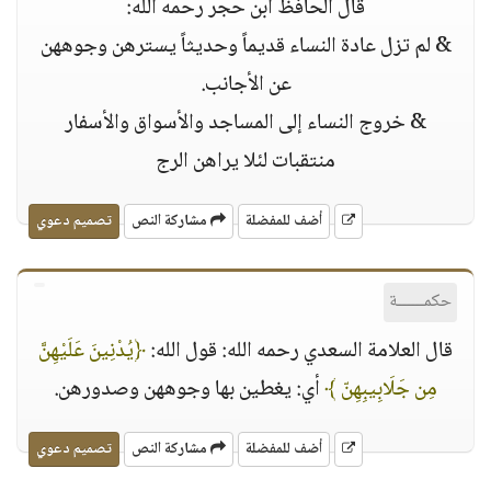
قال الحافظ ابن حجر رحمه الله:
& لم تزل عادة النساء قديماً وحديثاً يسترهن وجوههن
عن الأجانب.
& خروج النساء إلى المساجد والأسواق والأسفار
منتقبات لئلا يراهن الرج
أضف للمفضلة
مشاركة النص
تصميم دعوي
حكمــــــة
قال العلامة السعدي رحمه الله: قول الله:
﴿يُدْنِينَ عَلَيْهِنَّ
مِن جَلَابِيبِهِنّ ﴾
أي: يغطين بها وجوههن وصدورهن.
أضف للمفضلة
مشاركة النص
تصميم دعوي