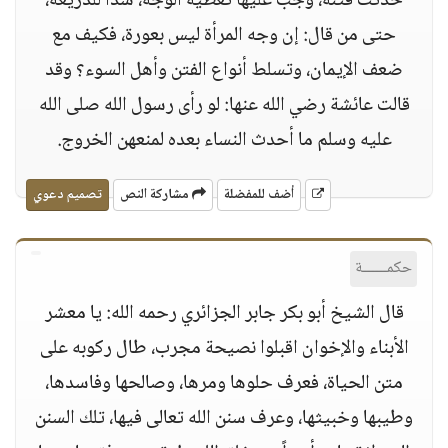
حدثت فتنة، وجب عليها تغطية الوجه، سداً للذريعة،
حتى من قال: إن وجه المرأة ليس بعورة، فكيف مع
ضعف الإيمان، وتسلط أنواع الفتن وأهل السوء؟ وقد
قالت عائشة رضي الله عنها: لو رأى رسول الله صلى الله
عليه وسلم ما أحدث النساء بعده لمنعهن الخروج.
أضف للمفضلة
مشاركة النص
تصميم دعوي
حكمــــــة
قال الشيخ أبو بكر جابر الجزائري رحمه الله: يا معشر
الأبناء والإخوان اقبلوا نصيحة مجرب، طال ركوبه على
متن الحياة، فعرف حلوها ومرها، وصالحها وفاسدها،
وطيبها وخبيثها، وعرف سنن الله تعالى فيها، تلك السنن