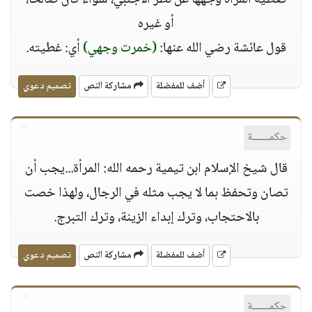
تغطية المرأة وجهها عن نظر الأجنبي، سواء كان صالحاً،
أو غيره
قول عائشة رضي الله عنها:
(خمرت وجهي)
أي: غطيته.
أضف للمفضلة
مشاركة النص
تصميم دعوي
حكمــــــة
قال شيخ الإسلام ابن تيمية رحمه الله: المرأة...يجب أن
تصان وتحفظ بما لا يجب مثله في الرجال، ولهذا خصت
بالاحتجاب، وترك إبداء الزينة، وترك التبرج.
أضف للمفضلة
مشاركة النص
تصميم دعوي
حكمــــــة