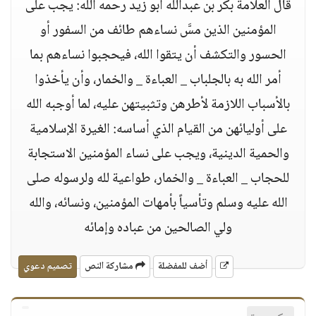
قال العلامة بكر بن عبدالله أبو زيد رحمه الله: يجب على
المؤمنين الذين مسَّ نساءهم طائف من السفور أو
الحسور والتكشف أن يتقوا الله، فيحجبوا نساءهم بما
أمر الله به بالجلباب _ العباءة _ والخمار، وأن يأخذوا
بالأسباب اللازمة لأطرهن وتثبيتهن عليه، لما أوجبه الله
على أوليائهن من القيام الذي أساسه: الغيرة الإسلامية
والحمية الدينية، ويجب على نساء المؤمنين الاستجابة
للحجاب _ العباءة _ والخمار، طواعية لله ولرسوله صلى
الله عليه وسلم وتأسياً بأمهات المؤمنين، ونسائه، والله
ولي الصالحين من عباده وإمائه
أضف للمفضلة
مشاركة النص
تصميم دعوي