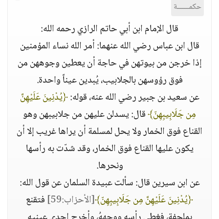
حكمــــــة
قال الإمام ابن أبي حاتم الرازي رحمه الله:
قال ابن عباس رضي الله عنهما: أمر الله نساء المؤمنين
إذا خرجن من بيوتهن في حاجة أن يعطين وجوههن من
فوق رؤوسهن بالجلابيب، يُبدين عيناً واحدة.
عن سعيد بن جبير رضي الله عنه، قوله:
﴿يُدْنِينَ عَلَيْهِنَّ
مِن جَلَابِيبِهِنّ﴾
قال: يسدلن عليهن من جلابيبهن وهو
القناع فوق الخمار ولا يحل لمسلمة أن يراها غريب إلا أن
يكون عليها القناع فوق الخمار، وقد شدّت به رأسها
ونحرها.
عن ابن سيرين قال: سألت عبيدة السلمان عن قول الله:
﴿يُدْنِينَ عَلَيْهِنَّ مِن جَلَابِيبِهِنّ﴾
[الأحزاب:59]
فتقنع
بملحفةٍ، فغطى رأسه ووجههُ، وأخرج إحدى عينيه