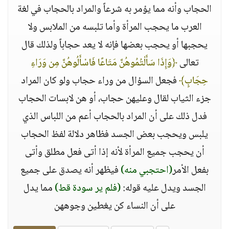
الحجاب وأنه مما يؤمر به شرعاً والمراد بالحجاب في لغة
العرب ما يحجب المرأة وأما تلبسه من الملابس ولا
يحجبها أو يحجب بعضها فإنه لا يعد حجاباً ولذلك قال
تعالى
﴿وَإِذَا سَأَلْتُمُوهُنَّ مَتَاعًا فَاسْأَلُوهُنَّ مِن وَرَاءِ
حِجَابٍ﴾
فجعل السؤال من وراء حجاب ولو كان المراد
جزء الثياب لقال وعليهن حجاب، أو هن لابسات الحجاب
فدل ذلك على أن المراد بالحجاب أعم من اللباس الذي
يلبس ويحجب بعض الجسد فظاهر دلالة لفظ الحجاب
أن يحجب جميع المرأة لأنه إذا أتى فعل مطلق وأتى
بفعل الأمر
(احتجبي منه)
فيظهر أنه يصدق على جميع
الجسد ويدل عليه قوله:
(فلم ير سودة قط)
مما يدل
على أن النساء كن يغطين وجوههن