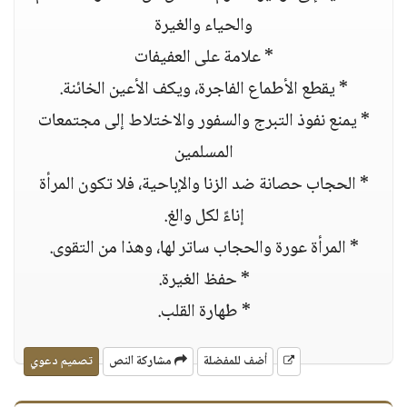
والحياء والغيرة
* علامة على العفيفات
* يقطع الأطماع الفاجرة، ويكف الأعين الخائنة.
* يمنع نفوذ التبرج والسفور والاختلاط إلى مجتمعات
المسلمين
* الحجاب حصانة ضد الزنا والإباحية، فلا تكون المرأة
إناءً لكل والغ.
* المرأة عورة والحجاب ساتر لها، وهذا من التقوى.
* حفظ الغيرة.
* طهارة القلب.
أضف للمفضلة
مشاركة النص
تصميم دعوي