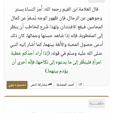
قال العلامة ابن القيم رحمه الله: أُمِرَ النساءُ بستر
وجوههن عن الرجال، فإن ظهور الوجه يُسفرُ عن كمال
المحاسن، فيقع الافتتنان، ولهذا شُرِع للخاطب أن ينظر
إلى المخطوبة، فإنه إذا شاهد حسنها وجمالها، كان ذلك
أدعى حصول المحبة والأُلفة بينهما، كما أشار إليه النبي
صلى الله عليه وسلم في قوله:
(إذا أراد أحدُكم خطبة
امرأةٍ فلينظُر إلى ما يدعوه إلى نكاحها، فإنَّه أحرى أن
يؤدم بينهما.)
أضف للمفضلة
مشاركة النص
تصميم دعوي
حكمــــــة