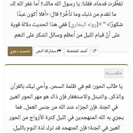
تفطَّرت قدماه، فقلنا: يا رسول الله مالك؟ أما غفر الله لك
ما تقدم من ذنبك وما تأخَّر؟ قال: «أفلا أكون عبدًا
شكورًا» " >
[رواه البخاري]
ففي هذا الحديث دلالة قوية
على أنَّ قيام الليل من أعظم وسائل الشكر على النعم.
أضف للمفضلة
مشاركة النص
تصميم دعوي
حكمــــــة
يا طالب الحور: قم في ظلمة السحر.. وأحي ليلك بالقرآن
والذكر.. والتبتل والاستغفار فإن ذاك هو مهر الحور العين
في الجنة. فإن الجزاء عند الله من جنس العمل.. فما
يجزي به الله المتهجدين في الليل كثرة الأزواج من الحور
العين في الجنة؛ فإن المتهجد قد ترك لذة النوم بالليل،