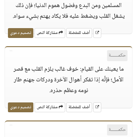
المسلمين ومن البدع وفضول هموم الدنيا؛ فإن ذلك
يشغل القلب ويضغط عليه فلا يكاد يهتم بشيء سواه.
أضف للمفضلة
مشاركة النص
تصميم دعوي
حكمــــــة
ما يعينك على القيام: خوف غالب يلزم القلب مع قصر
الأمل؛ فإنَّه إذا تفكر أهوال الآخرة ودركات جهنم طار
نومه وعظم حذره.
أضف للمفضلة
مشاركة النص
تصميم دعوي
حكمــــــة