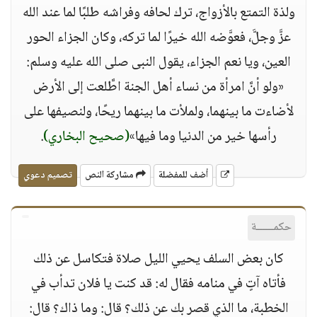
ولذة التمتع بالأزواج، ترك لحافه وفراشه طلبًا لما عند الله
عزَّ وجلَّ، فعوَّضه الله خيرًا لما تركه، وكان الجزاء الحور
العين، ويا نعم الجزاء، يقول النبى صلى الله عليه وسلم:
«ولو أنَّ امرأة من نساء أهل الجنة اطَّلعت إلى الأرض
لأضاءت ما بينهما، ولملأت ما بينهما ريحًا، ولنصيفها على
رأسها خير من الدنيا وما فيها»
(صحيح البخاري)
.
أضف للمفضلة
مشاركة النص
تصميم دعوي
حكمــــــة
كان بعض السلف يحيي الليل صلاة فتكاسل عن ذلك
فأتاه آتٍ في منامه فقال له: قد كنت يا فلان تدأب في
الخطبة، ما الذي قصر بك عن ذلك؟ قال: وما ذاك؟ قال: