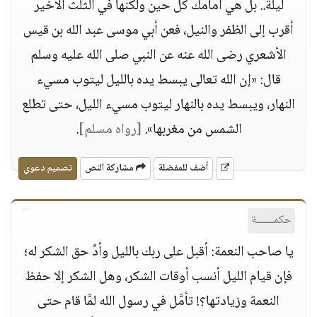
ليلة.. بل هي أمامك كل حين ولكنها في الثلث الأخير
أقرب إلى الظفر والنيل، فعن أبي موسى عبد الله بن قيس
الأشعري رضى الله عنه عن النبي صلى الله عليه وسلم
قال: «إن الله تعالى يبسط يده بالليل ليتوب مسيء
النهار، ويبسط يده بالنهار ليتوب مسيء الليل، حتى تطلع
الشمس من مغربها».
[رواه مسلم]
.
أضف للمفضلة
مشاركة النص
تصميم دعوي
حكمــــــة
يا صاحب النعمة: أقبل على ربك بالليل وأدِّ حق الشكر له؛
فإن قيام الليل أنسب أوقات الشكر، وهل الشكر إلا حفظ
النعمة وزيادتها؟! تأمَّل في رسول الله لمَّا قام حتى