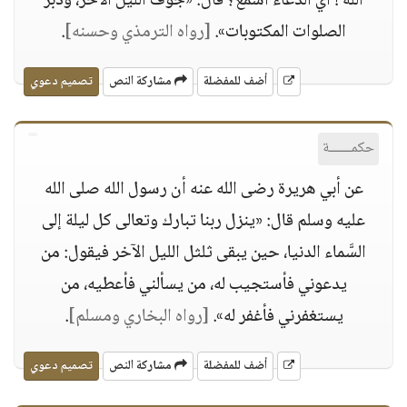
الله ! أيُّ الدعاء أسمع؟ قال: «جوف الليل الآخر، ودبر
الصلوات المكتوبات».
[رواه الترمذي وحسنه]
.
أضف للمفضلة
مشاركة النص
تصميم دعوي
حكمــــــة
عن أبي هريرة رضى الله عنه أن رسول الله صلى الله
عليه وسلم قال: «ينزل ربنا تبارك وتعالى كل ليلة إلى
السَّماء الدنيا، حين يبقى ثلثل الليل الآخر فيقول: من
يدعوني فأستجيب له، من يسألني فأعطيه، من
يستغفرني فأغفر له».
[رواه البخاري ومسلم]
.
أضف للمفضلة
مشاركة النص
تصميم دعوي