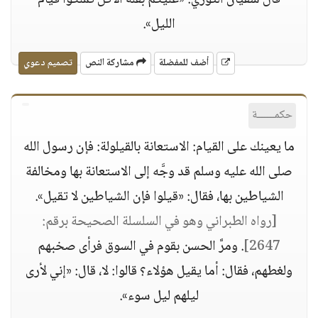
قال سفيان الثوري: «عليكم بقلة الأكل تملكوا قيام
الليل».
أضف للمفضلة
مشاركة النص
تصميم دعوي
حكمــــــة
ما يعينك على القيام: الاستعانة بالقيلولة: فإن رسول الله
صلى الله عليه وسلم قد وجَّه إلى الاستعانة بها ومخالفة
الشياطين بها، فقال: «قيلوا فإن الشياطين لا تقيل».
[رواه الطبراني وهو في السلسلة الصحيحة برقم:
2647]
. ومرَّ الحسن بقوم في السوق فرأى صخبهم
ولغطهم، فقال: أما يقيل هؤلاء؟ قالوا: لا، قال: «إني لأرى
ليلهم ليل سوء».