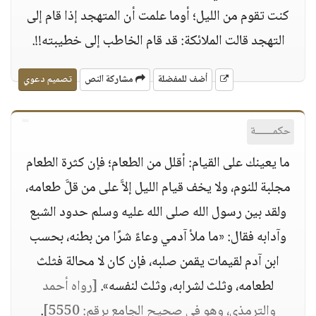
كنت تقوم من الليل؛ أوما علمت أن المتهجد إذا قام إلى
التهجد قالت الملائكة: قد قام الخاطب إلى خطيبته!!.
أضف للمفضلة
مشاركة النص
تصميم دعوي
حكمــــــة
ما يعينك على القيام: أقلل من الطعام؛ فإن كثرة الطعام
مجلبة للنوم، ولا يخف قيام الليل إلاَّ على من قلَّ طعامه،
ولقد بين رسول الله صلى الله عليه وسلم حدود الشبع
وآدابه فقال: «ما ملأ آدمي وعاءً شرًا من بطنه، بحسب
ابن آدم لقيمات يقمن صلبه، فإن كان لا محالة فثلث
لطعامه، وثلث لشرابه، وثلث لنفسه».
[رواه أحمد
والترمذي، وهو في صحيح الجامع برقم: 5550]
.