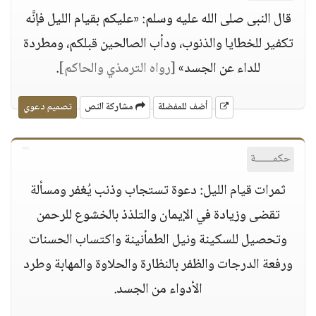
قال النبى صلى الله عليه وسلم: «عليكم بقيام الليل فإنَّه
تكفير للخطايا والذنوب، ودأب الصالحين قبلكم، ومطردة
للداء عن الجسد»
[رواه الترمذي والحاكم]
.
أضف للمفضلة
مشاركة النص
تصميم دعوي
حكمــــــة
ثمرات قيام الليل: دعوة تستجاب وذنب يُغفر ومسألة
تقضى وزيادة في الإيمان والتلذذ بالخشوع للرحمن
وتحصيل للسكينة ونيل الطمأنينة واكتساب الحسنات
ورفعة الدرجات والظفر بالنظارة والحلاوة والمهابة وطرد
الأدواء من الجسد.