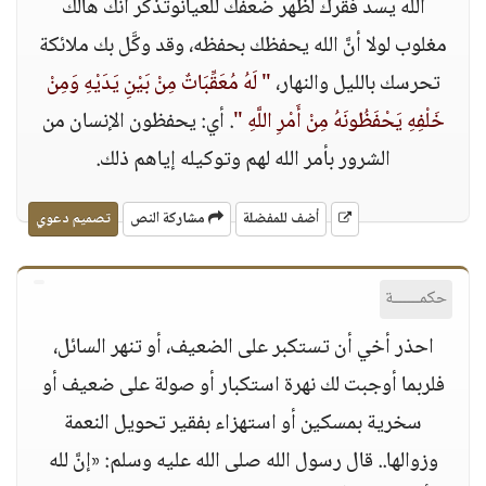
الله يسد فقرك لظهر ضعفك للعيانوتذكَّر أنك هالك
مغلوب لولا أنَّ الله يحفظك بحفظه، وقد وكَّل بك ملائكة
تحرسك بالليل والنهار،
" لَهُ مُعَقِّبَاتٌ مِنْ بَيْنِ يَدَيْهِ وَمِنْ
خَلْفِهِ يَحْفَظُونَهُ مِنْ أَمْرِ اللَّهِ "
. أي: يحفظون الإنسان من
الشرور بأمر الله لهم وتوكيله إياهم ذلك.
أضف للمفضلة
مشاركة النص
تصميم دعوي
حكمــــــة
احذر أخي أن تستكبر على الضعيف، أو تنهر السائل،
فلربما أوجبت لك نهرة استكبار أو صولة على ضعيف أو
سخرية بمسكين أو استهزاء بفقير تحويل النعمة
وزوالها.. قال رسول الله صلى الله عليه وسلم: «إنَّ لله