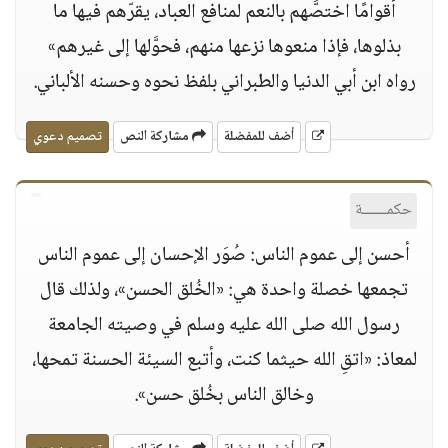
أقوامًا اختصَّهم بالنعم لمنافع العباد، يقرّهم فيها ما
بذلوها، فإذا منعوها نزعها منهم، فحوَّلها إلى غيرهم»
رواه ابن أبي الدنيا والطبراني بلفظ نحوه وحسنه الألباني.
أضف للمفضلة
مشاركة النص
تصميم دعوي
حكمــــــة
أحسن إلى عموم الناس: صُوَر الإحسان إلى عموم الناس
تجمعها خصلة واحدة هي: «الخُلق الحسن»، ولذلك قال
رسول الله صلى الله عليه وسلم في وصيته الجامعة
لمعاذ: «اتقِ الله حيثما كنت، وأتبع السيئة الحسنة تمحها،
وخالق الناس بخُلق حسن».