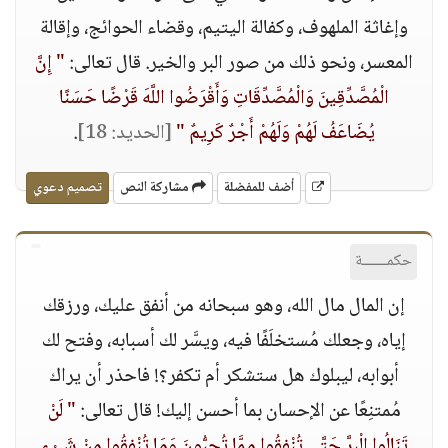
وإغاثة الملهوف، وكفالة اليتيم، وقضاء الحوائج، وإقالة
المعسر، ونحو ذلك من صور البر والخير. قال تعالى:
" إِنَّ
الْمُصَّدِّقِينَ وَالْمُصَّدِّقَاتِ وَأَقْرَضُوا اللَّهَ قَرْضًا حَسَنًا
يُضَاعَفُ لَهُمْ وَلَهُمْ أَجْرٌ كَرِيمٌ "
[الحديد: 18]
.
أضف للمفضلة
مشاركة النص
تصميم دعوي
حكمــــــة
إن المال مال الله، وهو سبحانه من أنفق عليك، ورزقك
إياه، وجعلك مُستخلَفًا فيه، ويسَّر لك أسبابه، وفتح لك
أبوابه، ليبلوك هل ستشكر أم تكفر؟! فاحذر أن يراك
مُمتنِعًا عن الإحسان بما أحسن إليك! قال تعالى:
" لَنْ
تَنَالُوا الْبِرَّ حَتَّى تُنْفِقُوا مِمَّا تُحِبُّونَ وَمَا تُنْفِقُوا مِنْ شَيْءٍ