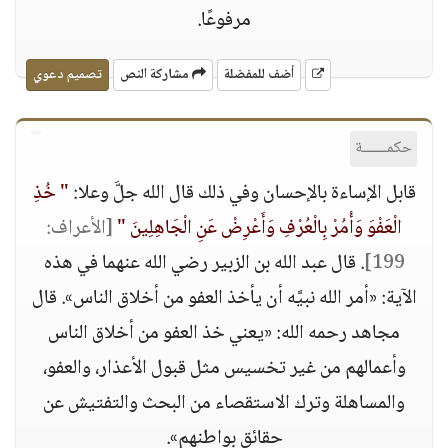
مرفوعًا.
أضف للمفضلة
مشاركة النص
تصميم دعوي
حكمــــــة
قابل الإساءة بالإحسان وفي ذلك قال الله جلَّ وعلا:
" خُذِ
الْعَفْوَ وَأْمُرْ بِالْعُرْفِ وَأَعْرِضْ عَنِ الْجَاهِلِينَ "
[الأعراف:
199]
. قال عبد الله بن الزبير رضي الله عنهما في هذه
الآية: «أمر الله نبيَّه أن يأخذ العفو من أخلاق الناس». قال
مجاهد رحمه الله: «يعني خذ العفو من أخلاق الناس
وأعمالهم من غير تخسيس مثل قبول الأعذار، والعفو،
والمساهلة وترك الاستقصاء من البحث والتفتيش عن
حقائق بواطنهم».