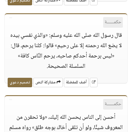
أضف للمفضلة
مشاركة النص
تصميم دعوي
حكمــــــة
قال رسول الله صلى الله عليه وسلم: «والذي نفسي بيده
لا يضع الله رحمته إلا على رحيم» قالوا: كلنا يرحم، قال:
«ليس برحمة أحدكم صاحبه، يرحم النَّاس كافة»
السلسلة الصحيحة.
أضف للمفضلة
مشاركة النص
تصميم دعوي
حكمــــــة
أحسن إلى الناس يحسن الله إليك، «ولا تحقرن من
المعروف شيئًا، ولو أن تلقى أخاك بوجه طلق» رواه مسلم