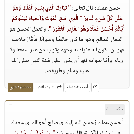
أحسن عملك: قال تعالى:
" تَبَارَكَ الَّذِي بِيَدِهِ الْمُلْكُ وَهُوَ
عَلَى كُلِّ شَيْءٍ قَدِيرٌ * الَّذِي خَلَقَ الْمَوْتَ وَالْحَيَاةَ لِيَبْلُوَكُمْ
أَيُّكُمْ أَحْسَنُ عَمَلًا وَهُوَ الْعَزِيزُ الْغَفُورُ "
. والعمل الحسن هو
العمل الصالح وهو، ما كان خالصًا وصوابًا. فأمَّا إخلاصه
فهو أن يكون لله فيُراد به وجهه وثوابه من غير سمعة ولا
رياء. وأمَّا صوابه فهو أن يكون على سُنة النبي صلى الله
عليه وسلم وطريقته.
أضف للمفضلة
مشاركة النص
تصميم دعوي
حكمــــــة
أحسن عملك يُحسن الله إليك ويصلح أحوالك، ويسعدك
في الدنيا والآخرة، قال سبحانه:
" مَنْ عَمِلَ صَالِحًا مِنْ