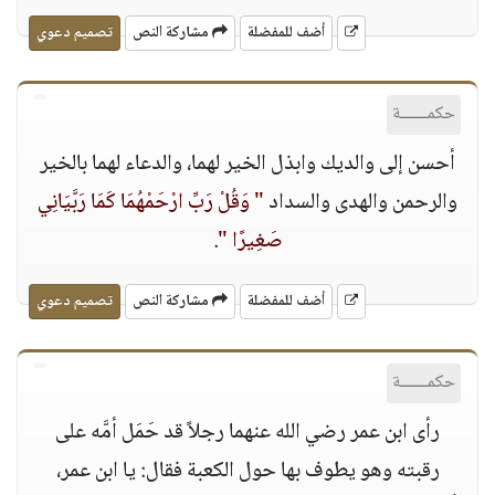
أضف للمفضلة
مشاركة النص
تصميم دعوي
حكمــــــة
أحسن إلى والديك وابذل الخير لهما، والدعاء لهما بالخير
والرحمن والهدى والسداد
" وَقُلْ رَبِّ ارْحَمْهُمَا كَمَا رَبَّيَانِي
صَغِيرًا "
.
أضف للمفضلة
مشاركة النص
تصميم دعوي
حكمــــــة
رأى ابن عمر رضي الله عنهما رجلاً قد حَمَل أمَّه على
رقبته وهو يطوف بها حول الكعبة فقال: يا ابن عمر،