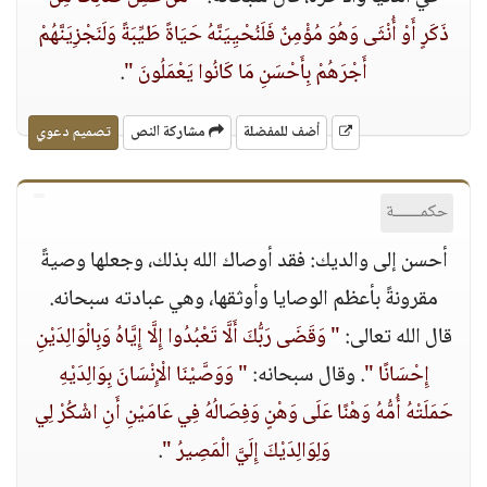
ذَكَرٍ أَوْ أُنْثَى وَهُوَ مُؤْمِنٌ فَلَنُحْيِيَنَّهُ حَيَاةً طَيِّبَةً وَلَنَجْزِيَنَّهُمْ
أَجْرَهُمْ بِأَحْسَنِ مَا كَانُوا يَعْمَلُونَ "
.
أضف للمفضلة
مشاركة النص
تصميم دعوي
حكمــــــة
أحسن إلى والديك: فقد أوصاك الله بذلك، وجعلها وصيةً
مقرونةً بأعظم الوصايا وأوثقها، وهي عبادته سبحانه.
قال الله تعالى:
" وَقَضَى رَبُّكَ أَلَّا تَعْبُدُوا إِلَّا إِيَّاهُ وَبِالْوَالِدَيْنِ
إِحْسَانًا "
. وقال سبحانه:
" وَوَصَّيْنَا الْإِنْسَانَ بِوَالِدَيْهِ
حَمَلَتْهُ أُمُّهُ وَهْنًا عَلَى وَهْنٍ وَفِصَالُهُ فِي عَامَيْنِ أَنِ اشْكُرْ لِي
وَلِوَالِدَيْكَ إِلَيَّ الْمَصِيرُ "
.