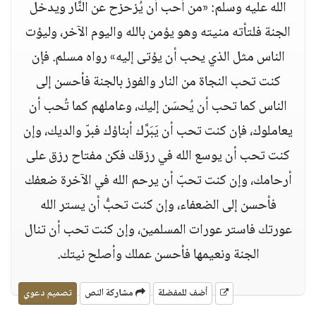
الله عليه وسلم: «من أحب أن يُزحزح عن النَّار ويدخل
الجنة فلتأته منيته وهو يؤمن بالله واليوم الآخر، وليؤت
الناس مثل الذي يحب أن يؤتى إليه» رواه مسلم. فإن
كنت تحب النجاة من النار والفوز بالجنة فأحسن إلى
الناس كما تحب أن يُحسَن إليك، وعاملهم كما تُحب أن
يعاملوك، فإن كنت تحب أن يَبَرَّك أبناؤك فبرّ والديك، وإن
كنت تحب أن يوسع الله في رزقك فكن مفتاح رزق على
أرحامك، وإن كنت تحبّ أن يرحم الله في الآخرة ضعفك
فأحسن إلى الضعفاء، وإن كنت تحبُّ أن يستر الله
عورتك فاستر عورات المسلمين، وإن كنت تحب أن تنال
الجنة ونعيمها فأحسن عملك وأصلح نيتك.
أضف للمفضلة
مشاركة النص
تصميم دعوي