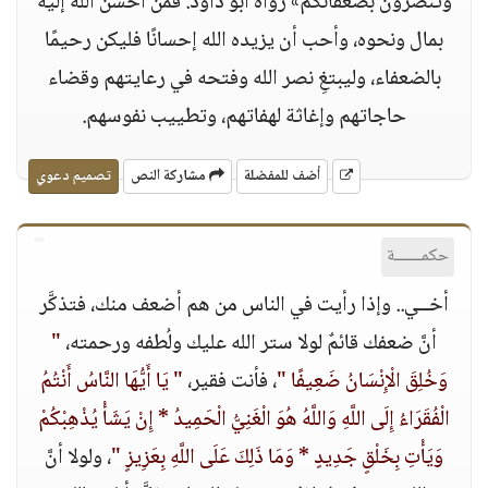
وتنصرون بضعفائكم» رواه أبو داود. فمن أحسن الله إليه
بمال ونحوه، وأحب أن يزيده الله إحسانًا فليكن رحيمًا
بالضعفاء، وليبتغِ نصر الله وفتحه في رعايتهم وقضاء
حاجاتهم وإغاثة لهفاتهم، وتطييب نفوسهم.
أضف للمفضلة
مشاركة النص
تصميم دعوي
حكمــــــة
أخــي.. وإذا رأيت في الناس من هم أضعف منك، فتذكَّر
أنَّ ضعفك قائمٌ لولا ستر الله عليك ولُطفه ورحمته،
"
وَخُلِقَ الْإِنْسَانُ ضَعِيفًا "
، فأنت فقير،
" يَا أَيُّهَا النَّاسُ أَنْتُمُ
الْفُقَرَاءُ إِلَى اللَّهِ وَاللَّهُ هُوَ الْغَنِيُّ الْحَمِيدُ * إِنْ يَشَأْ يُذْهِبْكُمْ
وَيَأْتِ بِخَلْقٍ جَدِيدٍ * وَمَا ذَلِكَ عَلَى اللَّهِ بِعَزِيزٍ "
، ولولا أنَّ