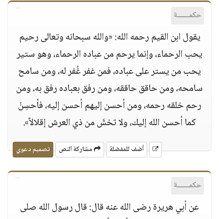
حكمــــــة
يقول ابن القيم رحمه الله: «والله سبحانه وتعالى رحيم
يحب الرحماء، وإنما يرحم من عباده الرحماء، وهو ستير
يحب من يستر على عباده، فمن غفر غُفر له، ومن سامح
سامحه، ومن حاقق حاققه، ومن رفق بعباده رفق به، ومن
رحم خلقه رحمه، ومن أحسن إليهم أحسن إليه، فأحسِنْ
كما أحسن الله إليك، ولا تخشَ من ذي العرش إقلالاً».
أضف للمفضلة
مشاركة النص
تصميم دعوي
حكمــــــة
عن أبي هريرة رضى الله عنه قال: قال رسول الله صلى