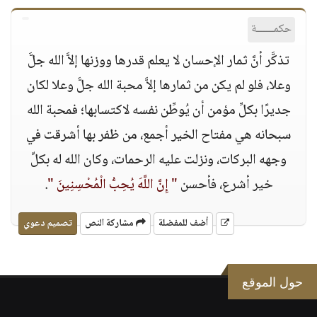
حكمــــــة
تذكَّر أنَّ ثمار الإحسان لا يعلم قدرها ووزنها إلاَّ الله جلَّ
وعلا، فلو لم يكن من ثمارها إلاَّ محبة الله جلَّ وعلا لكان
جديرًا بكلِّ مؤمن أن يُوطِّن نفسه لاكتسابها؛ فمحبة الله
سبحانه هي مفتاح الخير أجمع، من ظفر بها أشرقت في
وجهه البركات، ونزلت عليه الرحمات، وكان الله له بكلِّ
خير أشرع، فأحسن
" إِنَّ اللَّهَ يُحِبُّ الْمُحْسِنِينَ "
.
أضف للمفضلة
مشاركة النص
تصميم دعوي
حول الموقع