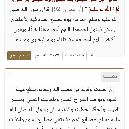
فَإِنَّ اللَّهَ بِهِ عَلِيمٌ "
[آل عمران: 92]
. قال رسول الله صلى
الله عليه وسلم: «ما من يوم يصبح العباد فيه إلاَّ ملكان
ينزلان فيقول أحدهما: اللهم أعطِ منفقًا خلفًا، ويقول
ألآخر: اللهم أعطِ ممسكًا تلفًا» رواه البخاري ومسلم.
أضف للمفضلة
مشاركة النص
تصميم دعوي
حكمــــــة
إنَّ الصدقة وقاية من غضب الله وعقابه، تدفع ميتة
السوء وتوجب انشراح الصدر وطمأنينة النفس، وتستر
العيب، وتُحِطُّ الخطيئة والذنب، قال رسول الله صلى الله
عليه وسلم: «صنائع المعروف تقي مصارع السوء والآفات