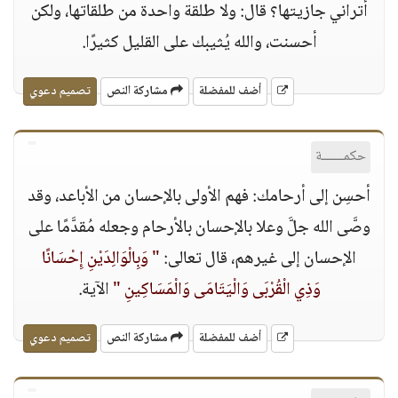
أتراني جازيتها؟ قال: ولا طلقة واحدة من طلقاتها، ولكن
أحسنت، والله يُثيبك على القليل كثيرًا.
أضف للمفضلة
مشاركة النص
تصميم دعوي
حكمــــــة
أحسِن إلى أرحامك: فهم الأولى بالإحسان من الأباعد، وقد
وصَّى الله جلَّ وعلا بالإحسان بالأرحام وجعله مُقدَّمًا على
الإحسان إلى غيرهم، قال تعالى:
" وَبِالْوَالِدَيْنِ إِحْسَانًا
وَذِي الْقُرْبَى وَالْيَتَامَى وَالْمَسَاكِينِ "
الآية.
أضف للمفضلة
مشاركة النص
تصميم دعوي