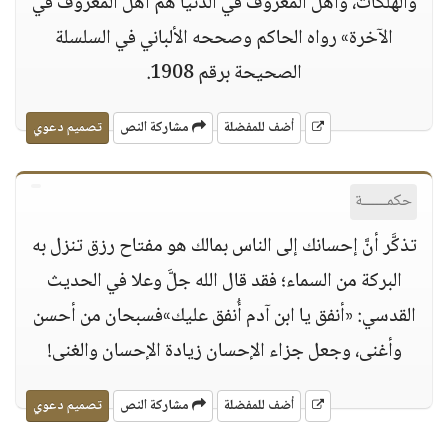
والهلكات، وأهل المعروف في الدنيا هم أهل المعروف في
الآخرة» رواه الحاكم وصححه الألباني في السلسلة
الصحيحة برقم 1908.
أضف للمفضلة
مشاركة النص
تصميم دعوي
حكمــــــة
تذكَّر أنَّ إحسانك إلى الناس بمالك هو مفتاح رزق تنزل به
البركة من السماء؛ فقد قال الله جلَّ وعلا في الحديث
القدسي: «أنفق يا ابن آدم أُنفق عليك»فسبحان من أحسن
وأغنى، وجعل جزاء الإحسان زيادة الإحسان والغنى!
أضف للمفضلة
مشاركة النص
تصميم دعوي