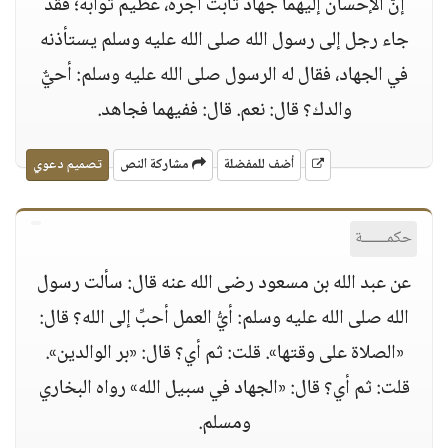
إنَّ الإحسان إليهما جهاد ثابت أجره، عظيم ثوابه؛ فقد
جاء رجل إلى رسول الله صلى الله عليه وسلم يستأذنه
في الجهاد، فقال له الرسول صلى الله عليه وسلم: أحيٌّ
والدك؟ قال: نعم. قال: ففيهما فجاهد.
أضف للمفضلة
مشاركة النص
تصميم دعوي
حكمــــــة
عن عبد الله بن مسعود رضى الله عنه قال: سألت رسول
الله صلى الله عليه وسلم: أيُّ العمل أحبِّ إلى الله؟ قال:
«الصلاة على وقتها». قلت: ثم أي؟ قال: «بر الوالدين».
قلت: ثم أي؟ قال: «الجهاد في سبيل الله» رواه البخاري
ومسلم.