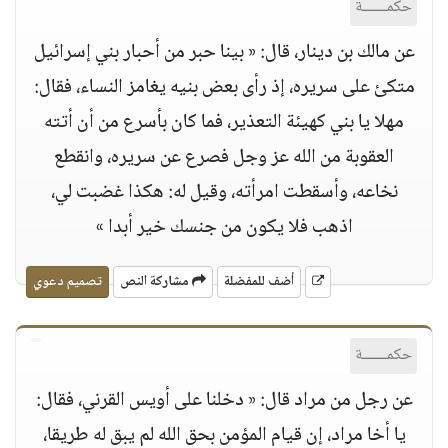
حكمــــــة
عن مالك بن دينار، قال: « بينا حبر من أحبار بني إسرائيل
متكئ على سريره، إذ رأى بعض بنيه يغامز النساء، فقال:
مهلا يا بني كهيئة التعذير، فما كان بأسرع من أن أتته
العقوبة من الله عز وجل فصرع عن سريره، وانقطع
نخاعه، وأسقطت امرأته، وقيل له: هكذا غضبت لي،
اذهب فلا يكون من جنسك خير أبدا »
أضف للمفضلة
مشاركة النص
تصميم دعوي
حكمــــــة
عن رجل من مراد قال: « دخلنا على أويس القرني، فقال:
يا أخا مراد، إن قيام المؤمن بحق الله لم يبق له طريقا،