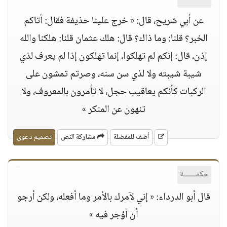
عن أبي شريح، قال: « خرج علينا حذيفة فقال: أتاكم
الخبر؟ قلنا: وما ذاك؟ قال: هلك عثمان قلنا: هلكنا والله
إذن، قال: إنكم لم تهلكوا، إنما تهلكون إذا لم يعرف لذي
شيبة شيبته ولا لذي سن سنه، وصرتم تمشون على
الركبات كأنكم يعاقيب حجل، لا تأمرون بالمعروف، ولا
تنهون عن المنكر »
أضف للمفضلة
مشاركة النص
تصميم دعوي
حكمــــــة
قال أبو الدرداء: « إني لآمرك بالأمر وما أفعله، ولكن أرجو
أن أؤجر فيه »