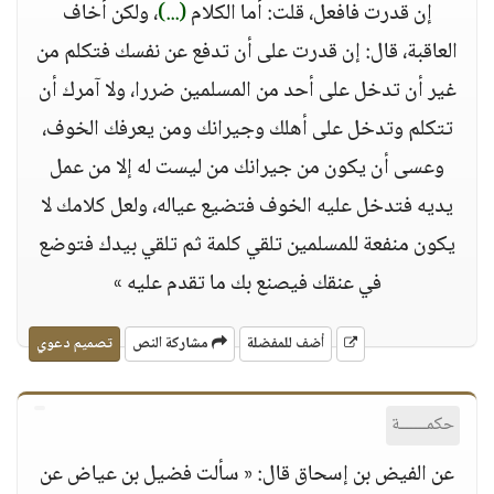
إن قدرت فافعل، قلت: أما الكلام
(...)
، ولكن أخاف
العاقبة، قال: إن قدرت على أن تدفع عن نفسك فتكلم من
غير أن تدخل على أحد من المسلمين ضررا، ولا آمرك أن
تتكلم وتدخل على أهلك وجيرانك ومن يعرفك الخوف،
وعسى أن يكون من جيرانك من ليست له إلا من عمل
يديه فتدخل عليه الخوف فتضيع عياله، ولعل كلامك لا
يكون منفعة للمسلمين تلقي كلمة ثم تلقي بيدك فتوضع
في عنقك فيصنع بك ما تقدم عليه »
أضف للمفضلة
مشاركة النص
تصميم دعوي
حكمــــــة
عن الفيض بن إسحاق قال: « سألت فضيل بن عياض عن