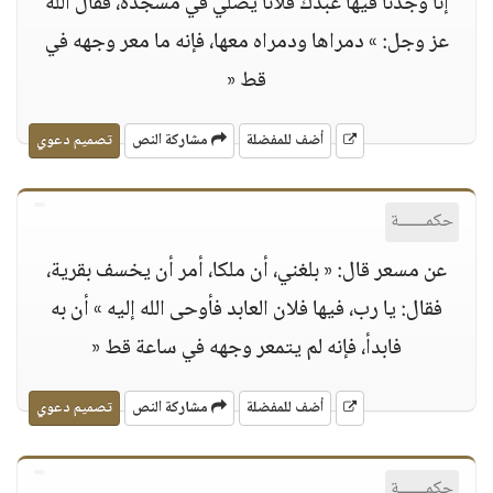
إنا وجدنا فيها عبدك فلانا يصلي في مسجده، فقال الله
عز وجل: » دمراها ودمراه معها، فإنه ما معر وجهه في
قط «
أضف للمفضلة
مشاركة النص
تصميم دعوي
حكمــــــة
عن مسعر قال: « بلغني، أن ملكا، أمر أن يخسف بقرية،
فقال: يا رب، فيها فلان العابد فأوحى الله إليه » أن به
فابدأ، فإنه لم يتمعر وجهه في ساعة قط «
أضف للمفضلة
مشاركة النص
تصميم دعوي
حكمــــــة