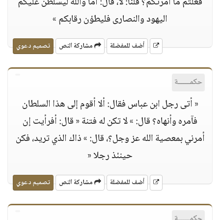
فعلتم ما أمرتكم؟ قلنا: لا، قال: أما والله ليسلطن عليكم
اليهود والنصارى فليطؤن رقابكم »
أضف للمفضلة
مشاركة النص
تصميم دعوي
حكمــــــة
« أتى رجل ابن عباس فقال: ألا أقوم إلى هذا السلطان
فآمره وأنهاه؟ قال: » لا تكن له فتنة « قال: أفرأيت إن
أمرني بمعصية الله عز وجل؟، قال: » ذاك الذي تريد، فكن
حينئذ رجلا «
أضف للمفضلة
مشاركة النص
تصميم دعوي
حكمــــــة