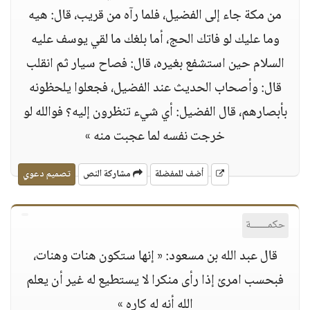
من مكة جاء إلى الفضيل، فلما رآه من قريب، قال: هيه
وما عليك لو فاتك الحج، أما بلغك ما لقي يوسف عليه
السلام حين استشفع بغيره، قال: فصاح سيار ثم انقلب
قال: وأصحاب الحديث عند الفضيل، فجعلوا يلحظونه
بأبصارهم، قال الفضيل: أي شيء تنظرون إليه؟ فوالله لو
خرجت نفسه لما عجبت منه »
أضف للمفضلة
مشاركة النص
تصميم دعوي
حكمــــــة
قال عبد الله بن مسعود: « إنها ستكون هنات وهنات،
فبحسب امرئ إذا رأى منكرا لا يستطيع له غير أن يعلم
الله أنه له كاره »