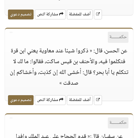
أضف للمفضلة
مشاركة النص
تصميم دعوي
حكمــــــة
عن الحسن، قال: « ذكروا شيئا عند معاوية يعني ابن قرة
فتكلموا فيه، والأحنف بن قيس ساكت، فقالوا: ما لك لا
تتكلم يا أبا بحر؟ قال: أخشى الله إن كذبت، وأخشاكم إن
صدقت »
أضف للمفضلة
مشاركة النص
تصميم دعوي
حكمــــــة
عن سفيان قال:« قدم الحجاج على عبد الملك وافدا