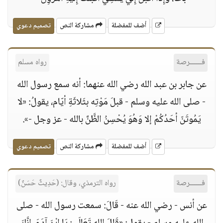
أضف للمفضلة
مشاركة النص
تصميم دعوي
فــــــرصة
رواه مسلم
عن جابر بن عبد الله رضي الله عنهما: أنه سمع رسول الله
- صلى الله عليه وسلم - قبلَ مَوْتِه بثَلاثَةِ أيّام، يقولُ: «لا
يَمُوتَنّ أحَدُكُمْ إلا وَهُوَ يُحْسِنُ الظَّنَّ بالله - عز وجل -».
أضف للمفضلة
مشاركة النص
تصميم دعوي
فــــــرصة
رواه الترمذي، وقال: (حَدِيثٌ حَسَنٌ)
عن أنس - رضي الله عنه - قَالَ: سمعت رسول الله - صلى