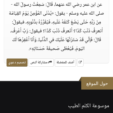
عن ابن عمر رضي الله عنهما، قَالَ: سَمِعْتُ رسولَ الله -
صلى الله عليه وسلم - يقول: «يُدْنَى المُؤْمِنُ يَوْمَ القِيَامَة
مِنْ رَبِّهِ حَتَّى يَضَعَ كَنَفَهُ عَلَيهِ، فَيُقَرِّرُهُ بذُنُوبِهِ، فيقولُ:
أتعرِفُ ذَنْبَ كَذَا؟ أتَعرفُ ذَنْبَ كَذَا؟ فيقول: رَبِّ أعْرِفُ،
قَالَ: فَإنِّي قَدْ سَتَرْتُهَا عَلَيْكَ في الدُّنْيا، وَأنَا أغْفِرُهَا لَكَ
اليَومَ، فَيُعْطَى صَحيفَةَ حَسَنَاتِهِ».
أضف للمفضلة
مشاركة النص
تصميم دعوي
حول الموقع
موسوعة الكلم الطيب