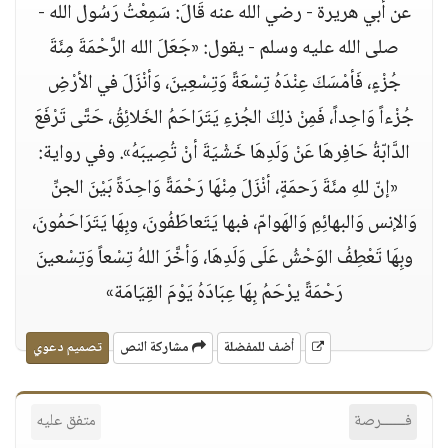
عن أَبي هريرة - رضي الله عنه قَالَ: سَمِعْتُ رَسُول الله -
صلى الله عليه وسلم - يقول: «جَعَلَ الله الرَّحْمَةَ مِئَةَ
جُزْءٍ، فَأمْسَكَ عِنْدَهُ تِسْعَةً وَتِسْعِينَ، وَأنْزَلَ في الأرْضِ
جُزْءاً وَاحِداً، فَمِنْ ذلِكَ الجُزءِ يَتَرَاحَمُ الخَلائِقُ، حَتَّى تَرْفَعَ
الدَّابّةُ حَافِرهَا عَنْ وَلَدِهَا خَشْيَةَ أنْ تُصِيبَهُ». وفي رواية:
«إنّ للهِ مئَةَ رَحمَةٍ، أنْزَلَ مِنْهَا رَحْمَةً وَاحِدَةً بَيْنَ الجنِّ
وَالإنس وَالبهائِمِ وَالهَوامّ، فبها يَتَعاطَفُونَ، وبِهَا يَتَرَاحَمُونَ،
وبِهَا تَعْطِفُ الوَحْشُ عَلَى وَلَدِهَا، وَأخَّرَ اللهُ تِسْعاً وَتِسْعينَ
رَحْمَةً يرْحَمُ بِهَا عِبَادَهُ يَوْمَ القِيَامَة»
أضف للمفضلة
مشاركة النص
تصميم دعوي
فــــــرصة
متفق عليه