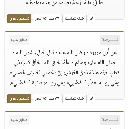
فَقَالَ: «للهُ أرْحَمُ بِعِبَادِهِ مِنْ هذِهِ بِوَلَدِهَا»
أضف للمفضلة
مشاركة النص
تصميم دعوي
فــــــرصة
متفق عليه
عن أَبي هريرة - رضي الله عنه - قَالَ: قَالَ رَسُول الله -
صلى الله عليه وسلم -: «لَمَّا خَلَقَ الله الخَلْقَ كَتَبَ في
كِتَابٍ، فَهُوَ عِنْدَهُ فَوقَ العَرْشِ: إنَّ رَحْمَتِي تَغْلِبُ... غَضَبي».
وفي رواية: «غَلَبَتْ غَضَبي» وفي رواية: «سَبَقَتْ غَضَبي».
أضف للمفضلة
مشاركة النص
تصميم دعوي
فــــــرصة
متفق عليه