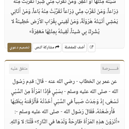
سَيِّئَةٌ مِثْلُهَا أَوْ أغْفِرُ. وَمَنْ تَقَرَّبَ مِنِّي شِبْراً تَقَرَّبْتُ مِنْهُ
ذِرَاعاً، وَمَنْ تَقَرَّبَ مِنِّي ذِرَاعاً تَقَرَّبْتُ مِنْهُ بَاعاً، وَمَنْ أتَانِي
يَمْشِي أتَيْتُهُ هَرْوَلَةً، وَمَنْ لَقِيني بِقُرَابِ الأرْض خَطِيئةً لا
يُشْرِكُ بِي شَيئاً، لَقِيتُهُ بِمِثْلِهَا مَغفِرَةً»
أضف للمفضلة
مشاركة النص
تصميم دعوي
فــــــرصة
متفق عليه
عن عمر بن الخطاب - رضي الله عنه - قَالَ: قدِم رَسُول
الله - صلى الله عليه وسلم - بسَبْيٍ فَإِذَا امْرَأةٌ مِنَ السَّبْيِ
تَسْعَى، إِذْ وَجَدَتْ صَبياً في السَّبْيِ أخَذَتْهُ فَألْزَقَتهُ بِبَطْنِهَا
فَأَرضَعَتْهُ، فَقَالَ رَسُول الله - صلى الله عليه وسلم -:
«أتَرَوْنَ هذِهِ المَرْأةَ طَارِحَةً وَلَدَها في النَّارِ؟» قُلْنَا: لا وَاللهِ.