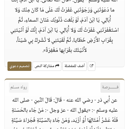
الله عليه وسلم - يقول: «قَالَ الله تَعَالَى: يَا ابْنَ آدَمَ، إنَّكَ
ما دَعَوْتَنِي وَرَجَوْتَنِي غَفَرْتُ لَكَ عَلَى مَا كَانَ مِنْكَ وَلا
أُبَالِي. يَا ابْنَ آدَمَ، لَوْ بَلَغت ذُنُوبُك عَنَانَ السماءِ، ثُمَّ
اسْتَغْفَرْتَنِي غَفَرْتُ لَكَ وَلا أُبَالِي. يَا ابْنَ آدَمَ، إِنَّكَ لَوْ أتَيْتَنِي
بِقُرَابِ الأَرْضِ خَطَايا، ثُمَّ لَقَيْتَنِي لا تُشْرِكُ بِي شَيْئاً،
لأَتَيْتُكَ بقُرَابِها مَغْفِرَةً».
أضف للمفضلة
مشاركة النص
تصميم دعوي
فــــــرصة
رواه مسلم
عن أَبي ذر - رضي الله عنه - قَالَ: قَالَ النَّبيّ - صلى الله
عليه وسلم -: «يقول الله - عز وجل -: مَنْ جَاء بالحَسَنَةِ
فَلَهُ عَشْرُ أمْثَالِهَا أَوْ أزْيَد، وَمَنْ جَاءَ بالسَيِّئَةِ فَجَزاءُ سَيِّئَةٍ