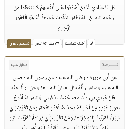
قُلْ يَا عِبَادِيَ الَّذِينَ أَسْرَفُوا عَلَى أَنْفُسِهِمْ لا تَقْنَطُوا مِنْ
رَحْمَةِ اللهِ إِنَّ اللهَ يَغْفِرُ الذُّنُوبَ جَمِيعاً إِنَّهُ هُوَ الْغَفُورُ
الرَّحِيمُ
أضف للمفضلة
مشاركة النص
تصميم دعوي
فــــــرصة
متفقٌ عليه
عن أَبي هريرة - رضي الله عنه - عن رسول الله - صلى
الله عليه وسلم -، أَنَّهُ قَالَ: «قَالَ الله - عز وجل -: أَنَا عِنْدَ
ظَنِّ عَبْدِي بِي، وَأَنا معه حَيْثُ يَذْكُرنِي، وَاللهِ، للهُ أفْرَحُ
بِتَوبَةِ عَبْدِهِ مِنْ أحَدِكُمْ يَجِدُ ضَالَّتَهُ بالفَلاَةِ، وَمَنْ تَقَرَّبَ إلَيَّ
شِبْراً، تَقَرَّبْتُ إِلَيْهِ ذِرَاعاً، وَمَنْ تَقَرَّبَ إِلَيَّ ذِرَاعاً، تَقَرَّبْتُ إِلَيْهِ
بَاعاً، وَإِذَا أقْبَلَ إِلَيَّ يَمْشِي أقْبَلْتُ إِلَيْهِ أُهَرْوِلُ»