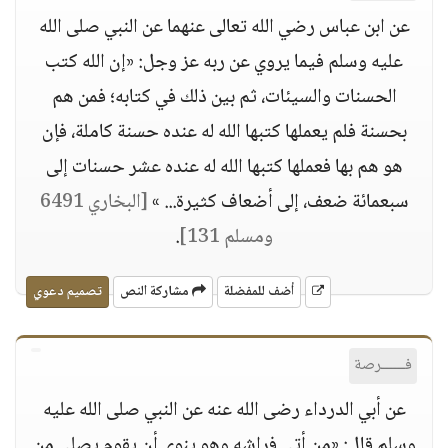
عن ابن عباس رضي الله تعالى عنهما عن النبي صلى الله
عليه وسلم فيما يروي عن ربه عز وجل: «إن الله كتب
الحسنات والسيئات، ثم بين ذلك في كتابه؛ فمن هم
بحسنة فلم يعملها كتبها الله له عنده حسنة كاملة، فإن
هو هم بها فعملها كتبها الله له عنده عشر حسنات إلى
سبعمائة ضعف، إلى أضعاف كثيرة... »
[البخاري 6491
ومسلم 131]
.
أضف للمفضلة
مشاركة النص
تصميم دعوي
فــــــرصة
عن أبي الدرداء رضى الله عنه عن النبي صلى الله عليه
وسلم قال: «من أتى فراشه وهو ينوي أن يقوم يصلي من