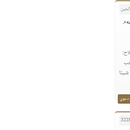
لحين
ه».
اح:
حب
شيئا
 دعوي