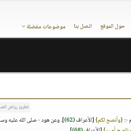
حول الموقع
اتصل بنا
موضوعات مفضلة
تطريز رياض الصا
 -:
{وأنصح لكم}
[الأعراف
(62)
]. وعن هود - صلى الله عليه وسل
م ناصح أمين}
[الأعراف
(68)
].