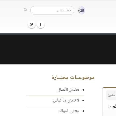
موضوعــات مختــارة
فضائل الأعمال
لحين
لا تحزن ولا تيأس
م -:
منتقى الفوائد