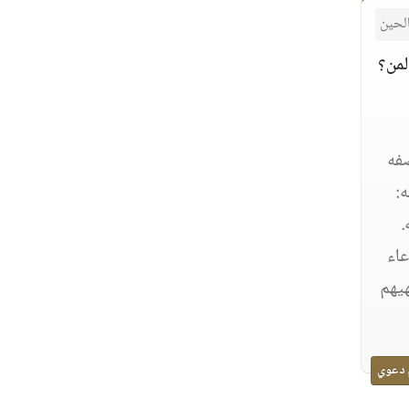
لحين
لمن؟
صفه
:
.
عاء
هيهم
 دعوي