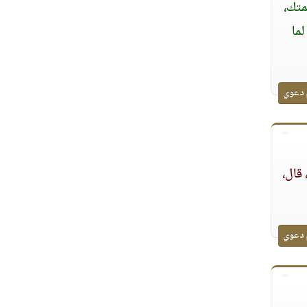
متك،
ما
 دعوي
قال،
 دعوي