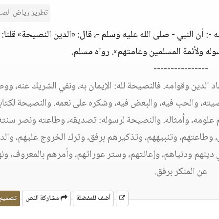
تطريز رياض الصا
-: أن النبي - صلى الله عليه وسلم -، قال: «الدين النصيحة» قلنا: 
سوله ولأئمة المسلمين وعامتهم». رواه مسلم.
----------------
د الدين وقوامه. فالنصيحة لله: الإيمان به، ونفي الشريك عنه، وو
يته، والحب فيه، والبعض فيه، وشكره على نعمه. والنصيحة لكتابه
تفهم علومه، وأمثاله. والنصيحة لرسوله: تصديقه، وطاعته ونصر سنته
، وطاعتهم، وتنبيههم، وتذكيرهم برفق، وترك الخروج عليهم، والد
دينهم ودنياهم، وإعانتهم، وستر عوراتهم، وأمرهم بالمعروف، ون
عن المنكر برفق.
أضف للمفضلة
مشاركة النص
تصميم