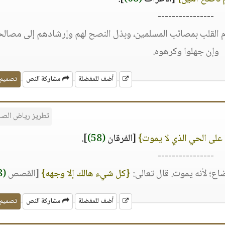
----------------
ام القلب بمصائب المسلمين، وبذل النصح لهم وإرشادهم إلى مصال
وإن جهلوا وكرهوه.
أضف للمفضلة
مشاركة النص
تصميم
تطريز رياض الصا
على الحي الذي لا يموت}
[الفرقان
(58)
].
----------------
اع؛ لأنه يموت. قال تعالى:
{كل شيء هالك إلا وجهه}
[القصص
(88)
أضف للمفضلة
مشاركة النص
تصميم