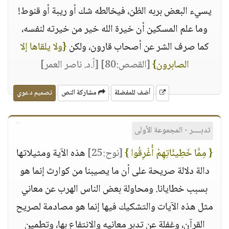
يسيء البعض بربه الظن، فيخالطه شك أو ريبة أو قنوط!
وما علم المسكين أن خيرة الله خير من خيرته لنفسه،
كما صرف الشر عن أصحاب قارون، ولكن
{ولا يلقاها إلا
الصابرون}
[القصص:80]
[أ.د. ناصر العمر]
أضف للمفضلة
مشاركة النص
تصميم دعوي
تدبــــر - المجموعة الأولى
{ مِمَّا خَطِيئَاتِهِمْ أُغْرِقُوا }
[نوح:25]
هذه الآية ومثيلاتها
دالة دلالة صريحة على أن ما يصيبنا من كوارث إنما هو
بسبب خطايانا. ومحاولة بعض الناس الهرب عن معاني
مثل هذه الآيات والتشكيك فيها إنما هو مصادمة لصريح
القرآن، وغفلة عن تدبر معانيه والانتفاع بها، وتطمين