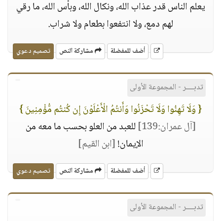
يعلم الناس قدر عذاب الله، ونكال الله، وبأس الله، ما رقي
لهم دمع، ولا انتفعوا بطعام ولا شراب.
أضف للمفضلة
مشاركة النص
تصميم دعوي
تدبــــر - المجموعة الأولى
{ وَلَا تَهِنُوا وَلَا تَحْزَنُوا وَأَنتُمُ الْأَعْلَوْنَ إِن كُنتُم مُّؤْمِنِينَ }
[آل عمران:139]
للعبد من العلو بحسب ما معه من
الإيمان!
[ابن القيم]
أضف للمفضلة
مشاركة النص
تصميم دعوي
تدبــــر - المجموعة الأولى