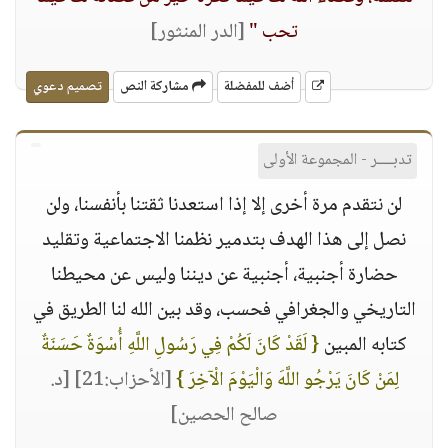
تحب "
[الدر المنثور]
أضف للمفضلة
مشاركة النص
تصميم دعوي
تدبــــر - المجموعة الأولى
لن نتقدم مرة أخرى إلا إذا استعدنا ثقتنا بأنفسنا، ولن
نصل إلى هذا الهدف بتدمير نظمنا الاجتماعية وتقليد
حضارة أجنبية، أجنبية عن ديننا وليس عن محيطنا
التاريخي والجغرافي فحسب، وقد بين الله لنا الطريق في
كتابه المبين
{ لَقَدْ كَانَ لَكُمْ فِي رَسُولِ اللَّهِ أُسْوَةٌ حَسَنَةٌ
لِمَنْ كَانَ يَرْجُو اللَّهَ وَالْيَوْمَ الْآخِرَ }
[الأحزاب:21]
[د.
صالح الحصين]