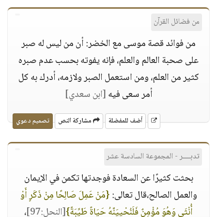
من فضائل القرآن
من فوائد قصة موسى مع الخضر: أن من ليس له صبر
على صحبة العالم والعلم، فإنه يفوته بحسب عدم صبره
كثير من العلم، ومن استعمل الصبر ولازمه، أدرك به كل
أمر سعى فيه
[ابن سعدي]
أضف للمفضلة
مشاركة النص
تصميم دعوي
تدبــــر - المجموعة السادسة عشر
بحثت كثيرًا عن السعادة فوجدتها تكمن في الإيمان
والعمل الصالح،قال تعالى:
{مَنْ عَمِلَ صَالِحًا مِنْ ذَكَرٍ أَوْ
أُنْثَى وَهُوَ مُؤْمِنٌ فَلَنُحْيِيَنَّهُ حَيَاةً طَيِّبَةً}
[النحل:97]
،