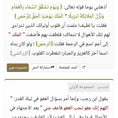
أذهلني يوما قوله تعالى:
{ وَيَوْمَ تَشَقَّقُ السَّمَاء بِالْغَمَامِ
وَنُزِّلَ الْمَلَائِكَةُ تَنزِيلًا * الْمُلْكُ يَوْمَئِذٍ الْحَقُّ لِلرَّحْمَنِ }
فقلت: يا لطيف! علمت أن قلوب أوليائك الذين تتراءى
لهم تلك الأهوال لا تتمالك؛ فلطفت بهم فأضفت
" الملك "
إلى أعم اسم في الرحمة فقلت:
{الرحمن}
! ولو كان بدله
اسما آخر كالعزيز والجبار؛ لتفطرت القلوب.
[الزركشي]
أضف للمفضلة
مشاركة النص
تصميم دعوي
تدبــــر - المجموعة الأولى
يقول ابن رجب: وإنما أمر بسؤال العفو في ليلة القدر:
"
اللهم إنك عفو تحب العفو فاعف عني "
بعد الاجتهاد في
الأعمال فيها وفي ليالي العشر؛ لأن العارفين يجتهدون