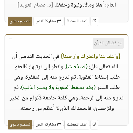
التام: أهلا ومالا، ونبوة وحفظا.
[د. عصام العويد]
أضف للمفضلة
مشاركة النص
تصميم دعوي
من فضائل القرآن
{واعف عنا واغفر لنا وارحمنا}
في الحديث القدسي أن
الله تعالى قال:
(قد فعلت)
. وانظر إلى ترتبها: فالعفو
طلب إسقاط العقوبة، ثم تدرج منه إلى المغفرة، وهي
طلب الستر
(وقد تسقط العقوبة ولا يستر الذنب)
، ثم
تدرج منه إلى الرحمة، وهي كلمة جامعة لأنواع من الخير
والإحسان، فالحمد لله الذي لا أعظم من رحمته.
أضف للمفضلة
مشاركة النص
تصميم دعوي