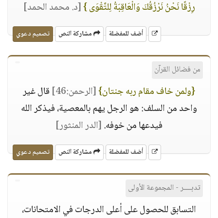
رِزْقًا نَحْنُ نَرْزُقُكَ وَالْعَاقِبَةُ لِلتَّقْوَى }
[د. محمد الحمد]
أضف للمفضلة
مشاركة النص
تصميم دعوي
من فضائل القرآن
{ولمن خاف مقام ربه جنتان}
[الرحمن:46]
قال غير
واحد من السلف: هو الرجل يهم بالمعصية، فيذكر الله
فيدعها من خوفه.
[الدر المنثور]
أضف للمفضلة
مشاركة النص
تصميم دعوي
تدبــــر - المجموعة الأولى
التسابق للحصول على أعلى الدرجات في الامتحانات،