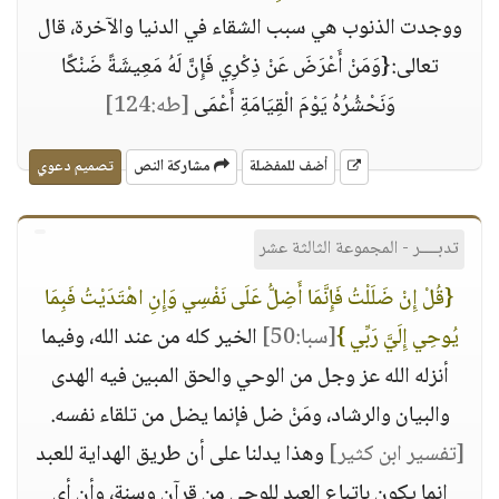
ووجدت الذنوب هي سبب الشقاء في الدنيا والآخرة، قال
تعالى:{وَمَنْ أَعْرَضَ عَنْ ذِكْرِي فَإِنَّ لَهُ مَعِيشَةً ضَنْكًا
وَنَحْشُرُهُ يَوْمَ الْقِيَامَةِ أَعْمَى
[طه:124]
أضف للمفضلة
مشاركة النص
تصميم دعوي
تدبــــر - المجموعة الثالثة عشر
{قُلْ إِنْ ضَلَلْتُ فَإِنَّمَا أَضِلُّ عَلَى نَفْسِي وَإِنِ اهْتَدَيْتُ فَبِمَا
يُوحِي إِلَيَّ رَبِّي }
[سبا:50]
الخير كله من عند الله، وفيما
أنزله الله عز وجل من الوحي والحق المبين فيه الهدى
والبيان والرشاد، ومَنْ ضل فإنما يضل من تلقاء نفسه.
[تفسير ابن كثير]
وهذا يدلنا على أن طريق الهداية للعبد
إنما يكون باتباع العبد للوحي من قرآن وسنة، وأن أي