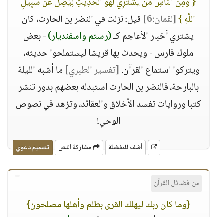
{ وَمِنَ النَّاسِ مَن يَشْتَرِي لَهْوَ الْحَدِيثِ لِيُضِلَّ عَن سَبِيلِ
اللَّهِ }
[لقمان:6]
قيل: نزلت في النضر بن الحارث، كان
يشتري أخبار الأعاجم كـ
(رستم واسفنديار)
- بعض
ملوك فارس - ويحدث بها قريشا ليستملحوا حديثه،
ويتركوا استماع القرآن.
[تفسير الطبري]
ما أشبه الليلة
بالبارحة، فالنضر بن الحارث استبدله بعضهم بدور تنشر
كتبا وروايات تفسد الأخلاق والعقائد، وتزهد في نصوص
الوحي!
أضف للمفضلة
مشاركة النص
تصميم دعوي
من فضائل القرآن
{وما كان ربك ليهلك القرى بظلم وأهلها مصلحون}