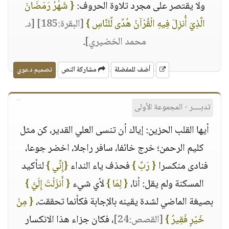
ولا يقتصر على مجرد تلاوة الحروف:
{ شَهْرُ رَمَضَانَ
الَّذِيَ أُنزِلَ فِيهِ الْقُرْآنُ هُدًى لِّلنَّاسِ }
[البقرة:185]
[د.
محمد الخضيري]
.
أضف للمفضلة
مشاركة النص
تصميم دعوي
تدبــــر - المجموعة الأولى
أيها القلب الحزين: إياك أن تنسى العلي القدير، كن مثل
كليم الرحمن؛ خرج خائفا، سافر راجلا، اخضر جوعا،
فنادى منكسرا
{ رَبِّ }
فحذف ياء النداء
{إِنِّي }
لتأكيد
المسكنة ولم يقل: أنا،
{ لِمَا }
لأي شيء
{ أَنزَلْتَ إِلَيَّ }
بصيغة الماضي لشدة يقينه بالإجابة فكأنما تحققت،
{ مِنْ
خَيْرٍ فَقِيرٌ }
[القصص:24]
، فكان جزاء هذا الانكسار