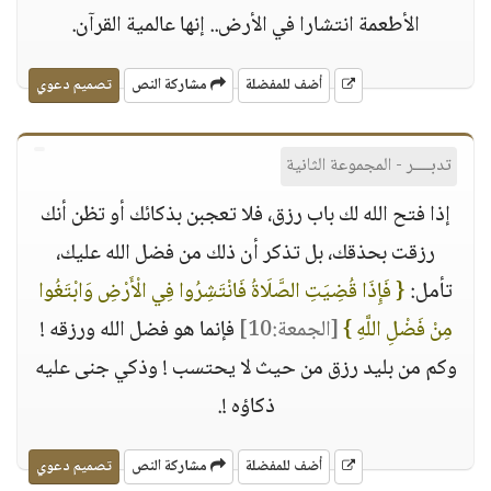
الأطعمة انتشارا في الأرض.. إنها عالمية القرآن.
أضف للمفضلة
مشاركة النص
تصميم دعوي
تدبــــر - المجموعة الثانية
إذا فتح الله لك باب رزق، فلا تعجبن بذكائك أو تظن أنك
رزقت بحذقك، بل تذكر أن ذلك من فضل الله عليك،
تأمل:
{ فَإِذَا قُضِيَتِ الصَّلَاةُ فَانْتَشِرُوا فِي الْأَرْضِ وَابْتَغُوا
مِنْ فَضْلِ اللَّهِ }
[الجمعة:10]
فإنما هو فضل الله ورزقه !
وكم من بليد رزق من حيث لا يحتسب ! وذكي جنى عليه
ذكاؤه !.
أضف للمفضلة
مشاركة النص
تصميم دعوي