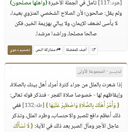
[هود:117]
تأمل في الجملة الأخيرة
(وأهلها مصلحون)
ولم يقل: صالحون؛ لأن الصلاح الشخصي المنزوي بعيدا،
لا يأسى لضعف الإيمان، ولا يبالي بهزيمة الخير، فكن
صالحا مصلحا، وراشدا مرشدا.
أضف للمفضلة
مشاركة النص
تصميم دعوي
تدبــــر - المجموعة الأولى
إذا شعرت بالملل من جراء كثرة أمرك أهل بيتك بالصلاة،
وإيقاظهم لها - خصوصا صلاة الفجر - فتذكر قوله تعالى:
{ وَأْمُرْ أَهْلَكَ بِالصَّلَاةِ وَاصْطَبِرْ عَلَيْهَا }
[طه:132]
ففي
ذلك أعظم دافع للصبر والاحتساب، وطرد الملل، وتذكر
عاجل الأجر ومآل الصبر بعد ذلك في الآية:
{ لَا نَسْأَلُكَ