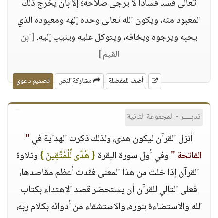
تعالى فسد فسادا لا يرجى صلاحه؛ إلا بأن يخرج ذلك
المعبود منه، ويكون الله تعالى وحده إلهه ومعبوده الذي
يحبه ويرجوه ويخافه، ويتوكل عليه وينيب إليه.
[ابن
القيم]
أضف للمفضلة
مشاركة النص
تصميم دعوي
تدبــــر - المجموعة الثانية
أنزل القرآن ليكون هدى، ولذلك ذكرت الهداية في
"
الفاتحة "
وفي أول سورة البقرة
{ هُدًى لِّلْمُتَّقِينَ }
وتلاوة
القرآن إذا خلت من هذا المعنى فقدت أعظم مقاصدها،
فعلى التالي للقرآن أن يستحضر قصد الاهتداء بكتاب
الله والاستضاءة بنوره، والاستشفاء من أدوائه بكلام ربه،