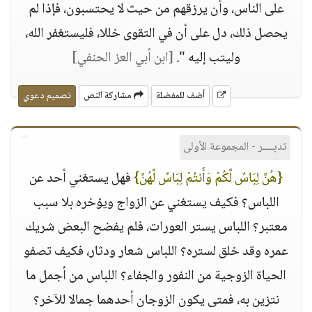
على الناس، وأن يرزقهم من حيث لا يحتسبون، فإذا لم
يحصل ذلك، دل على أن في التقوى خللا، فليستغفر الله،
وليتب إليه ".
[ابن أبي العز الحنفي]
أضف للمفضلة
مشاركة النص
تصميم دعوي
تدبــــر - المجموعة الأولى
{هُنَّ لِبَاسٌ لَّكُمْ وَأَنتُمْ لِبَاسٌ لَّهُنَّ}
فهل يستغني أحد عن
اللباس؟ فكيف يستغني عن الزواج ويؤخره بلا سبب
معتبر؟ اللباس يستر العورات، فلم يفضح البعض شريك
عمره وقد خلق لستره؟ اللباس شعار ودثار، فكيف تصفو
الحياة الزوجية من النفور والجفاء؟ اللباس من أجمل ما
نتزين به، فمتى يكون الزوجان أحدهما جمالا للآخر؟