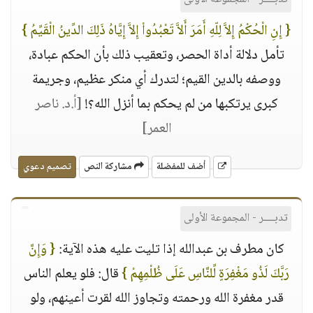
{ إِنِ الْحُكْمُ إِلاَّ لِلّهِ أَمَرَ أَلاَّ تَعْبُدُواْ إِلاَّ إِيَّاهُ ذَلِكَ الدِّينُ الْقَيِّمُ }
تأمل دلالة أداة الحصر، وتعقيب ذلك بأن الحكم عبادة،
ووصفه بالدين القيم؛ لتدرك أي منكر عظيم، وجريمة
كبرى يرتكبها من لم يحكم بما أنزل الله؟!
[أ.د. ناصر
العمر]
أضف للمفضلة
مشاركة النص
تصميم دعوي
تدبــــر - المجموعة الأولى
كان مطرف بن عبدالله إذا تليت عليه هذه الآية:
{ وَإِنَّ
رَبَّكَ لَذُو مَغْفِرَةٍ لِّلنَّاسِ عَلَى ظُلْمِهِمْ }
قال: فلو يعلم الناس
قدر مغفرة الله ورحمته وتجاوز الله لقرت أعينهم، ولو