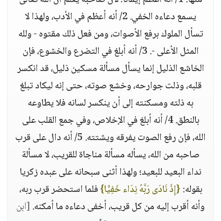
منها: 1/ أنه أعظم إيمانا؛ لأن صاحبه يعلم أن الله تعالى
يسمع دعاءه الخفي. 2/ أنه أعظم في الأدب، ولهذا لا
تسأل الملوك برفع الأصوات، ومن فعل ذلك مقتوه - ولله
المثل الأعلى -. 3/ أنه أبلغ في التضرع والخشوع، فإن
الخاشع الذليل إنما يسأل مسألة مسكين ذليل، قد انكسر
قلبه، وذلت جوارحه، وخشع صوته، حتى إنه ليكاد تبلغ
به ذلته ومسكنته إلى أن ينكسر لسانه فلا يطاوعه
بالنطق. 4/ أنه أبلغ في الإخلاص، وفي جمع القلب على
الله، فإن رفع الصوت يفرقه ويشتته. 5/ أنه دال على قرب
صاحبه من الله، يسأله مسألة مناجاة للقريب، لا مسألة
نداء البعيد للبعيد؛ ولهذا أثنى سبحانه على عبده زكريا
بقوله:
{إِذْ نَادَى رَبَّهُ نِدَاء خَفِيًّا}
فلما استحضر قرب ربه،
وأنه أقرب إليه من كل قريب، أخفى دعاءه ما أمكنه.
[ابن