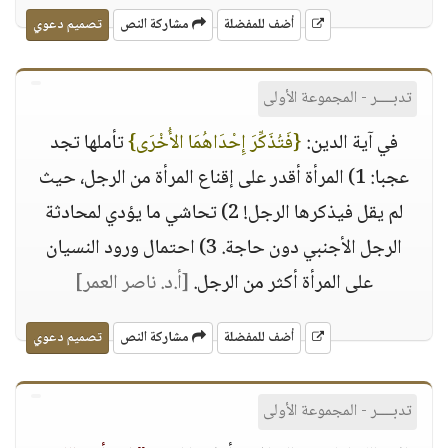
أضف للمفضلة
مشاركة النص
تصميم دعوي
تدبــــر - المجموعة الأولى
في آية الدين:
{فَتُذَكِّرَ إِحْدَاهُمَا الأُخْرَى}
تأملها تجد
عجبا: 1) المرأة أقدر على إقناع المرأة من الرجل، حيث
لم يقل فيذكرها الرجل! 2) تحاشي ما يؤدي لمحادثة
الرجل الأجنبي دون حاجة. 3) احتمال ورود النسيان
على المرأة أكثر من الرجل.
[أ.د. ناصر العمر]
أضف للمفضلة
مشاركة النص
تصميم دعوي
تدبــــر - المجموعة الأولى