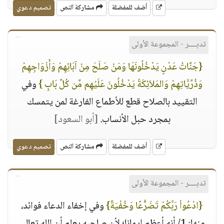
أضف للمفضلة
مشاركة النص
تصميم دعوي
تدبــــر - المجموعة الأولى
{جَنَّاتُ عَدْنٍ يَدْخُلُونَهَا وَمَنْ صَلَحَ مِنْ آبَائِهِمْ وَأَزْوَاجِهِمْ
وَذُرِّيَّاتِهِمْ وَالمَلاَئِكَةُ يَدْخُلُونَ عَلَيْهِم مِّن كُلِّ بَابٍ }
وفي
التقييد بالصلاح قطع للأطماع الفارغة لمن يتمسك
بمجرد حبل الأنساب.
[أبو السعود]
أضف للمفضلة
مشاركة النص
تصميم دعوي
تدبــــر - المجموعة الأولى
{ادْعُواْ رَبَّكُمْ تَضَرُّعًا وَخُفْيَةً}
وفي إخفاء الدعاء فوائد،