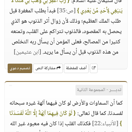
قال سليمان عليه السلام:
{ رَبِّ اغْفِرْ لِي وَهَبْ لِي مُلْكًا لَّا
يَنبَغِي لِأَحَدٍ مِّنْ بَعْدِي }
[ص:35]
فبدأ بطلب المغفرة قبل
طلب الملك العظيم؛ وذلك لأن زوال أثر الذنوب هو الذي
يحصل به المقصود، فالذنوب تتراكم على القلب، وتمنعه
كثيرا من المصالح، فعلى المؤمن أن يسأل ربه التخلص
من هذه الذنوب قبل أن يسأل ما يريد.
[ابن عثيمين]
أضف للمفضلة
مشاركة النص
تصميم دعوي
تدبــــر - المجموعة الثانية
كما أن السماوات والأرض لو كان فيهما آلهة غيره سبحانه
لفسدتا، كما قال تعالى:
{ لَوْ كَانَ فِيهِمَا آلِهَةٌ إِلَّا اللَّهُ لَفَسَدَتَا
}
[الأنبياء:22]
فكذلك القلب إذا كان فيه معبود غير الله