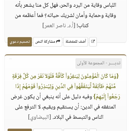
اللباس وقاية من البرد والحر، فهل كل منا يشعر بأنه
وقاية وحماية وأمان لشريك حياته؟ فما أعظمه من
كتاب!
[أ.د. ناصر العمر]
أضف للمفضلة
مشاركة النص
تصميم دعوي
تدبــــر - المجموعة الأولى
{وَمَا كَانَ الْمُؤْمِنُونَ لِيَنفِرُواْ كَآفَّةً فَلَوْلاَ نَفَرَ مِن كُلِّ فِرْقَةٍ
مِّنْهُمْ طَآئِفَةٌ لِّيَتَفَقَّهُواْ فِي الدِّينِ وَلِيُنذِرُواْ قَوْمَهُمْ إِذَا
رَجَعُواْ إِلَيْهِمْ}
وفيه دليل على أنه ينبغي أن يكون غرض
المتفقه في الدين: أن يستقيم ويقيم، لا الترفع على
الناس والتبسط في البلاد.
[البيضاوي]