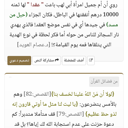
روي أن أم جميل امرأة أبي لهب باعت
" عقدا "
لها ثمنه
10000 درهم أنفقتها في الباطل، فكان الجزاء
(حبل من
مسد)
في جيدها أي في نفس موضع العقد! فالذي يهدي
نار السجائر للناس من حوله أما فكر لحظة في نوع الهدية
التي يتلقاها فمه يوم القيامة؟!
[د.عصام العويد]
أضف للمفضلة
مشاركة النص
تصميم دعوي
من فضائل القرآن
{لولا أن مَنّ اللهُ علينا لخسف بنا}
[القصص:82]
وهم
بالأمس يتضرعون:
{يا ليت لنا مثل ما أوتي قارون إنه
لذو حظ عظيم}
[القصص:79]
قف متأملا متدبراً: كم
دعوة حزنت على عدم استجابة الله لك إياها؟ بل قد