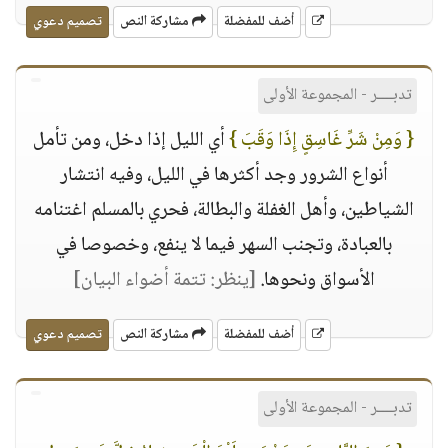
أضف للمفضلة
مشاركة النص
تصميم دعوي
تدبــــر - المجموعة الأولى
{ وَمِنْ شَرِّ غَاسِقٍ إِذَا وَقَبَ }
أي الليل إذا دخل، ومن تأمل
أنواع الشرور وجد أكثرها في الليل، وفيه انتشار
الشياطين، وأهل الغفلة والبطالة، فحري بالمسلم اغتنامه
بالعبادة، وتجنب السهر فيما لا ينفع، وخصوصا في
الأسواق ونحوها.
[ينظر: تتمة أضواء البيان]
أضف للمفضلة
مشاركة النص
تصميم دعوي
تدبــــر - المجموعة الأولى