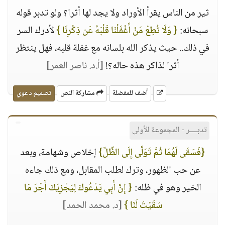
ثير من الناس يقرأ الأوراد ولا يجد لها أثرا؟ ولو تدبر قوله
سبحانه:
{ وَلَا تُطِعْ مَنْ أَغْفَلْنَا قَلْبَهُ عَن ذِكْرِنَا }
لأدرك السر
في ذلك.. حيث يذكر الله بلسانه مع غفلة قلبه، فهل ينتظر
أثرا لذاكر هذه حاله؟!
[أ.د. ناصر العمر]
أضف للمفضلة
مشاركة النص
تصميم دعوي
تدبــــر - المجموعة الأولى
{فَسَقَى لَهُمَا ثُمَّ تَوَلَّى إِلَى الظِّلِّ}
إخلاص وشهامة، وبعد
عن حب الظهور، وترك لطلب المقابل، ومع ذلك جاءه
الخير وهو في ظله:
{ إِنَّ أَبِي يَدْعُوكَ لِيَجْزِيَكَ أَجْرَ مَا
سَقَيْتَ لَنَا }
[د. محمد الحمد]