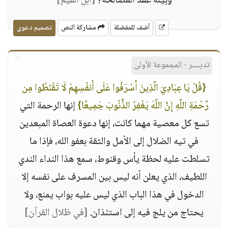
وبينه عقد المصالحة؟
[ابن القيم]
أضف للمفضلة
مشاركة النص
تصميم دعوي
تدبــــر - المجموعة الأولى
{قُلْ يَا عِبَادِيَ الَّذِينَ أَسْرَفُوا عَلَى أَنفُسِهِمْ لَا تَقْنَطُوا مِن
رَّحْمَةِ اللَّهِ إِنَّ اللَّهَ يَغْفِرُ الذُّنُوبَ جَمِيعًا}
إنها الرحمة التي
تسع كل معصية مهما كانت، إنها دعوة العصاة المبعدين
في تيه الضلال إلى الأمل والثقة بعفو الله، فإذا ما
تسلطت عليه لحظة يأس وقنوط، سمع هذا النداء الندي
اللطيف، الذي يعلن أنه ليس بين المسرف على نفسه إلا
الدخول في هذا الباب الذي ليس عليه بواب يمنع، ولا
يحتاج من يلج فيه إلى استئذان.
[في ظلال القرآن]