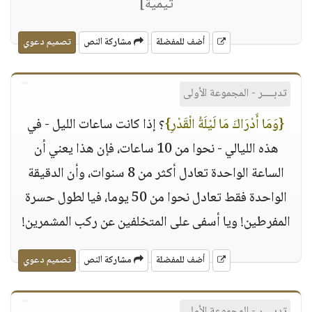
تيمية]
أضف للمفضلة
مشاركة النص
تصميم دعوي
تدبــــر - المجموعة الأولى
{وَمَا أَدْرَاكَ مَا لَيْلَةُ الْقَدْرِ}
؟ إذا كانت ساعات الليل - في
هذه الليالي - نحوا من 10 ساعات، فإن هذا يعني أن
الساعة الواحدة تعادل أكثر من 8 سنوات، وأن الدقيقة
الواحدة فقط تعادل نحوا من 50 يوما، فيا لطول حسرة
المفرطين! ويا أسفى على المتخلفين عن ركب المشمرين!
أضف للمفضلة
مشاركة النص
تصميم دعوي
تدبــــر - المجموعة الأولى