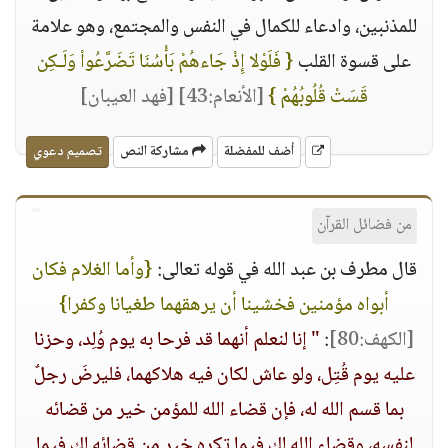
للمذنبين، وادعاء للكمال في النفس والمجتمع، وهو علامة
على قسوة القلب
{ فَلَوْلا إِذْ جَاءهُمْ بَأْسُنَا تَضَرَّعُواْ وَلَـكِن
قَسَتْ قُلُوبُهُمْ }
[الأنعام:43]
[فهد العيبان]
أضف للمفضلة
مشاركة النص
تصميم دعوي
من فضائل القرآن
قال مطرف بن عبد الله في قوله تعالى:
{وأما الغلام فكان
أبواه مؤمنين فخشينا أن يرهقهما طغيانا وكفرا}
[الكهف:80]
:
" إنا لنعلم أنهما قد فرحا به يوم وُلِد، وحزنا
عليه يوم قُتِل، ولو عاش لكان فيه هلاكهما، فليرضَ رجلٌ
بما قسم الله له، فإن قضاء الله للمؤمن خير من قضائه
لنفسه، وقضاء الله لك فيما تكره خير من قضائه لك فيما