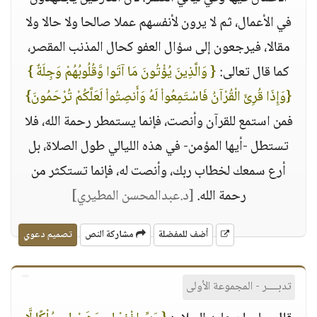
في الأعمال، ثم لا يرون لأنفسهم عملا صالحا ولا حالا ولا
مقالا، فيرجعون إلى سؤال العفو كحال المذنب المقصر،
كما قال تعالى:
{ وَالَّذِينَ يُؤْتُونَ مَا آتَوا وَّقُلُوبُهُمْ وَجِلَةٌ }
{وَإِذَا قُرِئَ الْقُرْآنُ فَاسْتَمِعُواْ لَهُ وَأَنصِتُواْ لَعَلَّكُمْ تُرْحَمُونَ}
فمن استمع للقرآن وأنصت، فإنما يستمطر رحمة الله، فلا
تستطل -أيها المؤمن- في هذه الليالي طول الصلاة، بل
أرع سمعك لخطاب ربك، وأنصت له، فإنما تستكثر من
رحمة الله.
[د.عبدالمحسن المطيري]
أضف للمفضلة
مشاركة النص
تصميم دعوي
تدبــــر - المجموعة الأولى