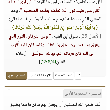
قال مالك لتلميذه الشافعي أول ما لقيه:
" إني أرى الله قد
ألقى على قلبك نورا، فلا تطفئه بظلمة المعصية "
، وهذا
المعنى الذي نبه عليه الإمام مالك مأخوذ من قوله تعالى:
{ يَا أَيُّهَا الَّذِينَ آمَنُوا إِنْ تَتَّقُوا اللَّهَ يَجْعَلْ لَكُمْ فُرْقَانًا }
[الأنفال:29]
، يقول ابن القيم:
" ومن الفرقان: النور الذي
يفرق به العبد بين الحق والباطل، وكلما كان قلبه أقرب
إلى الله كان فرقانه أتم، وبالله التوفيق "
. [إعلام
الموقعين
(258/4)
]
أضف للمفضلة
مشاركة النص
تصميم دعوي
تدبــــر - المجموعة الأولى
فقد ضمن الله للمتقين أن يجعل لهم مخرجا مما يضيق