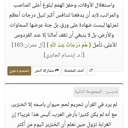
واستغلال الأوقات، وحفز الهمم لبلوغ أعلى المناصب
والمراتب، لابد أن يدفعنا لتنافس أكبر لنيل درجات أعظم
ثمرتها ليست شهادة على ورق، بل جنة عرضها السماوات
والأرض، بل لا ينبغي أن تقف آمالنا إلا عند الفردوس
الأعلى، تأمل
{ هُمْ دَرَجَاتٌ عِندَ اللّهِ }
[آل عمران:163]
[أ.د. إبتسام الجابري]
أضف للمفضلة
مشاركة النص
تصميم دعوي
تدبــــر - المجموعة الثانية
لم يرد في القرآن تحريم لحم حيوان باسمه إلا الخنزير،
مع أنه لم يكن كثيرا بأرض العرب، أليس هذا غريبا؟ إن
الغرابة تزول حين نعلم أن الخنزير اليوم من أكثر