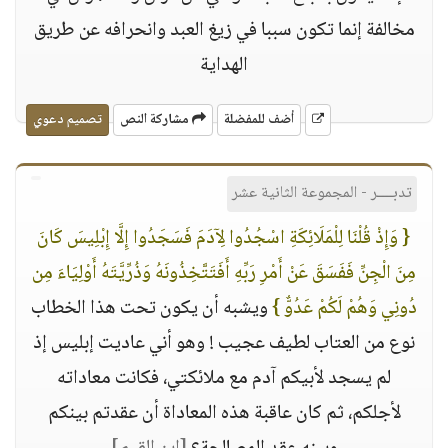
مخالفة إنما تكون سببا في زيغ العبد وانحرافه عن طريق
الهداية
أضف للمفضلة
مشاركة النص
تصميم دعوي
تدبــــر - المجموعة الثانية عشر
{ وَإِذْ قُلْنَا لِلْمَلَائِكَةِ اسْجُدُوا لِآدَمَ فَسَجَدُوا إِلَّا إِبْلِيسَ كَانَ
مِنَ الْجِنِّ فَفَسَقَ عَنْ أَمْرِ رَبِّهِ أَفَتَتَّخِذُونَهُ وَذُرِّيَّتَهُ أَوْلِيَاءَ مِن
دُونِي وَهُمْ لَكُمْ عَدُوٌّ }
ويشبه أن يكون تحت هذا الخطاب
نوع من العتاب لطيف عجيب ! وهو أني عاديت إبليس إذ
لم يسجد لأبيكم آدم مع ملائكتي، فكانت معاداته
لأجلكم، ثم كان عاقبة هذه المعاداة أن عقدتم بينكم