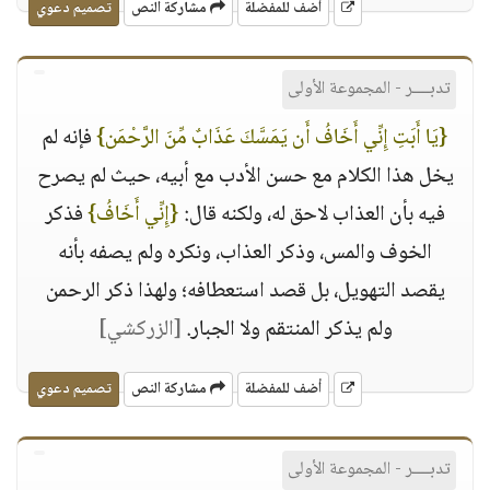
أضف للمفضلة
مشاركة النص
تصميم دعوي
تدبــــر - المجموعة الأولى
{يَا أَبَتِ إِنِّي أَخَافُ أَن يَمَسَّكَ عَذَابٌ مِّنَ الرَّحْمَن}
فإنه لم
يخل هذا الكلام مع حسن الأدب مع أبيه، حيث لم يصرح
فيه بأن العذاب لاحق له، ولكنه قال:
{إِنِّي أَخَافُ}
فذكر
الخوف والمس، وذكر العذاب، ونكره ولم يصفه بأنه
يقصد التهويل، بل قصد استعطافه؛ ولهذا ذكر الرحمن
ولم يذكر المنتقم ولا الجبار.
[الزركشي]
أضف للمفضلة
مشاركة النص
تصميم دعوي
تدبــــر - المجموعة الأولى