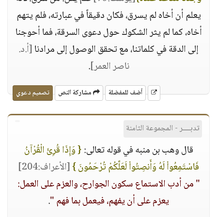
يعلم أن أخاه لم يسرق، فكان دقيقاً في عبارته، فلم يتهم
أخاه، كما لم يثر الشكوك حول دعوى السرقة، فما أحوجنا
إلى الدقة في كلماتنا، مع تحقق الوصول إلى مرادنا
[أ.د.
ناصر العمر]
.
أضف للمفضلة
مشاركة النص
تصميم دعوي
تدبــــر - المجموعة الثامنة
قال وهب بن منبه في قوله تعالى:
{ وَإِذَا قُرِئَ الْقُرْآنُ
فَاسْتَمِعُواْ لَهُ وَأَنصِتُواْ لَعَلَّكُمْ تُرْحَمُونَ }
[الأعراف:204]
" من أدب الاستماع سكون الجوارح، والعزم على العمل:
يعزم على أن يفهم، فيعمل بما فهم "
.