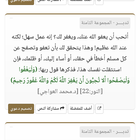
أضف للمفضلة
مشاركة النص
تصميم دعوي
تدبــــر - المجموعة الثامنة
أتحب أن يعفو الله عنك، ويغفر لك؟ إنه عمل سهل؛ لكنه
عند الله عظيم! وهذا يتحقق لك بأن تعفو وتصفح عن
كل مسلم أخطأ في حقك، أو أساء إليك، أو ظلمك، فإن
استثقلت نفسك هذا، فذكرها قول ربها:
(وَلْيَعْفُوا
وَلْيَصْفَحُوا أَلا تُحِبُّونَ أَنْ يَغْفِرَ اللَّهُ لَكُمْ وَاللَّهُ غَفُورٌ رَحِيمٌ)
[النور:22]
[د.محمد العواجي]
أضف للمفضلة
مشاركة النص
تصميم دعوي
تدبــــر - المجموعة الثامنة