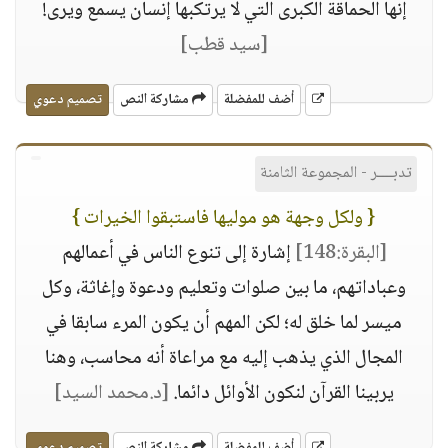
إنها الحماقة الكبرى التي لا يرتكبها إنسان يسمع ويرى!
[سيد قطب]
أضف للمفضلة
مشاركة النص
تصميم دعوي
تدبــــر - المجموعة الثامنة
{ ولكل وجهة هو موليها فاستبقوا الخيرات }
[البقرة:148]
إشارة إلى تنوع الناس في أعمالهم
وعباداتهم، ما بين صلوات وتعليم ودعوة وإغاثة، وكل
ميسر لما خلق له؛ لكن المهم أن يكون المرء سابقا في
المجال الذي يذهب إليه مع مراعاة أنه محاسب، وهنا
يربينا القرآن لنكون الأوائل دائما.
[د.محمد السيد]