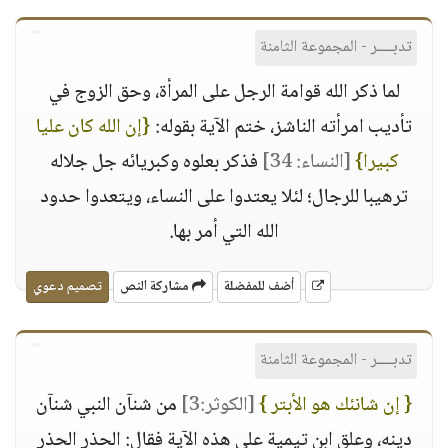
تدبــــر - المجموعة الثامنة
لما ذكر الله قوامة الرجل على المرأة، وحق الزوج في
تأديب امرأته الناشز، ختم الآية بقوله:
{إن الله كان عليا
كبيرا}
[النساء: 34]
فذكر بعلوه وكبريائه جل جلاله
ترهيبا للرجال؛ لئلا يعتدوا على النساء، ويتعدوا حدود
الله التي أمر بها.
أضف للمفضلة
مشاركة النص
تصميم دعوي
تدبــــر - المجموعة الثامنة
{ إن شانئك هو الأبتر }
[الكوثر:3]
من شنآن النبي شنآن
دينه، وعلق ابن تيمية على هذه الآية فقال: الحذر الحذر