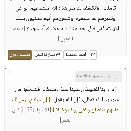
تأملت - لانكشف لك سر هذا: إنه استماعهم الواعي
وتدبرهم لما سمعوه، وشعورهم أنهم معنيون بتلك
الآيات، فهل قال أحد منا: إنا سمعنا قرآنا عجبا؟
[د.عمر
المقبل]
أضف للمفضلة
مشاركة النص
تصميم دعوي
تدبــــر - المجموعة الثامنة
إذا رأينا للشيطان علينا غلبة وسلطانا، فلنتحقق من
عبوديتنا لله تعالى، فإن الله يقول:
{ إن عبادي ليس لك
عليهم سلطان وكفى بربك وكيلا }
[الإسراء:65]
[أنس
العمر]