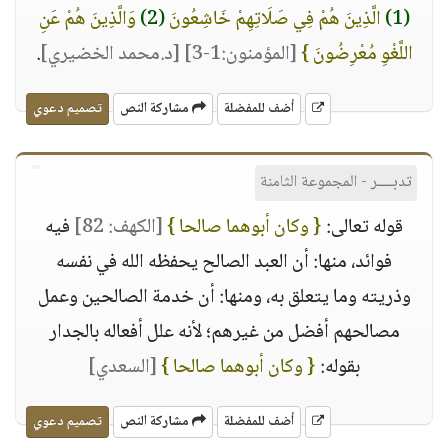
(1)
الَّذِينَ هُمْ فِي صَلَاتِهِمْ خَاشِعُونَ
(2)
وَالَّذِينَ هُمْ عَنِ
اللَّغْوِ مُعْرِضُونَ }
[المؤمنون:1-3]
[د.محمد الخضيري]
.
أضف للمفضلة
مشاركة النص
تصميم دعوي
تدبــــر - المجموعة الثامنة
قوله تعالى:
{ وكان أبوهما صالحا }
[الكهف: 82]
فيه
فوائد، منها: أن العبد الصالح يحفظه الله في نفسه
وذريته وما يتعلق به، ومنها: أن خدمة الصالحين وعمل
مصالحهم أفضل من غيرهم؛ لأنه علل أفعاله بالجدار
بقوله:
{ وكان أبوهما صالحا }
[السعدي]
أضف للمفضلة
مشاركة النص
تصميم دعوي