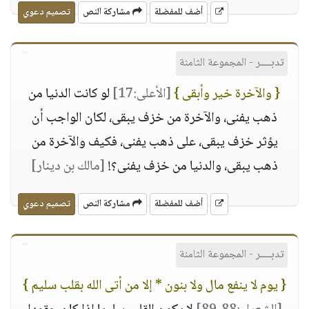
أضف للمفضلة
مشاركة النص
تصميم دعوي
تدبــــر - المجموعة الثامنة
{ والآخرة خير وأبقى }
[الأعلى:17]
لو كانت الدنيا من
ذهب يفنى، والآخرة من خزف يبقى، لكان الواجب أن
يؤثر خزف يبقى، على ذهب يفنى، فكيف والآخرة من
ذهب يبقى، والدنيا من خزف يفنى؟!
[مالك بن دينار]
أضف للمفضلة
مشاركة النص
تصميم دعوي
تدبــــر - المجموعة الثامنة
{ يوم لا ينفع مال ولا بنون * إلا من أتى الله بقلب سليم }