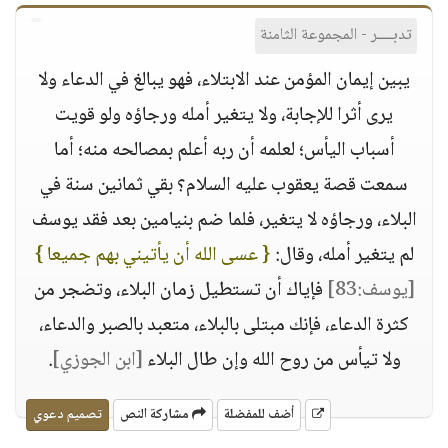
تدبــــر - المجموعة الثامنة
يبين إيمان المؤمن عند الابتلاء، فهو يبالغ في الدعاء ولا
يرى أثرا للإجابة، ولا يتغير أمله ورجاؤه ولو قويت
أسباب اليأس؛ لعلمه أن ربه أعلم بمصالحه منه؛ أما
سمعت قصة يعقوب عليه السلام؟ بقي ثمانين سنة في
البلاء، ورجاؤه لا يتغير، فلما ضم بنيامين بعد فقد يوسف
لم يتغير أمله، وقال:
{ عسى الله أن يأتيني بهم جميعا }
[يوسف:83]
فإياك أن تستطيل زمان البلاء، وتضجر من
كثرة الدعاء، فإنك مبتلى بالبلاء، متعبد بالصبر والدعاء،
ولا تيأس من روح الله وإن طال البلاء
[ابن الجوزي]
.
أضف للمفضلة
مشاركة النص
تصميم دعوي