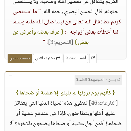
الكريم يتغافل عن تقصير أهله وصحبه، ولا يستقصي
حقوقه، قال الحسن البصري رحمه الله:
" ما استقصى
كريم قط! قال الله تعالى عن نبينا صلى الله عليه وسلم -
لما أخطأت بعض أزواجه -:
{ عرف بعضه وأعرض عن
بعض }
[التحريم:3]
! "
أضف للمفضلة
مشاركة النص
تصميم دعوي
تدبــــر - المجموعة الثامنة
{ كأنهم يوم يرونها لم يلبثوا إلا عشية أو ضحاها }
[النازعات:46]
تنطوي هذه الحياة الدنيا التي يتقاتل
عليها أهلها ويتطاحنون، فإذا هي عندهم عشية أو
ضحاها! أفمن أجل عشية أو ضحاها يضحون بالآخرة؟ ألا