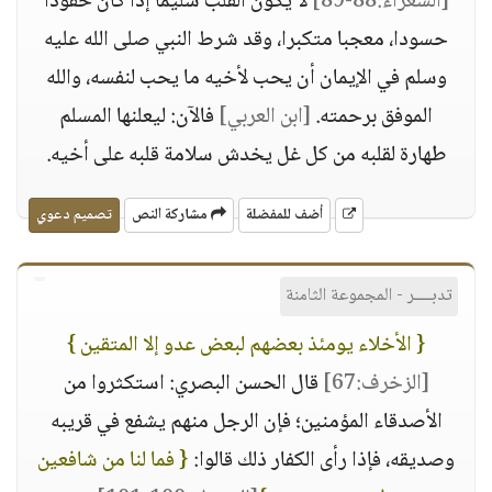
[الشعراء:88-89]
لا يكون القلب سليما إذا كان حقودا
حسودا، معجبا متكبرا، وقد شرط النبي صلى الله عليه
وسلم في الإيمان أن يحب لأخيه ما يحب لنفسه، والله
الموفق برحمته.
[ابن العربي]
فالآن: ليعلنها المسلم
طهارة لقلبه من كل غل يخدش سلامة قلبه على أخيه.
أضف للمفضلة
مشاركة النص
تصميم دعوي
تدبــــر - المجموعة الثامنة
{ الأخلاء يومئذ بعضهم لبعض عدو إلا المتقين }
[الزخرف:67]
قال الحسن البصري: استكثروا من
الأصدقاء المؤمنين؛ فإن الرجل منهم يشفع في قريبه
وصديقه، فإذا رأى الكفار ذلك قالوا:
{ فما لنا من شافعين