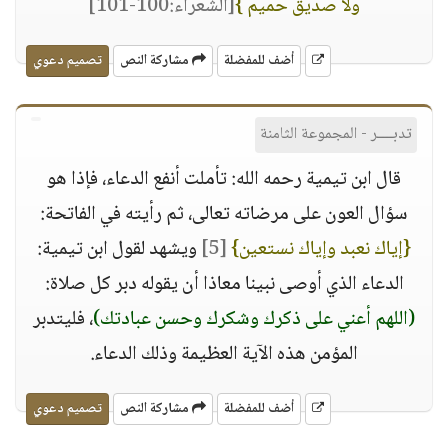
ولا صديق حميم }
[الشعراء:100-101]
أضف للمفضلة
مشاركة النص
تصميم دعوي
تدبــــر - المجموعة الثامنة
قال ابن تيمية رحمه الله: تأملت أنفع الدعاء، فإذا هو
سؤال العون على مرضاته تعالى، ثم رأيته في الفاتحة:
{إياك نعبد وإياك نستعين}
[5]
ويشهد لقول ابن تيمية:
الدعاء الذي أوصى نبينا معاذا أن يقوله دبر كل صلاة:
(اللهم أعني على ذكرك وشكرك وحسن عبادتك)
، فليتدبر
المؤمن هذه الآية العظيمة وذلك الدعاء.
أضف للمفضلة
مشاركة النص
تصميم دعوي