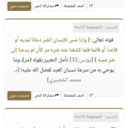
أضف للمفضلة
مشاركة النص
تصميم دعوي
تدبــــر - المجموعة الثامنة
قوله تعالى:
{ وإذا مس الإنسان الضر دعانا لجنبه أو
قاعدا أو قائما فلما كشفنا عنه ضره مر كأن لم يدعنا إلى
ضر مسه }
[يونس:12]
تأمل التعبير بقوله
(مر)
، وما
يوحي به من سرعة نسيان العبد لفضل الله عليه!
[د.
محمد الخضيري]
أضف للمفضلة
مشاركة النص
تصميم دعوي
تدبــــر - المجموعة الثامنة