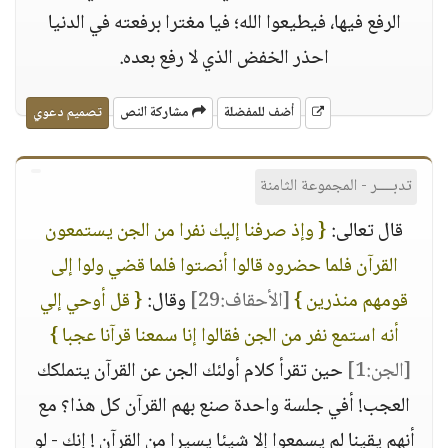
الرفع فيها، فيطيعوا الله؛ فيا مغترا برفعته في الدنيا
احذر الخفض الذي لا رفع بعده.
أضف للمفضلة
مشاركة النص
تصميم دعوي
تدبــــر - المجموعة الثامنة
قال تعالى:
{ وإذ صرفنا إليك نفرا من الجن يستمعون
القرآن فلما حضروه قالوا أنصتوا فلما قضي ولوا إلى
قومهم منذرين }
[الأحقاف:29]
وقال:
{ قل أوحي إلي
أنه استمع نفر من الجن فقالوا إنا سمعنا قرآنا عجبا }
[الجن:1]
حين تقرأ كلام أولئك الجن عن القرآن يتملكك
العجب! أفي جلسة واحدة صنع بهم القرآن كل هذا؟ مع
أنهم يقينا لم يسمعوا إلا شيئا يسيرا من القرآن ! إنك - لو