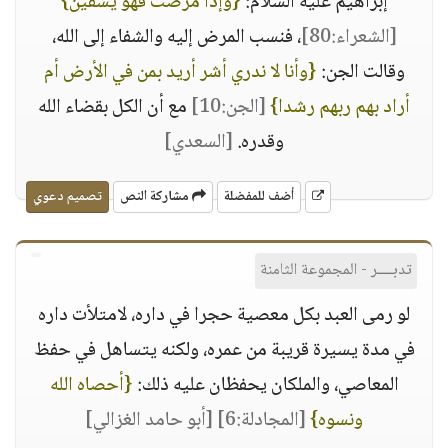
إبراهيم عليه السلام:
{وإذا مرضت فهو يشفين}
[الشعراء:80]
، فنسب المرض إليه والشفاء إلى الله،
وقالت الجن:
{وأنا لا ندري أشر أريد بمن في الأرض أم
أراد بهم ربهم رشدا}
[الجن:10]
مع أن الكل بقضاء الله
وقدره.
[السعدي]
أضف للمفضلة
مشاركة النص
تصميم دعوي
تدبــــر - المجموعة الثامنة
لو رمى العبد بكل معصية حجرا في داره، لامتلأت داره
في مدة يسيرة قريبة من عمره، ولكنه يتساهل في حفظ
المعاصي، والملكان يحفظان عليه ذلك:
{أحصاه الله
ونسوه}
[المجادلة:6]
[أبو حامد الغزالي]