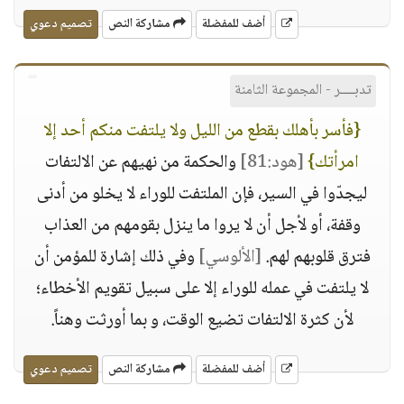
أضف للمفضلة
مشاركة النص
تصميم دعوي
تدبــــر - المجموعة الثامنة
{فأسر بأهلك بقطع من الليل ولا يلتفت منكم أحد إلا
امرأتك}
[هود:81]
والحكمة من نهيهم عن الالتفات
ليجدّوا في السير، فإن الملتفت للوراء لا يخلو من أدنى
وقفة، أو لأجل أن لا يروا ما ينزل بقومهم من العذاب
فترق قلوبهم لهم.
[الألوسي]
وفي ذلك إشارة للمؤمن أن
لا يلتفت في عمله للوراء إلا على سبيل تقويم الأخطاء؛
لأن كثرة الالتفات تضيع الوقت، و بما أورثت وهناً.
أضف للمفضلة
مشاركة النص
تصميم دعوي