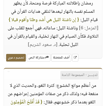
رمضان بإطلالته المباركة فرصة ومنحة، لأن يطهر
المسلم نفسه بالنهار ليعدها لتلقي هدايات القرآن في
قيام الليل:
{ إن ناشئة الليل هي أشد وطئا وأقوم قيلا }
[المزمل: 6]
وناشئة الليل: ساعاته، فهي أجمع للقلب على
التلاوة، فكأن الصيام في النهار تخلية، والقيام بالقرآن في
الليل تحلية.
[د. سعود الشريم]
أضف للمفضلة
مشاركة النص
تصميم دعوي
تدبــــر - المجموعة الثامنة
من أعظم موانع الخشوع: كثرة اللغو، والحديث الذي لا
منفعة فيه؛ ولذلك ذكر من صفات المؤمنين إعراضهم عن
اللغو بعدما ذكر خشوعهم، فقال:
{ قَدْ أَفْلَحَ الْمُؤْمِنُونَ