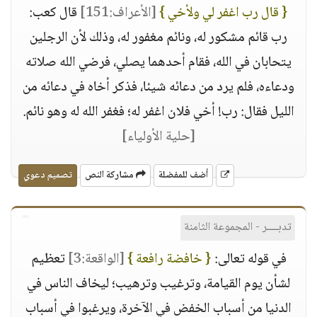
{ قال رب اغفر لي ولأخي }
[الأعراف:151]
قال كعب:
رب قائم مشكور له، ونائم مغفور له، وذلك لأن الرجلين
يتحابان في الله، فقام أحدهما يصلي، فرضي الله صلاته
ودعاءه، فلم يرد من دعائه شيئا، فذكر أخاه في دعائه من
الليل فقال: رب! أخي فلان اغفر له؛ فغفر الله له وهو نائم.
[حلية الأولياء]
أضف للمفضلة
مشاركة النص
تصميم دعوي
تدبــــر - المجموعة الثامنة
في قوله تعالى:
{ خافضة رافعة }
[الواقعة:3]
تعظيم
لشأن يوم القيامة، وترغيب وترهيب؛ ليخاف الناس في
الدنيا من أسباب الخفض في الآخرة، ويرغبوا في أسباب