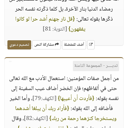
رمضاء الدنيا بنار الآخرة، بل كلما ذكّرته نفسه الحر
ذكّرها بقوله تعالى:
{قل نار جهنم أشد حرا لو كانوا
يفقهون}
[التوبة: 81]
أضف للمفضلة
مشاركة النص
تصميم دعوي
تدبــــر - المجموعة الثامنة
من أجمل صفات المؤمنين: استعمال الأدب مع الله تعالى
حتى في ألفاظهم؛ فإن الخضر أضاف عيب السفينة إلى
نفسه بقوله:
{فأردت أن أعيبها}
[الكهف:79]
، وأما الخير
فأضافه إلى الله بقوله:
{فأراد ربك أن يبلغا أشدهما
ويستخرجا كنزهما رحمة من ربك}
[الكهف:82]
، وقال