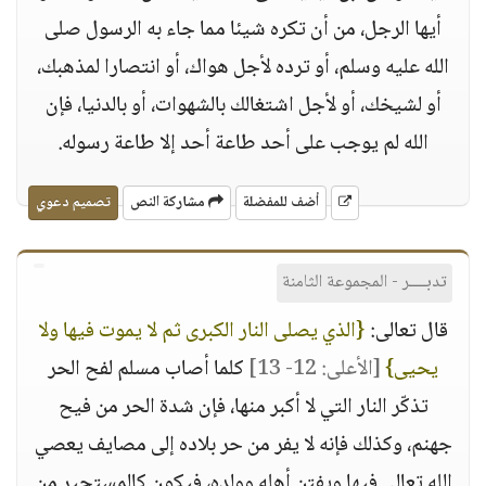
أيها الرجل، من أن تكره شيئا مما جاء به الرسول صلى
الله عليه وسلم، أو ترده لأجل هواك، أو انتصارا لمذهبك،
أو لشيخك، أو لأجل اشتغالك بالشهوات، أو بالدنيا، فإن
الله لم يوجب على أحد طاعة أحد إلا طاعة رسوله.
أضف للمفضلة
مشاركة النص
تصميم دعوي
تدبــــر - المجموعة الثامنة
قال تعالى:
{الذي يصلى النار الكبرى ثم لا يموت فيها ولا
يحيى}
[الأعلى: 12- 13]
كلما أصاب مسلم لفح الحر
تذكّر النار التي لا أكبر منها، فإن شدة الحر من فيح
جهنم، وكذلك فإنه لا يفر من حر بلاده إلى مصايف يعصي
الله تعالى فيها ويفتن أهله وولده، فيكون كالمستجير من