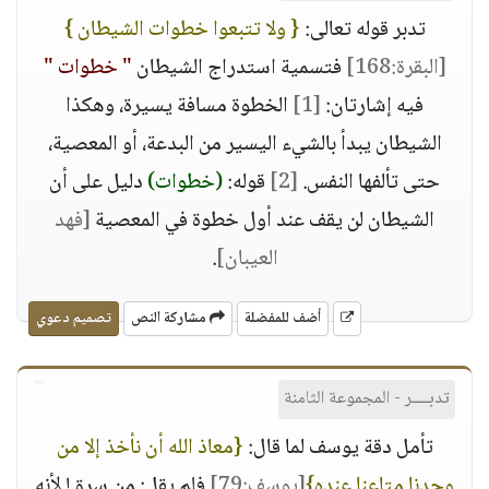
تدبر قوله تعالى:
{ ولا تتبعوا خطوات الشيطان }
[البقرة:168]
فتسمية استدراج الشيطان
" خطوات "
فيه إشارتان:
[1]
الخطوة مسافة يسيرة، وهكذا
الشيطان يبدأ بالشيء اليسير من البدعة، أو المعصية،
حتى تألفها النفس.
[2]
قوله:
(خطوات)
دليل على أن
الشيطان لن يقف عند أول خطوة في المعصية
[فهد
العيبان]
.
أضف للمفضلة
مشاركة النص
تصميم دعوي
تدبــــر - المجموعة الثامنة
تأمل دقة يوسف لما قال:
{معاذ الله أن نأخذ إلا من
وجدنا متاعنا عنده}
[يوسف:79]
فلم يقل: من سرق! لأنه