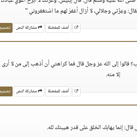
ى الله عليه وسلم قال: قال إبليسُ: وعَزّتك لا أبرح أُغوي عبادك 
 وعِزّتي وجلالي، لا أزال أغفرَ لهم ما اسْتغفروني "
أضف للمفضلة
مشاركة النص
تصميم
قالوا إلى الله عز وجل قال فما كراهتي أن أذهب إلى من لا أرى ا
إلا منه.
أضف للمفضلة
مشاركة النص
تصميم
ال: إنما يهابك الخلق على قدر هيبتك لله.