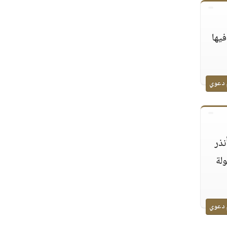
فيها
 دعوي
نذر
لة
 دعوي