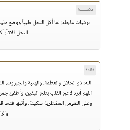
حكمــــــة
برقيات عاجلة: لما أكل النحل طيباً ووضع طيب
النحل ثلاثاً: 
فائدة
الله: ذو الجلال والعظمة، والهيبة والجبروت. ا
اللهم أبرد لاعج القلب بثلج اليقين، وأطفئ جمر 
وعلى النفوس المضطربة سكينة، وأثبها فتحا قري
والز