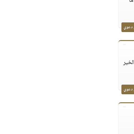
ما
 دعوي
لخير
 دعوي