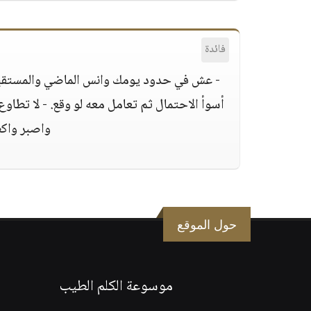
فائدة
- عش في حدود يومك وانس الماضي والمستقبل. 
أسوأ الاحتمال ثم تعامل معه لو وقع. - لا تطاوع
واصبر واكظ
حول الموقع
موسوعة الكلم الطيب