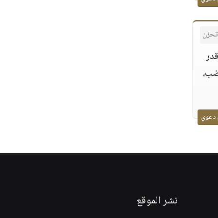
 تحزن
قدر
غضب،
 دعوي
نشر الموقع