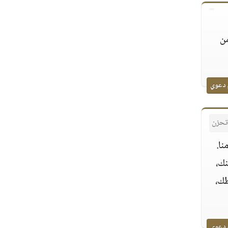
من
 دعوي
 تحزن
نا.
نك،
طك،
 دعوي