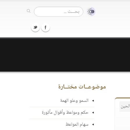
موضوعــات مختــارة
السمو وعلو الهمة
لحين
حكم ومواعظ وأقوال مأثورة
سهام المواعظ