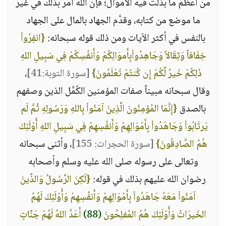
من أعظم ما بُذلت فيه الأموال؛ فإن الله أمر بذلك في غير
ما موضع من كتابه، وقدَّم الجهاد بالمال على الجهاد
بالنفس في أكثر الآيات ومن ذلك قوله سبحانه:
{انفِرُواْ
خِفَافاً وَثِقَالاً وَجَاهِدُواْبِأَموَالِكُمْ وَأَنفُسِكُمْ فِي سَبِيلِ اللهِ
ذَلِكُمْ خَيرٌ لَّكُمْ إِن كُنتُمْ تَعْلَمُونَ}
[سورة التوبة:41]
،
وقال سبحانه مبيناً صفات المؤمنين الكُمَّل الذين وصفهم
بالصدق
{إِنَّمَا المُؤمِنُونَ الَّذِينَ آمَنُواْ بِاللهِ وَرَسُولِهِ ثُمَّ لَم
يَرتَابُواْ وَجَاهَدُواْ بِأَمْوَالِهِمْ وَأَنفُسِهِمْ فِي سَبِيلِ اللهِ أُوْلَئِكَ
هُمُ الصَّادِقُونَ}
[سورة الحجرات: 155]
، وأثنى سبحانه
وتعالى على رسوله صلى الله عليه وسلم وأصحابه
رضوان الله عليهم بذلك في قوله:
{لَكِنَ الرَّسُولُ وَالذَّينَ
آمَنُواْ مَعَهُ جَاهَدُواْ بِأَمْوَالِهِمْ وَأَنفُسِهِمْ وَأُوْلَئِكَ لَهُمُ
الخَيرَاتُ وَأُوْلَئِكَ هُمُ المُفلِحُونَ
(88)
أَعَدَّ اللهُ لَهُمْ جَنَّاتٍ