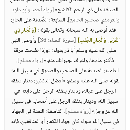
العداوة ويخفيها؛ فقد قال صلى الله عليه وسلم: «أفضل
الصدقة على ذي الرحم الكاشح»
[رواه أحمد وأبو داود
والترمذي صحيح الجامع]
. السابعة: الصَّدقة على الجار؛
فقد أوصى به الله سبحانه وتعالى بقوله:
{وَالْجَارِ ذِي
القُرْبَى وَالْجَارِ الجُنُبِ}
[سورة النساء: 36]
وأوصى النبي
صلى الله عليه وسلم أبا ذر بقوله: «وإذا طبخت مرقة
فأكثر ماءها، واغرف لجيرانك منها»
[رواه مسلم]
.
الثامنة: الصدقة على الصاحب والصديق في سبيل الله؛
لقوله صلى الله عليه وسلم: «أفضل الدنانير: دينار ينفقه
الرجل على عياله، ودينار ينفقه الرجل على دابته في
سبيل الله، ودينار ينفقه الرجل على أصحابه في سبيل
الله عز وجل»
[رواه مسلم]
. التاسعة: النفقة في الجهاد
في سبيل الله سواء كان جهادا للكفار أو المنافقين، فإنّه