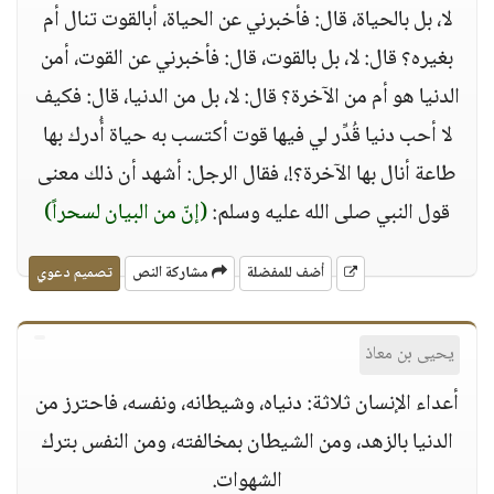
لا، بل بالحياة، قال: فأخبرني عن الحياة، أبالقوت تنال أم
بغيره؟ قال: لا، بل بالقوت، قال: فأخبرني عن القوت، أمن
الدنيا هو أم من الآخرة؟ قال: لا، بل من الدنيا، قال: فكيف
لا أحب دنيا قُدِّر لي فيها قوت أكتسب به حياة أُدرك بها
طاعة أنال بها الآخرة؟!، فقال الرجل: أشهد أن ذلك معنى
قول النبي صلى الله عليه وسلم:
(إنّ من البيان لسحراً)
أضف للمفضلة
مشاركة النص
تصميم دعوي
يحيى بن معاذ
أعداء الإنسان ثلاثة: دنياه، وشيطانه، ونفسه، فاحترز من
الدنيا بالزهد، ومن الشيطان بمخالفته، ومن النفس بترك
الشهوات.