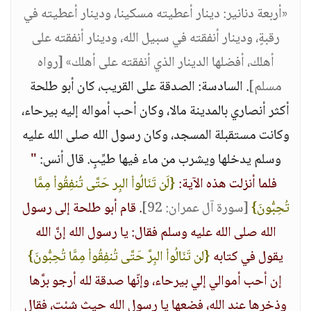
«أربعة دنانير: دينار أعطيته مسكينا، ودينار أعطيته في
رقبةٍ، ودينار أنفقته في سبيل الله، ودينار أنفقته على
أهلك، أفضلها الدينار الذي أنفقته على أهلك» [رواه
مسلم]
. السادسة: الصدقة على القريب، كان أبو طلحة
أكثر أنصاري بالمدينة مالا، وكان أحب أمواله إليه بيرحاء،
وكانت مستقبلة المسجد، وكان رسول الله صلى الله عليه
وسلم يدخلها ويشرب من ماء فيها طيِّبٍ. قال أنس:
"
فلما أنزلت هذه الآية:
{لَن تَنَالُواْ البِر حَتَّى تُنفِقُواْ مِمَّا
تُحِبُّونَ}
[سورة آل عمران: 92]
. قام أبو طلحة إلى رسول
الله صلى الله عليه وسلم فقال: يا رسول الله إنَّ الله
يقول في كتابه
{لن تَنَالُواْ البِرَّ حَتَّى تُنفِقُواْ مِمَّا تُحِبُّونَ}
إن أحب أموالي إلي بيرحاء، وإنّها صدقة لله أرجو برَّها
وذخرها عند الله، فضعها يا رسول الله حيث شئت، فقال