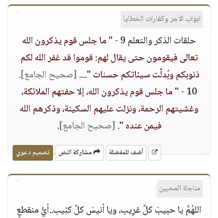
ابواب الاجر وكفارات الخطايا
حلقات الذكر والتعلم 9 -
" ما جلس قوم يذكرون الله
تعالى فيقومون حتى يقال لهم: قوموا قد غفر الله لكم
ذنوبكم وبُدلَّت سيئاتكم حسنات "
....
[صحيح الجامع]
.
10 -
" ما جلس قوم يذكرون الله، إلا حفتهم الملائكة،
وغشيتهم الرحمة، ونزلت عليهم السكينة، وذكرهم الله
فيمن عنده "
.
[صحيح الجامع]
.
أضف للمفضلة
مشاركة النص
تصميم دعوي
مناجاة المحبين
اللهُمَّ يا حبيبَ كلِّ غرِيب، ويا أنيسَ كلِّ كئِيب..أيُّ منقطعٍ