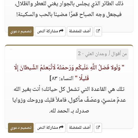
ذلك الطائر الذي يجلس بالجوار يغني للعطر والظلال،
فيجعل وجه الصباح قمرًا مضيئا بالحب والسكينة!
أضف للمفضلة
مشاركة النص
تصميم دعوي
من أقوال أ. وجدان العلي - 2
" وَلَولا فَضلُ اللَّهِ عَلَيكُم وَرَحمَتُهُ لَاتَّبَعتُمُ الشَّيطانَ إِلّا
قَليلًا "
النساء: ٨٣]
تلك هي القاعدة التي تشمل كل حياتك؛ أنت بغير الله
عدمٌ منسيٌّ، وعصْفٌ مأكول، فاملأ قلبك وروحك وزوايا
صدرك بـ الحمد لله.
أضف للمفضلة
مشاركة النص
تصميم دعوي