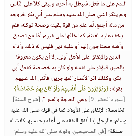
الندم على ما فعل، فيبطل به أجره، ويبقى كلاً على النّاس،
ولم ينكر النبي صلى الله عليه وسلم على أبي بكر خروجه
من ماله أجمع، لَّما علم من قوة يقينه وصحة توكله، فلم
يخف عليه الفتنة، كما خافها على غيره، أمّا من تصدق
وأهله محتاجون إليه أو عليه دين فليس له ذلك، وأداء
الدين والإنفاق على الأهل أولى، إلا أن يكون معروفا
بالصبر، فيؤثر على نفسه ولو كان به خصاصة كفعل أبي
بكر، وكذلك آثر الأنصار المهاجرين، فأثنى الله عليهم
بقوله:
{وَيُؤْثِرُونَ عَلَى أَنفُسِهِمْ وَلَوْ كَانَ بِهِمْ خَصَاصَةٌ}
[سورة الحشر: 9]
وهي الحاجة والفقر "
.
[شرح السنة]
.
الخامسة: الإنفاق على الأولاد كما في قوله صلى الله عليه
وسلم: «الرجل إذا أنفق النفقة على أهله يحتسبها كانت له
صدقة»
[في الصحيحين، وقوله صلى الله عليه وسلم: