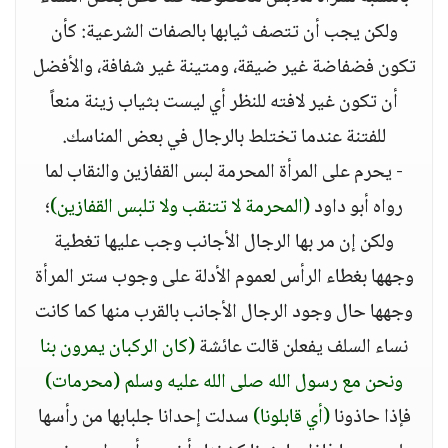
ولكن يجب أن تتصف ثيابها بالصفات الشرعية: كأن
تكون فضفاضة غير ضيقة، ومتينة غير شفافة، والأفضل
أن تكون غير لافته للنظر أي ليست بثياب زينة منعاً
للفتنة عندما تختلط بالرجال في بعض المناسك.
- يحرم على المرأة المحرمة لبس القفازين والنقاب لما
رواه أبو داود
(المحرمة لا تتنقب ولا تلبس القفازين)
؛
ولكن إن مر بها الرجال الأجانب وجب عليها تغطية
وجهها بغطاء الرأس لعموم الأدلة على وجوب ستر المرأة
وجهها حال وجود الرجال الأجانب بالقرب منها كما كانت
نساء السلف يفعلن قالت عائشة
(كان الركبان يمرون بنا
ونحن مع رسول الله صلى الله عليه وسلم (محرمات)
فإذا حاذونا
(أي قابلونا)
سدلت إحدانا جلبابها من رأسها