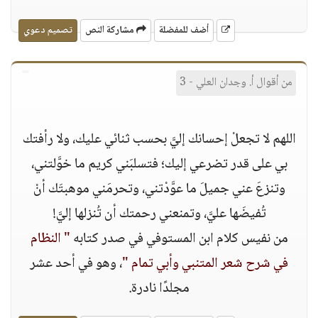
أضف للمفضلة
مشاركة النص
تصميم دعوي
من أقوال أ. وجدان العلي - 3
اللهم لا تجعلْ إحسانك إليَّ بحسب ثنائي عليك، ولا رأفتك
بي على قدر تضرعي إليك؛ فتسلبَني كريم ما خوَّلتني،
وتنزعَ عني جميلَ ما عوَّدْتني، وتحرمَني موهبتَك أنْ
تُفيضَها عليَّ، وتمنعني رحمتك أن تُنزلها إليَّ!
من نفيس كلام ابن المستوفي في صدر كتابه
" النظام
في شرح شعر المتنبي وأبي تمام "
، وهو في أحد عشر
مجلدًا نادرة.