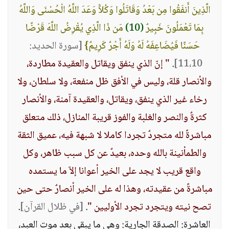
الَّذِينَ أَنفَقُوا مِن بَعْدُ وَقَاتَلُوا وَكُلاًّ وَعَدَ اللَّهُ الْحُسْنَى وَاللَّهُ
بِمَا تَعْمَلُونَ خَبِيرٌ
(10)
مَن ذَا الَّذِي يُقْرِضُ اللَّهَ قَرْضًا
حَسَنًا فَيُضَاعِفَهُ لَهُ وَلَهُ أَجْرٌ كَرِيمٌ}
[سورة الحديد:
11،10]
.
" إنّ الذي ينفق ويقاتل والعقيدة مطاردة،
والأنصار قلة، وليس في الأفق ظل منفعة، ولا سلطان، ولا
رخاء غير الذي ينفق، ويقاتل، والعقيدة آمنة، والأنصار
كثرةٌ والنصر والغلبة والفوز قريبة المنازل، ذلك متعلق
مباشرةً لله متجردٌ تجردا كاملا لا شبهة فيه، عميق الثقة
والطمأنينة بالله وحده، بعيدٌ عن كل سبب ظاهر، وكل
واقع قريب لا يجد على الخير أعوانا إلاّ ما يستمده
مباشرةً من عقيدته، وهذا له على الخير أنصارٌ حتى حين
تصح نيته ويتجرد تجرد الأوليين "
.
[في ظلال القرآن]
.
العاشرة: الصدقة الجارية: وهي ما يبقى بعد موت العبد،