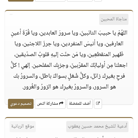
مناجاة المحبين
اللهُمّ يا حبيبَ التائبينَ، ويا سرورَ العابدين، ويا قُرّةَ أعينِ
العارفين، ويا أنيسَ المنفردين، ويا حِرزَ اللاجئين، ويا
ظَهير المنقطعِين، ويا مَن حنّت إليهِ قلوبُ الصدّيقين،
اجعلنا مِن أوليائِكَ المقرّبينَ، وحِزبِك المفلحين. إلهي ! كلُّ
فرحٍ بغيرِك زائل، وكلُّ شُغلٍ بسواكَ باطل، والسرورُ بك
هو السرور، والسرورُ بغيرِك هو الزورُ والغُرور.
أضف للمفضلة
مشاركة النص
تصميم دعوي
أدعية للشيخ محمد حسين يعقوب
موقع الربانية