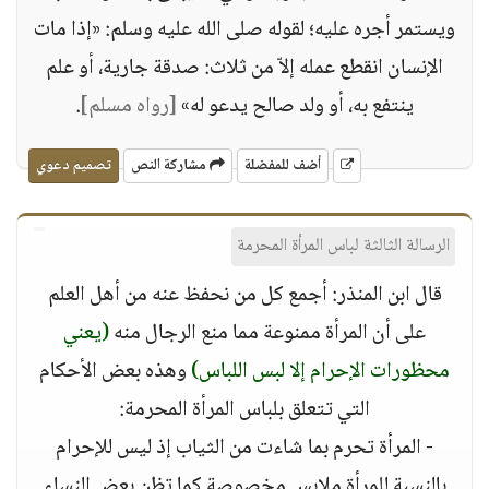
ويستمر أجره عليه؛ لقوله صلى الله عليه وسلم: «إذا مات
الإنسان انقطع عمله إلاّ من ثلاث: صدقة جارية، أو علم
ينتفع به، أو ولد صالح يدعو له»
[رواه مسلم]
.
أضف للمفضلة
مشاركة النص
تصميم دعوي
الرسالة الثالثة لباس المرأة المحرمة
قال ابن المنذر: أجمع كل من نحفظ عنه من أهل العلم
على أن المرأة ممنوعة مما منع الرجال منه
(يعني
محظورات الإحرام إلا لبس اللباس)
وهذه بعض الأحكام
التي تتعلق بلباس المرأة المحرمة:
- المرأة تحرم بما شاءت من الثياب إذ ليس للإحرام
بالنسبة للمرأة ملابس مخصوصة كما تظن بعض النساء