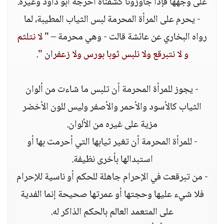
على وجهها فإذا جاوزونا كشفناه أخرجه أبو داود وغيره.
- يحرم على المرأة المحرمة لبس الثياب المطيبة، لما
رواه البخاري عن عائشة قالت - وهي محرمة –
" لا نتلثم
و لا نتبرقع ولا نلبس ثوبا بورس ولا زعفران "
.
- يجوز للمرأة المحرمة أن تلبس ما شاءت من ألوان
الثياب كالأسود والأحمر والأصفر وليس للون الأخضر
مزية على غيره من الألوان.
- للمرأة المحرمة أن تغير ثيابها التي أحرمت بها أو
استبدالها بأخرى نظيفة.
- من تبرقعت في الإحرام جاهلة للحكم أو ناسية للإحرام
فلا شيء عليها وحجتها أو عمرتها صحيحة إنما الفدية
على المتعمد العالم بالحكم الذاكر له.