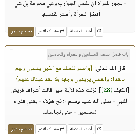
- يجوز للمرأة أن تلبس الجوارب وهي محرمة بل هي
أفضل للمرأة وأستر لقدميها.
أضف للمفضلة
مشاركة النص
تصميم دعوي
باب فضل ضعفة المسلمين والفقراء والخاملين
قال الله تعالى:
{واصبر نفسك مع الذين يدعون ربهم
بالغداة والعشي يريدون وجهه ولا تعد عيناك عنهم}
[الكهف
(28)
]. نزلت هذه الآية حين قالت أشراف قريش
للنبي - صلى الله عليه وسلم -: نح هؤلاء - يعني فقراء
المسلمين - حتى نجالسك.
أضف للمفضلة
مشاركة النص
تصميم دعوي