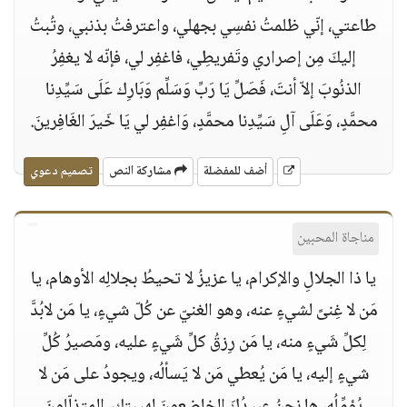
طاعتي، إنّي ظلمتُ نفسِي بجهلي، واعترفتُ بذنبي، وتُبتُ
إليكَ مِن إصراري وتَفريطِي، فاغفِر لي، فإنّه لا يغفِرُ
الذنُوبَ إلاّ أنتَ، فَصَلِّ يَا رَبِّ وَسَلِّم وَبَارِك عَلَى سَيِّدِنا
محمَّدٍ، وَعَلَى آلِ سَيِّدِنا محمَّدٍ، وَاغفِر لي يَا خَيرَ الغَافِرينَ.
أضف للمفضلة
مشاركة النص
تصميم دعوي
مناجاة المحبين
يا ذا الجلالِ والإكرام، يا عزيزُ لا تحيطُ بجلالِه الأوهام، يا
مَن لا غِنىً لشيءٍ عنه، وهو الغنيّ عن كُلّ شيءٍ، يا مَن لابُدَّ
لِكلِّ شَيءٍ منه، يا مَن رِزقُ كلِّ شَيءٍ عليه، ومَصيرُ كُلِّ
شيءٍ إليه، يا مَن يُعطي مَن لا يَسألُه، ويجودُ على مَن لا