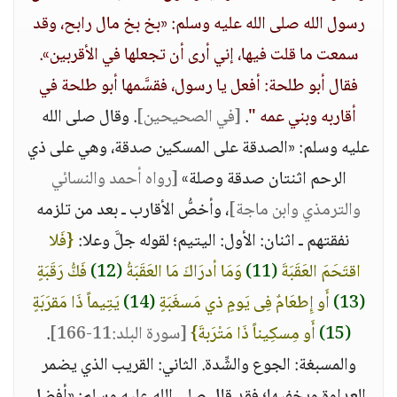
رسول الله صلى الله عليه وسلم: «بخ بخ مال رابح، وقد
سمعت ما قلت فيها، إني أرى أن تجعلها في الأقربين».
فقال أبو طلحة: أفعل يا رسول، فقسَّمها أبو طلحة في
أقاربه وبني عمه "
.
[في الصحيحين]
. وقال صلى الله
عليه وسلم: «الصدقة على المسكين صدقة، وهي على ذي
الرحم اثنتان صدقة وصلة»
[رواه أحمد والنسائي
والترمذي وابن ماجة]
، وأخصُّ الأقارب ـ بعد من تلزمه
نفقتهم ـ اثنان: الأول: اليتيم؛ لقوله جلَّ وعلا:
{فَلا
اقتَحَمَ العَقَبَةَ
(11)
وَمَا أدرَاكَ مَا العَقَبَةُ
(12)
فَكُّ رَقَبَةٍ
(13)
أَو إِطعَامٌ فِى يَومٍ ذي مَسغَبَةٍ
(14)
يَتِيماً ذَا مَقرَبَةٍ
(15)
أَو مِسكِيناً ذَا مَتْرَبةَ}
[سورة البلد:11-166]
.
والمسبغة: الجوع والشِّدة. الثاني: القريب الذي يضمر