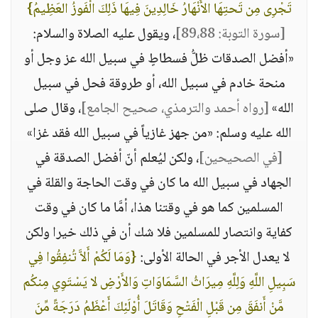
تَجْرِى مِن تَحتِهَا الأَنْهَارُ خَالِدِينَ فِيهَا ذَلِكَ الْفَوزُ العَظِيمُ}
[سورة التوبة: 89،88]
، ويقول عليه الصلاة والسلام:
«أفضل الصدقات ظلُّ فسطاطٍ في سبيل الله عز وجل أو
منحة خادم في سبيل الله، أو طروقة فحل في سبيل
الله»
[رواه أحمد والترمذي، صحيح الجامع]
، وقال صلى
الله عليه وسلم: «من جهز غازياً في سبيل الله فقد غزا»
[في الصحيحين]
، ولكن ليُعلم أنّ أفضل الصدقة في
الجهاد في سبيل الله ما كان في وقت الحاجة والقلة في
المسلمين كما هو في وقتنا هذا، أمَّا ما كان في وقت
كفاية وانتصار للمسلمين فلا شك أن في ذلك خيرا ولكن
لا يعدل الأجر في الحالة الأولى:
{وَمَا لَكُمْ أَلاَّ تُنفِقُوا فِي
سَبِيلِ اللَّهِ وَلِلَّهِ مِيرَاثُ السَّمَاوَاتِ وَالأَرْضِ لا يَسْتَوِي مِنكُم
مَّنْ أَنفَقَ مِن قَبْلِ الْفَتْحِ وَقَاتَلَ أُوْلَئِكَ أَعْظَمُ دَرَجَةً مِّنَ