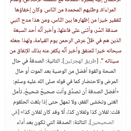
الإحسان إليه بمجرد الصدقة مع تضمنه الإخلاص، وعدم
المراءاة، وطلبهم المحمدة من النّاس. وكان إخفاؤها
للفقير خيرا من إظهارها بين النّاس، ومن هذا مدح النبي
صدقة السَّر، وأثنى على فاعلها، وأخبر أنَّه أحد السبعة
الذين هم في ظلِّ عرش الرحمن يوم القيامة، ولهذا جعله
سبحانه خيرا للمنفق وأخبر أنَّه يكفر عنه بذلك الإنفاق من
سيئاته "
.
[طريق الهجرتين]
. الثانية: الصدقةُ في حال
الصحة والقوة أفضل من الوصية بعد الموت أو حال
المرض والاحتضار كما في قوله صلى الله عليه وسلم:
«أفضل الصدقة أن تصدَّق وأنت صحيحٌ شحيحُ، تأمل
الغنى وتخشى الفقر، ولا تمهل حتى إذا بلغت الحلقوم
قلت: لفلان كذا ولفلان كذا، ألا وقد كان لفلان كذا»
[في
الصحيحين]
. الثالثة: الصدقة التي تكون بعد أداء