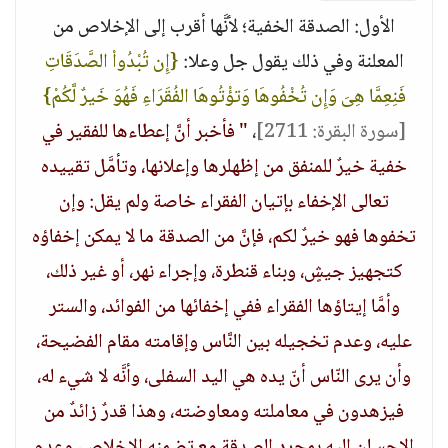
الأول: الصدقة الخفية؛ لأنَّها أقرب إلى الإخلاص من
المعلنة وفي ذلك يقول جل وعلا:
{إِن تُبْدُواْ الصَّدَقَاتِ
فَنِعِمَّا هِىَ وَإِن تُخْفُوهَا وَتؤْتُوهَا الفُقَرَاءِ فَهُوَ خَيرٌ لَّكُمْ}
[سورة البقرة: 2711]
،
" فأخبر أنَّ إعطاءها للفقير في
خفية خيرٌ للمنفق من إظهلرها وإعلانها، وتأمَّل تقييده
تعالى الإخفاء بإتيان الفقراء خاصة ولم يقل: وإن
تخفوها فهو خيرٌ لكم، فإنَّ من الصدقة ما لا يمكن إخفاؤه
كتجهيز جيشٍ، وبناء قنطرة، وإجراء نهر، أو غير ذلك،
وأمَّا إيتاؤها الفقراء ففي إخفائها من الفوائد، والستر
عليه، وعدم تخجيله بين النَّاس وإقامته مقام الفضيحة،
وأن يرى النّاس أنّ يده هي اليد السفلى، وأنَّه لا شيء له،
فيزهدون في معاملته ومعاوضته، وهذا قدرٌ زائدٌ من