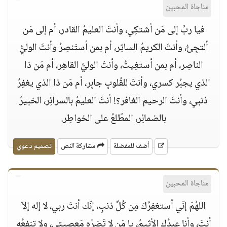
مناجاة المحبين
فيا ربِّ إلى مَن أشتكِي، وأنتَ العليمُ القادر، أم إلى مَن
ألتجِئُ، وأنتَ الكريمُ الساتِر، أم بمن أستَنصِرُ وأنتَ الوليُّ
الناصِر، أم بمن أستغِيثُ، وأنتَ الوليُّ القاهِر، أم مَن ذا
الذي يجبُر كسري، وأنتَ للقُلوبِ جابِر، أم مَن ذا الذي يغفِرُ
ذنبي، وأنتَ الرحيم الغافر؟! أنتَ العليمُ بالسرائِر، الخبيرُ
بالضمائِر، المطّلعُ على الخواطِر.
أضف للمفضلة
مشاركة النص
تصميم دعوي
مناجاة المحبين
اللهُمّ إنّي أستغفِرُكَ مِن كُلِّ ذنبٍ، إنّك أنتَ ربي، لا إله إلاّ
أنتَ، وأنا عبدُك الأثيمُ، يا مَن لا تَضرّه مَعصيتي، ولا تنفعُه