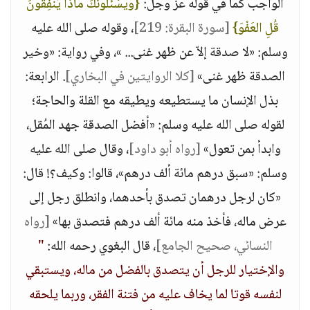
الواجب كما في قوله عز وجل:
{وَيَسْئَلُونَكَ مَاذَا يُنفِقُونَ
قُلِ العَفْوَ}
[سورة البقرة: 219]
، وقوله صلى الله عليه
وسلم: «لا صدقة إلاّ عن ظهر غنى... »، وفي رواية: «وخير
الصدقة ظهر غنى»
[كلا الروايتين في البخاري]
. الرابعة:
بذل الإنسان ما يستطيعه ويطيقه مع القلة والحاجة؛
لقوله صلى الله عليه وسلم: «أفضل الصدقة جهد المُقل،
وابدأ بمن تعول»
[رواه أبو داود]
، وقال صلى الله عليه
وسلم: «سبق درهم مائة ألف درهم»، قالوا: وكيف؟! قال:
«كان لرجل درهمان تصدق بأحدهما، وانطلق رجل إلى
عرض ماله، فأخذ منه مائة ألف درهم فتصدق بها»
[رواه
النسائي، صحيح الجامع]
، قال البغوي رحمه الله:
"
والإختيار للرجل أن يتصدق بالفضل من ماله، ويستبقي
لنفسه قوتا لما يخاف عليه من فتنة الفقر، وربما يلحقه