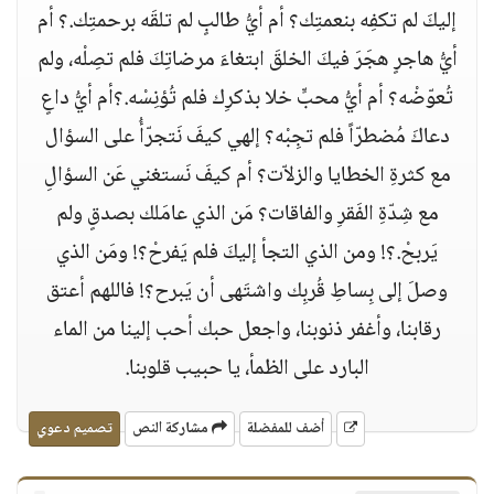
إليكَ لم تكفِه بنعمتِك؟ أم أيُّ طالبٍ لم تلقَه برحمتِك.؟ أم
أيُّ هاجرٍ هجَرَ فيكَ الخلقَ ابتغاءَ مرضاتِكَ فلم تصِلْه، ولم
تُعوّضْه؟ أم أيُّ محبٍّ خلا بذكرِك فلم تُؤنِسْه.؟أم أيُّ داعٍ
دعاكَ مُضطرّاً فلم تجِبْه؟ إلهي كيفَ نَتجرّأُ على السؤال
مع كثرةِ الخطايا والزلاّت؟ أم كيفَ نَستغني عَن السؤالِ
مع شِدّةِ الفَقرِ والفاقات؟ مَن الذي عامَلك بصدقٍ ولم
يَربحْ.؟! ومن الذي التجأ إليكَ فلم يَفرحْ؟! ومَن الذي
وصلَ إلى بِساطِ قُربِك واشتَهى أن يَبرح؟! فاللهم أعتق
رقابنا، وأغفر ذنوبنا، واجعل حبك أحب إلينا من الماء
البارد على الظمأ، يا حبيب قلوبنا.
أضف للمفضلة
مشاركة النص
تصميم دعوي