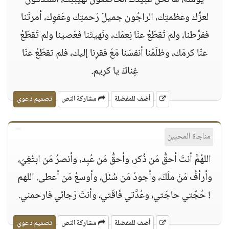
يُؤمِّلُه، ها نحنُ عبيدُكَ الخاضعونَ لهيبتِك، المتذلّلونَ
لعزِّك وعظمتِك، الراجُون جميلَ رَحمتِك وعَفوِك، أمرتَنا
ففرَّطنا، ولم تَقطَعْ عنّا نِعمَك، ونَهيتَنا فعَصينا ولم تَقطَعْ
عنّا كرمَك، وظلَمْنا أنفسَنا مَعَ فقرِنا إليك، فلم تقطَعْ عنّا
غِناكَ يا كريم.
أضف للمفضلة
مشاركة النص
تصميم دعوي
مناجاة المحبين
اللهُمَّ أنتَ أحقُّ مَن ذُكر، وأحقُّ مَن عُبِد، وأنصرُ مَن ابتُغِيَ،
وأرأفُ مَنْ ملَكَ، وأجودُ مَن سُئل، وأوسعُ مَن أعطى. اللهم
! حُجّتي حاجَتي، وعُدَّتي فَاقَتي، وأنتَ رَجائي فارحمني.
أضف للمفضلة
مشاركة النص
تصميم دعوي