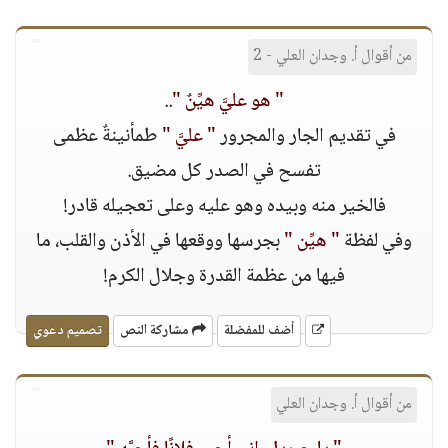
من أقوال أ. وجدان العلي - 2
" هو عليَّ هيِّنٌ "
..
في تقديم الجار والمجرور
" عليَّ "
طمأنينةٌ عظمى
تفسح في الصدر كل مضيق.
فالخير منه وبيده وهو عليه وعلى تعجيله قادر!
وفي لفظة
" هيِّن "
بجرسها ووقعها في الأذن والقلب، ما
فيها من عظمة القدرة وجلال الكرم!
أضف للمفضلة
مشاركة النص
تصميم دعوي
من أقوال أ. وجدان العلي