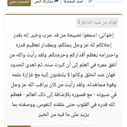
أضف للمفضلة
مشاركة النص
تصميم دعوي
فوائد من صيد الخاطر 2
إخواني: اسمعوا نصيحة من قد جرب وخبر. إنه بقدر
إجلالكم لله عز وجل يجلكم، وبمقدار تعظيم قدره
واحترامه يعظم أقداركم وحرمتكم. ولقد رأيت والله من
أنفق عمره في العلم إلى أن كبرت سنه، ثم تعدى الحدود
فهان عند الخلق. وكانوا لا يلتفتون إليه مع غزارة علمه
وقوة مجاهدته. ولقد رأيت من كان يراقب الله عز وجل
في صبوته - مع قصوره بالإضافة إلى ذلك العالم - فعظم
الله قدره في القلوب حتى علقته النفوس، ووصفته بما
يزيد على ما فيه من الخير