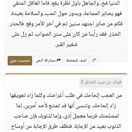
الدنيا فخ، والجاهل بأول نظرة يقع، فأما العاقل المتقي
فهو يصابر المجاعة، ويدور حول الحب، والسلامة بعيدة.
فكم من صابر اجتهد سنين ثم في آخر الأمر وقع. فالحذر
الحذر. فقد رأينا من كان على سنن الصواب، ثم زل على
شفير القبر.
أضف للمفضلة
مشاركة النص
تصميم دعوي
فوائد من صيد الخاطر 2
من العجب إلحاحك في طلب أغراضك وكلما زاد تعويقها
زاد إلحاحك. وتنسى أنها قد تمتنع لأحد أمرين، إما
لمصلحتك فربما معجل أذى، وإما لذنوبك فإن صاحب
الذنوب بعيد من الإجابة. فنظف طرق الإجابة من أوساخ