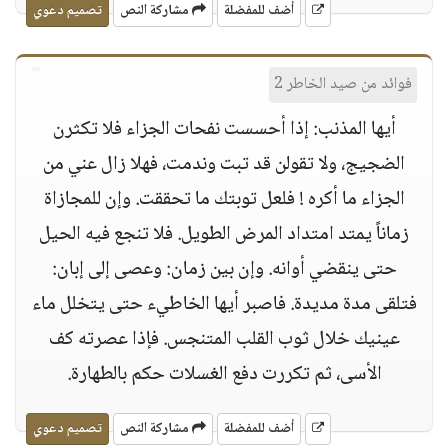
أضف للمفضلة
مشاركة النص
تصميم دعوي
فوائد من صيد الخاطر 2
أيها المذنب: إذا أحسست نفحات الجزاء فلا تكثرن
الضجيج، ولا تقولن قد تبت وندمت، فهلا زال عني من
الجزاء ما أكره ! فلعل توبتك ما تحققت. وإن للمجازاة
زماناً يمتد امتداد المرض الطويل. فلا تنجع فيه الحيل
حتى ينقضي أوانه. وإن بين زمان: وعصى إلى إبان:
فتلقى مدة مديدة. فاصبر أيها الخاطيء حتى يتخلل ماء
عينيك خلال ثوب القلب المتنجس. فإذا عصرته كف
الأسى، ثم تكررت دفع الغسلات حكم بالطهارة.
أضف للمفضلة
مشاركة النص
تصميم دعوي