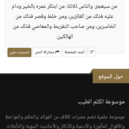
من سيعجز. والناس ثلاثة: من ابتكر عمره بالخير ودام
عليه فذلك من الفائزين، ومن خلط وقصر فذلك من
الخاسرين، ومن صاحب التفريط والمعاصي فذلك من
الهالكين.
أضف للمفضلة
مشاركة النص
تصميم دعوي
حول الموقع
موسوعة الكلم الطيب
موسوعة علمية تضم عشرات الآلاف من الفوائد والحكم والمواعظ
والأقوال المأثورة والأدعية والأذكار والأحاديث النبوية والتأملات