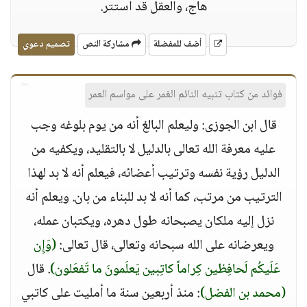
هاج، والعقل قد استتر.
أضف للمفضلة
مشاركة النص
تصميم دعوي
فوائد من كتاب تنبيه النائم الغمر على مواسم العمر
قال ابن الجوزى: وليعلم البالغ أنه من يوم بلوغه وجب
عليه معرفة الله تعالى بالدليل لا بالتقليد، ويكفيه من
الدليل رؤية نفسه وترتيب أعضائه، فيعلم أنه لا بد لهذا
الترتيب من مرتب، كما أنه لا بد للبناء من بان. ويعلم أنه
نزل إليه ملكان يصبحانه طول دهره، ويكتبان عمله،
ويعرضانه على الله سبحانه وتعالى، قال تعالى:
(وَإِن
عَلَيكُم لَحافِظين كِراماً كاتِبين يَعلَمونَ ما تَفعَلون)
. قال
(محمد بن الفضل)
: منذ أربعين سنة ما أمليت على كاتبي