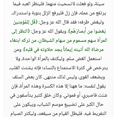
سيئة، ولو فعلت لاتسحيت منهما. فلينظر العبد فيما
يرتفع من عمله، فإن زل فليرفع الزلل بتوبة واستدراك.
وليغض طرفه؛ فقد قال الله عز وجل:
(قُل لِلمُؤمِنينَ
يَغضوا مِن أَبصارَهُم)
. ويقول الله عز وجل:
(النظر إلى
المرأة سهم مسموم من سهام الشيطان، من تركه ابتغاء
مرضاة الله آتيته إيماناً يجد حلاوته في قلبه)
. ومن
استعمل الغض سلم. وليكتف بالمرأة الواحدة، ولا
يترخص في كثرة الاستمتاع بالنساء؛ فإنه يشتت القلب،
ويضعف القوى، وليس لذلك منتهى. كان بعض السلف
يقول لنفسه: ما ههنا إلا هذه الكسرة وهذه المرأة، فإن
شئت فاصبري، أو فموتي. وكان خلق كثير يتأسفون في
حال الكبر على تضييع موسم الشباب، ويبكون على
التفريط فيه. فليطل القيام من سيقعد، وليكثر الصيام