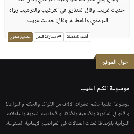
وَجَلَّ، وفِي سَتْرِ اللّه حَيّاً وَمَيِّتاً‏ الترمذي وقال‏:‏ هذا
حديث غريب‏.‏ وقال المنذري في الترغيب والترهيب رواه
الترمذي، واللفظ له، وقال‏:‏ حديث غريب‏.‏
أضف للمفضلة
مشاركة النص
تصميم دعوي
حول الموقع
موسوعة الكلم الطيب
موسوعة علمية تضم عشرات الآلاف من الفوائد والحكم والمواعظ
والأقوال المأثورة والأدعية والأذكار والأحاديث النبوية والتأملات
القرآنية بالإضافة لمئات المقالات في المواضيع الإيمانية المتنوعة.