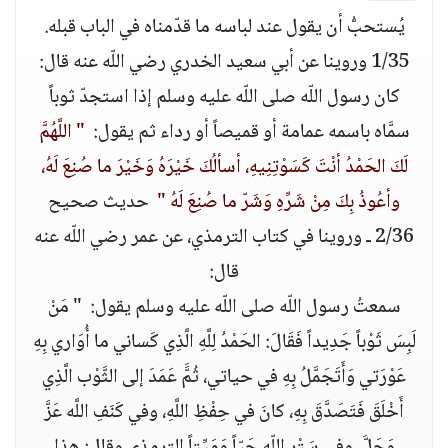
يُستحبُّ أن يقول عند لباسه ما قدّمناه في الباب قبله‏.‏
1/35 وروينا عن أبي سعيد الخدري رضي اللّه عنه قال‏:‏
كان رسول اللّه صلى اللّه عليه وسلم إذا استجدّ ثوباً
سمَّاه باسمه عمامة أو قميصاً أو رداء ثم يقول‏:‏ ‏
" ‏اللَّهُمَّ
لَكَ الحَمْدُ أنْتَ كَسَوْتِنِيهِ، أسألُكَ خَيْرَهُ وَخَيْرَ ما صُنِعَ لَهُ،
وأعُوذُ بِكَ مِنْ شَرِّهِ وَشَرّ ما صُنِعَ لَهُ‏ "
‏ حديث صحيح
2/36 ـ وروينا في كتاب الترمذي، عن عمر رضي اللّه عنه
قال‏:‏
سمعتُ رسول اللّه صلى اللّه عليه وسلم يقول‏:‏ ‏ " ‏مَنْ
لَبِسَ ثَوْباً جَدِيداً فَقَالَ‏:‏ الحَمْدُ لِلَّهِ الَّذِي كَساني ما أُوَاري بِهِ
عَوْرَتي وَأَتَجَمَّلُ بِهِ في حياتي، ثُمََّ عَمَدَ إلى الثَّوْب الَّذِي
أَخْلَقَ فَتَصَدَّقَ بِهِ، كانَ في حِفْظِ اللَّهِ، وفي كَنَفِ اللَّه عَزَّ