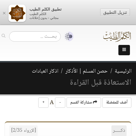
تطبيق الكلم الطيب
تنزيل التطبيق
×
الكلم الطيب
مجاني - بدون إعلانات
الرئيسية
حصن المسلم | الأذكار
اذكار العبادات
الاستعاذة قبل القراءة
A
أضف للمفضلة
مشاركة القسم
-
+
ذكـــــر
[الإرواء 2/35]