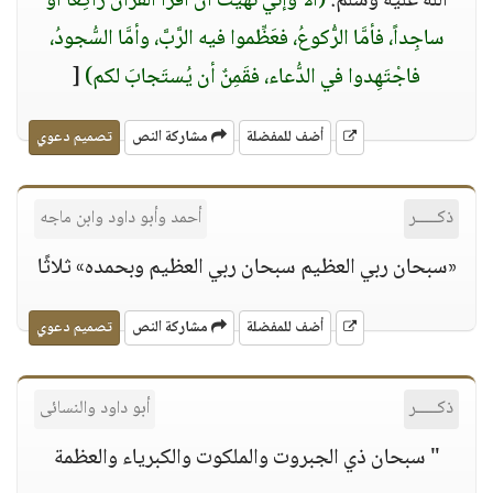
الله عليه وسلم:
(ألا وإنِّي نُهيتُ أن أقْرَأ القُرآنَ راكِعاً أو
ساجِداً، فأمَّا الرُّكوعُ، فعَظِّموا فيه الرَّبَّ، وأمَّا السُّجودُ،
فاجْتَهِدوا في الدُّعاء، فقَمِنٌ أن يُستَجابَ لكم)
[
أضف للمفضلة
مشاركة النص
تصميم دعوي
ذكـــــر
أحمد وأبو داود وابن ماجه
«سبحان ربي العظيم سبحان ربي العظيم وبحمده» ثلاثًا
أضف للمفضلة
مشاركة النص
تصميم دعوي
ذكـــــر
أبو داود والنسائى
" سبحان ذي الجبروت والملكوت والكبرياء والعظمة