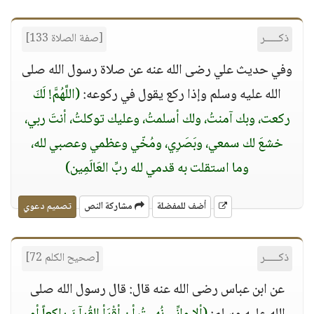
ذكـــــر
[صفة الصلاة 133]
وفي حديث علي رضى الله عنه عن صلاة رسول الله صلى
الله عليه وسلم وإذا ركع يقول في ركوعه:
(اللَّهُمَّ! لَكَ
ركعت، وبك آمنتُ، ولك أسلمتُ، وعليك توكلتُ، أنتَ ربي،
خشعَ لك سمعي، وبَصَرِي، ومُخّي وعظمي وعصبي لله،
وما استقلت به قدمي لله ربِّ العَالَمِين)
أضف للمفضلة
مشاركة النص
تصميم دعوي
ذكـــــر
[صحيح الكلم 72]
عن ابن عباس رضى الله عنه قال: قال رسول الله صلى