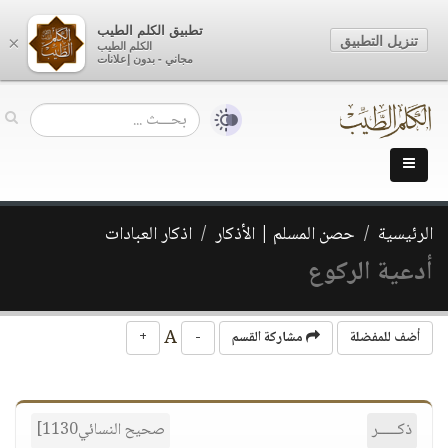
تطبيق الكلم الطيب
تنزيل التطبيق
×
الكلم الطيب
مجاني - بدون إعلانات
الرئيسية
حصن المسلم | الأذكار
اذكار العبادات
أدعية الركوع
A
أضف للمفضلة
مشاركة القسم
-
+
ذكـــــر
صحيح النسائي1130]