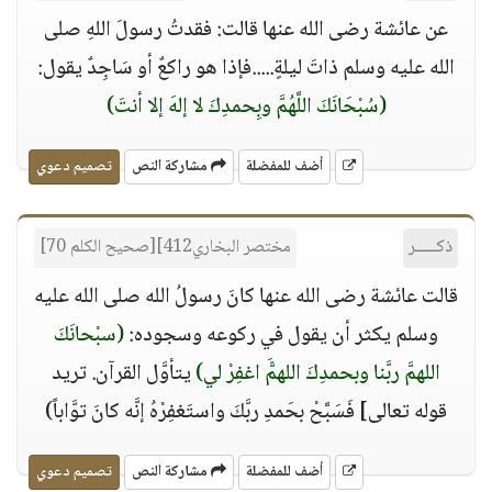
عن عائشة رضى الله عنها قالت: فقدتُ رسولَ اللهِ صلى
الله عليه وسلم ذاتَ ليلةٍ.....فإذا هو راكعٌ أو سَاجِدٌ يقول:
(سُبْحَانَكَ اللَّهُمَّ وبِحمدِكَ لا إلهَ إلا أنتَ)
أضف للمفضلة
مشاركة النص
تصميم دعوي
ذكـــــر
مختصر البخاري412][صحيح الكلم 70]
قالت عائشة رضى الله عنها كانَ رسولُ الله صلى الله عليه
وسلم يكثر أن يقول في ركوعه وسجوده:
(سبْحانَكَ
اللهمَّ ربَّنا وبحمدِكَ اللهمًَّ اغفِرْ لي)
يتأوَّل القرآن. تريد
قوله تعالى] فَسَبَّحْ بحَمدِ ربَّكَ واستَغفِرْهُ إنَّه كانَ توَّاباً)
أضف للمفضلة
مشاركة النص
تصميم دعوي