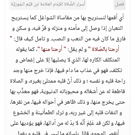
فصل
أسرار الصَّلاة للإمَام العلامَة ابن قيِّم الجَوزيَّة
أي أقمها لنستريح بها من مقاساة الشواغل كما يستريح
التعبان إذا وصل إلى مأمنه و منزله و قرَّ فيه، و سكن و
فارق ما كان فيه من التعب و النصب. و تامل كيف قال:
"
أرحنا بالصّلاة "
و لم يقل:
" أرحنا منها "
، كما يقوله
المتكلف الكاره لها، الذي لا يصليها إلا على إغماض و
تكلف، فهو في عذاب ما دام فيها، فإذا خرج منها وجد
راحة قلبه و نفسه ؛ و ذلك أنَّ قلبه ممتلئ بغيره، و الصلاة
قاطعة له عن أشغاله و محبوباته الدنيوية، فهو معذَّب بها
حتى يخرج منها، و ذلك ظاهر في أحواله فيها، من نقرها،
و التفات قلبه إلى غير ربه، و ترك الطمأنينة و الخشوع
فيها، و لكن قد عَلِمَ أنَّه لا بدّ له من أدائها، فهو يؤديها على
أنقص الوجوه، قائل بلسانه ما ليس في قلبه و يقول