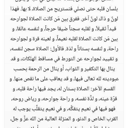
بلسان قلبه حتى نصلي فنستريح من الصلاة، لا بها. فهذا
لونٌ و ذاك لونٌ آخر. ففرق بين مَن كانت الصلاة لجوارحه
قيداً ثقيلاً، و لقلبه سجناً ضيقا حرجاً، و لنفسه عائقا، و
بين مَن كانت الصلاة لقلبه نعيماً، و لعينه قرة و لجوارحه
راحة، و لنفسه بستاناً و لذة. فالأول: الصلاة سجن لنفسه،
و تقييد لجوارحه عن التورط في مساقط الهلكات، و قد
ينال بها التكفير و الثواب، أو ينال من الرحمة بحسب
عبوديته لله تعالى فيها، و قد يعاقب على ما نقص منها. و
القسم الآخر: الصلاة بستان له، يجد فيها راحة قلبه، و
قرّة عينه، و لذَّة نفسه، و راحة جوارحه، و رياض روحه،
فهو فيها في نعيم يتفكَّه، و في نعيم يتقلَّب يوجب له
القرب الخاص و الدنو، و المنزلة العالية من الله عزَّ و جل،