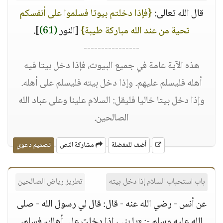
قال الله تعالى:
{فإذا دخلتم بيوتا فسلموا على أنفسكم
تحية من عند الله مباركة طيبة}
[النور
(61)
].
----------------
هذه الآية عامة في جميع البيوت، فإذا دخل بيتا فيه
أهله فليسلم عليهم. وإذا دخل بيته فليسلم على أهله.
وإذا دخل بيتا خاليا فليقل: السلام علينا وعلى عباد الله
الصالحين.
أضف للمفضلة
مشاركة النص
تصميم دعوي
باب استحباب السلام إذا دخل بيته
تطريز رياض الصالحين
عن أنس - رضي الله عنه - قال: قال لي رسول الله - صلى
الله عليه وسلم -: «يا بني، إذا دخلت على أهلك، فسلم،