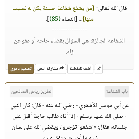
قال الله تعالى:
{من يشفع شفاعة حسنة يكن له نصيب
منها}
... [النساء
(85)
].
----------------
الشفاعة الجائزة: هي السؤال بقضاء حاجة أو عفو عن
زلة.
أضف للمفضلة
مشاركة النص
تصميم دعوي
باب الشفاعة
تطريز رياض الصالحين
عن أبي موسى الأشعري - رضي الله عنه - قال: كان النبي
- صلى الله عليه وسلم - إذا أتاه طالب حاجة أقبل على
جلسائه، فقال: «اشفعوا تؤجروا، ويقضي الله على لسان
نبيه ما أحب». متفق عليه.