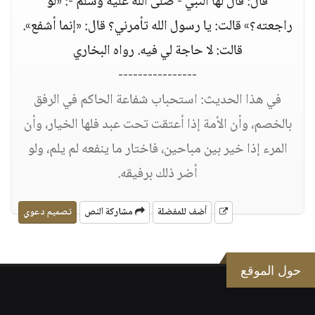
قال: قال لها النبي - صلى الله عليه وسلم -: «لو
راجعته؟» قالت: يا رسول الله تأمرني؟ قال: «إنما أشفع».
قالت: لا حاجة لي فيه. رواه البخاري
----------------
في هذا الحديث: استحباب شفاعة الحاكم في الرفق
بالخصم، وأن الأمة إذا أعتقت تحت عبد فلها الخيار، وأن
المرء إذا خير بين مباحين، فاختار ما ينفعه لم يلم، ولو
أضر ذلك برفيقه.
أضف للمفضلة
مشاركة النص
تصميم دعوي
حول الموقع