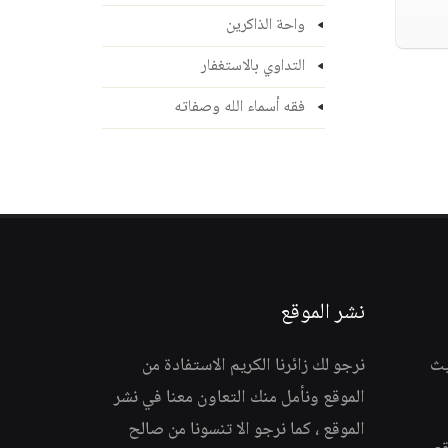
واحة الذاكرين
التداوي بالاستغفار
فقه أسماء الله وصفاته
نشر الموقع
يث
نرجو لك زائرنا الكريم الاستفادة من
الموقع ونأمل منك التعاون معنا في نشر
الموقع ، كما نرجو الا تنسونا من صالح