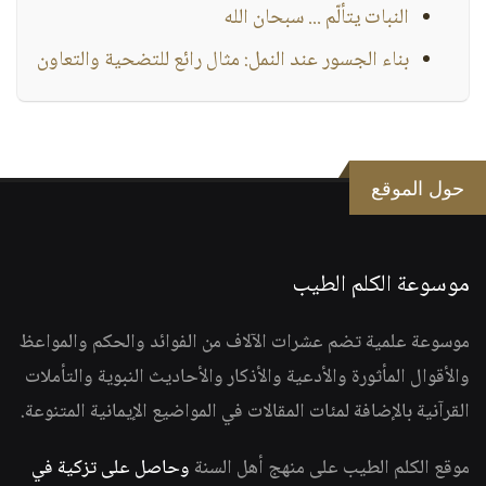
النبات يتألّم ... سبحان الله
بناء الجسور عند النمل: مثال رائع للتضحية والتعاون
حول الموقع
موسوعة الكلم الطيب
موسوعة علمية تضم عشرات الآلاف من الفوائد والحكم والمواعظ
والأقوال المأثورة والأدعية والأذكار والأحاديث النبوية والتأملات
القرآنية بالإضافة لمئات المقالات في المواضيع الإيمانية المتنوعة.
موقع الكلم الطيب على منهج أهل السنة
وحاصل على تزكية في