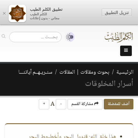
تطبيق الكلم الطيب
تنزيل التطبيق
×
الكلم الطيب
مجاني - بدون إعلانات
الرئيسية
بحوث ومقالات | المقالات
سنـريـهــم آياتنـــا
أسرار المخلوقات
A
أضف للمفضلة
مشاركة القسم
-
+
هذا خلق الله: قنديل البحر وأخطبوط البحر