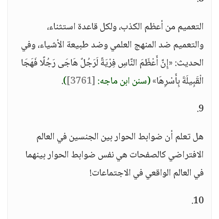
التعميم من أعظم الكذب، ولكل قاعدة استثناء،
والتعميم ضد المنهج العلمي وضد طبيعة الأشياء، وفي
الحديث: «إِنَّ أَعْظَمَ النَّاسِ فِرْيَةً لَرَجُلٌ هَاجَى رَجُلًا فَهَجَا
الْقَبِيلَةَ بِأَسْرِهَا»
(سنن ابن ماجه:
[3761]
)
.
9.
هل تعلم أن ضوابط الحوار بين الجنسين في العالم
الافتراضي كالصفحات هي نفس ضوابط الحوار بينهما
في العالم الواقعي في الاجتماعات!
10.