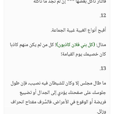
فالنّارُ تأكُلُ بَعضَها *** إنْ لم تجدْ ما تأكله
12.
أقبح أنواع الغيبة غيبة الجماعة.
مثال:
(كل بني فلان كاذبون)
! كل من لم يكن منهم كاذبا
كان خصيمك يوم القيامة!
13.
ما طال مجلس إلا وكان للشيطان فيه نصيب، فإن طول
جلوسك على صفحتك يؤدي إلى الجدال أو تضييع
فريضة أو الوقوع في الأعراض، فالسَّرف مفتاح انحراف
وزلل.