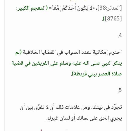
[المدثر:38]
، «لَا يَكُونُ أَحَدُكُمْ إِمَّعَةً»
(المعجم الكبير:
.
)
[8765]
4.
احترم إمكانية تعدد الصواب في القضايا الخلافية
(لم
ينكر النبي صلى الله عليه وسلم على الفريقين في قضية
صلاة العصر ببني قريظة)
.
5.
تجرَّد في نيتك، ومن علامات ذلك أن لا تفرِّق بين أن
يجري الحق على لسانك أو لسان غيرك.