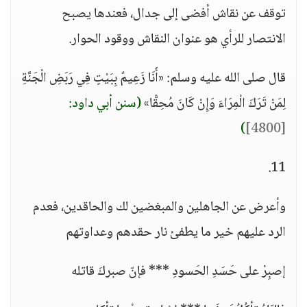
توقف عن نقاش أفضى إلى جدال، فعندها يصبح
الانتصار للرأي هو عنوان النقاش ووقود الحوار.
قال صلى الله عليه وسلم: «أَنَا زَعِيمٌ بِبَيْتٍ فِي رَبَضِ الْجَنَّةِ
لِمَنْ تَرَكَ الْمِرَاءَ وَإِنْ كَانَ مُحِقًّا»
(سنن أبي داود:
)
[4800]
11.
وأعرض عن الجاهلين والمبغضين لك والحاقدين، فعدم
الرد عليهم خير ما يطفئ نار حقدهم وعداوتهم
إصبِرْ على حَسَدِ الحَسودِ *** فإنّ صبركَ قاتله