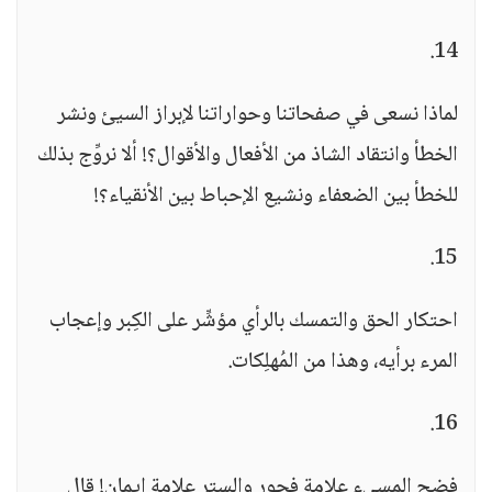
14.
لماذا نسعى في صفحاتنا وحواراتنا لإبراز السيئ ونشر
الخطأ وانتقاد الشاذ من الأفعال والأقوال؟! ألا نروِّج بذلك
للخطأ بين الضعفاء ونشيع الإحباط بين الأنقياء؟!
15.
احتكار الحق والتمسك بالرأي مؤشِّر على الكِبر وإعجاب
المرء برأيه، وهذا من المُهلِكات.
16.
فضح المسيء علامة فجور والستر علامة إيمان! قال