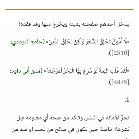
يدخل أحدهم صفحته بدينه ويخرج منها وقد فقده!
«لَا أَقُولُ تَحْلِقُ الشَّعَرَ وَلَكِنْ تَحْلِقُ الدِّينَ»
(جامع الترمذي:
.
)
[2510]
«لَقَدْ قُلْتِ كَلِمَةً لَوْ مُزِجَ بِهَا الْبَحْرُ لَمَزَجَتْهُ»
(سنن أبي داود:
.
)
[4875]
1.
تحرَّ الأمانة في النشر، وتأكد من صحة أي معلومة قبل
نشرها؛ خاصة حين تكون في صالح من تحب أو ضد من