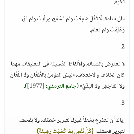
تكره.
قال قتادة: لَا تَقُلْ سَمِعْتُ ولم تَسْمَع، ورأيتُ ولم تَرَ،
وَعَلِمْتُ ولم تعلم.
2.
لا تعترض بالشتائم والألفاظ المُسيئة فى التعليقات مهما
كان الخلاف والاختلاف، «ليسَ المؤمنُ بالطَّعَّانِ ولا اللَّعَّانِ
ولا الفاحِشِ ولا البذَيُّ»
(جامع الترمذي:
[1977]
)
.
3.
إياك أن تتذرع بخطأ غيرك لتبرير خطئك، ولا بفحشه
لتبرير فحشك،
{كُلُّ نَفْسٍ بِمَا كَسَبَتْ رَهِينَةٌ}