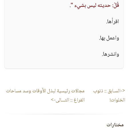
قُلْ: حديثه ليس بشيء "
.
اقرأها.
واعمل بها.
وانشرها.
<-السـابق ::
ذنوب
مجالات رئيسية لبذل الأوقات وسد مساحات
الخلوات!
الفراغ
:: التـــالى->
مختارات