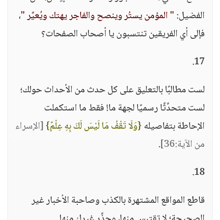
الفضيل:
" المؤمن يستُر وينصح والفاجر يهتك ويُعيِّر "
،
فإلى أي الفريقين تنتسبون يا أصحاب الصفحات؟
17.
لست مطالبًا بالتعليق على كل حدث من الأحداث حولك؛
لست متحدِّثًا رسميًا لجهة ما! فقط ما استكملت
الإحاطة بتفاصيله
{وَلَا تَقْفُ مَا لَيْسَ لَكَ بِهِ عِلْمٌ}
[الإسراء
من الآية:36]
.
18.
قاطع المواقع المشتهرة بالكذب وصاحبة الأخبار غير
الصحيحة؛ لا تقتبس منها، وحذِّر غيرك منها.