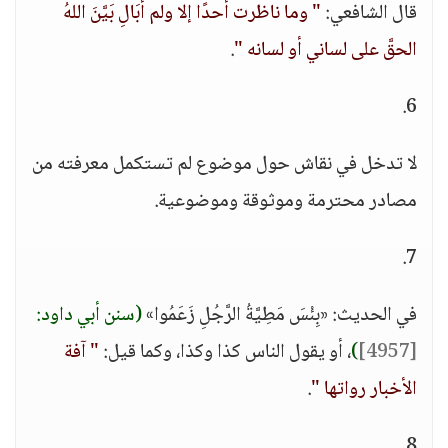
قال الشافعي:
" وما ناظرت أحدًا إلا ولم أُبَالِ بَيَّنَ اللهُ
الحقَّ على لساني أو لسانه "
.
6.
لا تدخل في نقاش حول موضوع لم تستكمل معرفته من
مصادر محترمة وموثوقة وموضوعية.
7.
في الحديث: «بِئْسَ مَطِيَّةُ الرَّجُلِ زَعَمُوا»
(سنن أبي داود:
[4957]
)
، أو يقول الناس كذا وكذا، وكما قيل:
" آفة
الأخبار رواتها "
.
8.