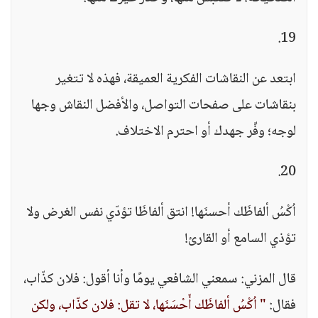
19.
ابتعد عن النقاشات الفكرية العميقة، فهذه لا تتغير
بنقاشات على صفحات التواصل، والأفضل النقاش وجها
لوجه؛ وفِّر جهدك أو احترم الاختلاف.
20.
اُكْسُ ألفاظَك أحسنَها! انتق ألفاظَا تؤدّي نفس الغرض ولا
تؤذي السامع أو القارئ!
قال المزني: سمعني الشافعي يومًا وأنا أقول: فلان كذّاب،
فقال:
" اُكْسُ ألفاظَك أَحْسَنَها، لا تقل: فلان كذّاب، ولكن