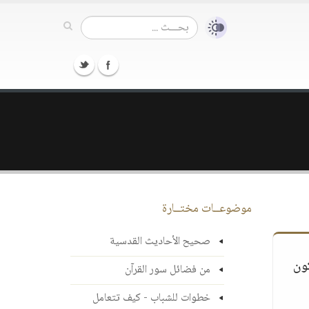
موضوعــات مختــارة
صحيح الأحاديث القدسية
كون
من فضائل سور القرآن
خطوات للشباب - كيف تتعامل