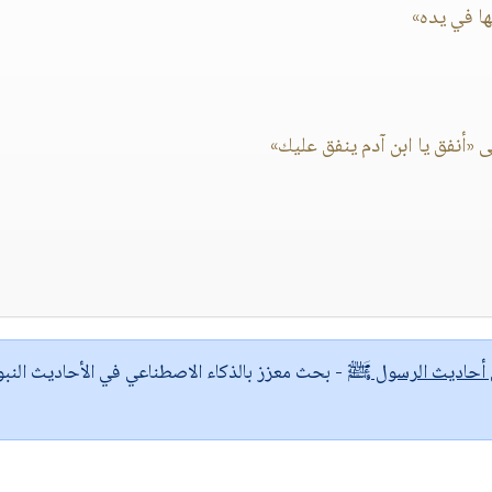
ا في يده»
«أنفق يا ابن آدم ينفق عليك»
ى أحاديث الرسول ﷺ
- بحث معزز بالذكاء الاصطناعي في الأحاديث النبو