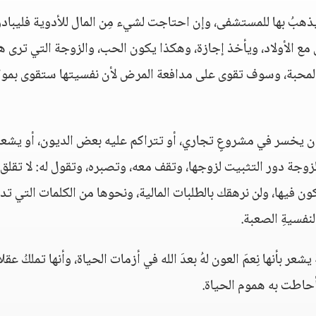
يذهبُ بها للمستشفى، وإن احتاجت لشيء مِن المال للأدوية فليبادر
ع الأولاد، ويأخذ إجازة، وهكذا يكون الحب، والزوجة التي ترى ه
والمحبة، وسوف تقوى على مدافعة المرض لأن نفسيتها ستقوى بمو
ثل أن يخسر في مشروعٍ تجاري، أو تتراكم عليه بعض الديون، أو يشعر
ة دور التثبيت لزوجها، وتقف معه، وتصبره، وتقول له: لا تقلق 
 فيها، ولن نرهقك بالطلبات المالية، ونحوها من الكلمات التي تد
لنفسيةِ الصعبة.
عر بأنها نِعمَ العون لهُ بعدَ الله في أزمات الحياة، وأنها تملكُ عقلاً
و أحاطت به هموم الحياة.