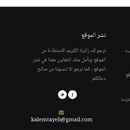
نشر الموقع
يث
نرجو لك زائرنا الكريم الاستفادة من
الموقع ونأمل منك التعاون معنا في نشر
الموقع ، كما نرجو الا تنسونا من صالح
قع
دعائكم
ترنت
kalemtayeb@gmail.com