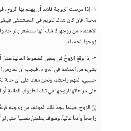
١- إذا مرضت الزوجة فلابد أن يهتم بها الزوج، ف
محبة، فإن كان هناك تنويم في المستشفى فيبقى م
الاهتمام من زوجها لا شك أنها ستشعر بالراحة 
زوجها الجميلة.
٢- إذا وقعَ الزوجُ في بعضِ الضغوطِ المالية،م
بشيء من الضغط في الدوام، فيجب أن تمارس الزوج
حبيبي، المهم راحتك، ونحن معك على أي حالة تكون
على مراعاتها لزوجها في تلك الظروفِ الماليةِ أو ا
إنَّ الزوج حينما يجدُ ذلك الموقف مِن زوجته فإنهُ يش
راجحاً وأدباً عالياً، وسوفَ يطمئنُ نفسياً حتى ل