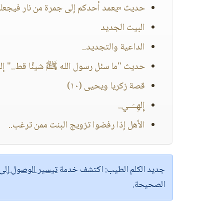
حديث «يعمد أحدكم إلى جمرة من نار فيجعله
البيت الجديد
الداعية والتجديد..
حديث "ما سئل رسول الله ﷺ شيئًا قط.." إلى 
قصة زكريا ويحيى (١٠)
إِلهِــَــي..
الأهل إذا رفضوا تزويج البنت ممن ترغب..
جديد الكلم الطيب:
اكتشف خدمة
تيسير الوصول إل
الصحيحة.