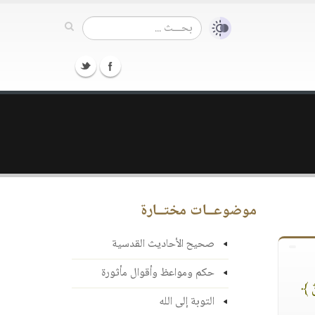
موضوعــات مختــارة
صحيح الأحاديث القدسية
حكم ومواعظ وأقوال مأثورة
ينٌ ﴾
التوبة إلى الله