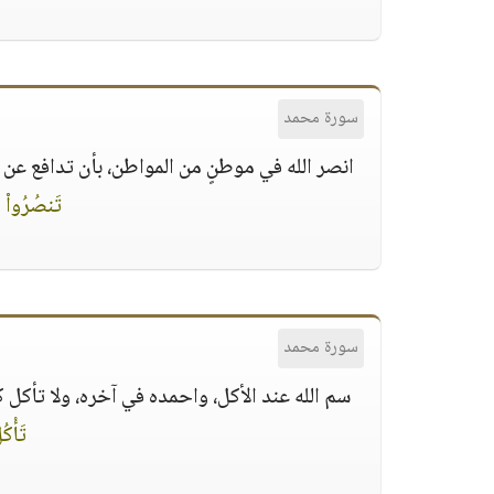
سورة محمد
انصر الله في موطنٍ من المواطن، بأن تدافع عن شخص
تَنصُرُوا۟ ٱل
سورة محمد
سم الله عند الأكل، واحمده في آخره، ولا تأكل ك
تَأْكُ