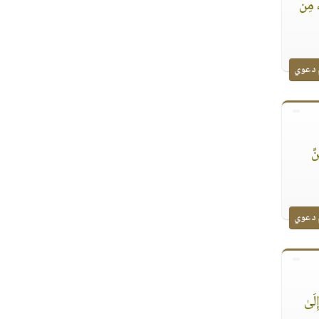
ۥ مِن
 دعوي
ِّ
 دعوي
ِلَىٰ