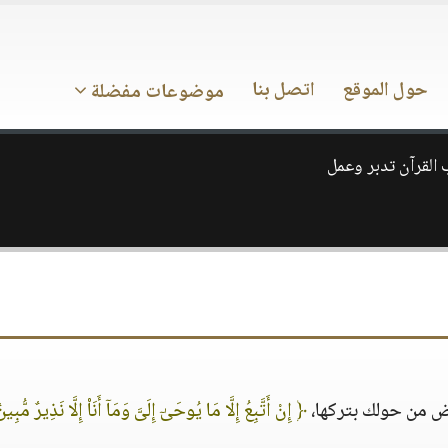
حول الموقع
اتصل بنا
موضوعات مفضلة
ب القرآن تدبر وعمل
ض من حولك بتركها،
﴿ إِنْ أَتَّبِعُ إِلَّا مَا يُوحَىٰٓ إِلَىَّ وَمَآ أَنَا۠ إِلَّا نَذِيرٌ مُّبِ