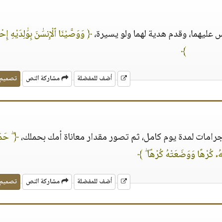
 عليهما، وقدم هدية لهما ولو يسيرة،
﴿ وَوَصَّيْنَا ٱلْإِنسَٰنَ بِوَٰلِدَيْهِ إِحْس
﴾
أضف للمفضلة
مشاركة النص
تصميم
رامات لمدة يوم كامل، ثم تصور مقدار معاناة أمك بحملك،
﴿ ۖ حَمَل
ُهُۥ كُرْهًا وَوَضَعَتْهُ كُرْهًا ۖ ﴾
أضف للمفضلة
مشاركة النص
تصميم