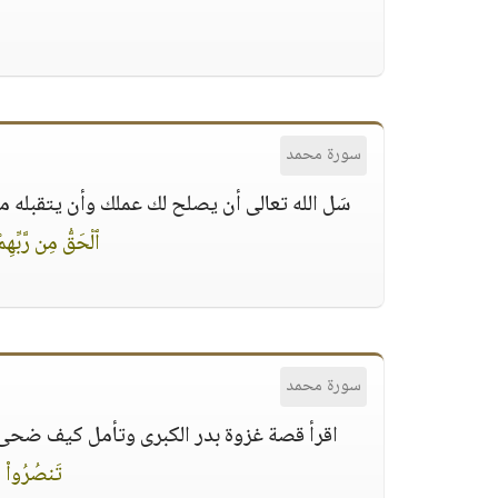
سورة محمد
سَل الله تعالى أن يصلح لك عملك وأن يتقبله م
ٱلْحَقُّ مِن رَّبِّهِم
سورة محمد
اقرأ قصة غزوة بدر الكبرى وتأمل كيف ضحى ا
تَنصُرُوا۟ ٱل