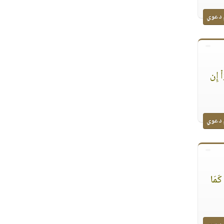
 دعوي
ٓا۟ إِن
 دعوي
 كَمَا