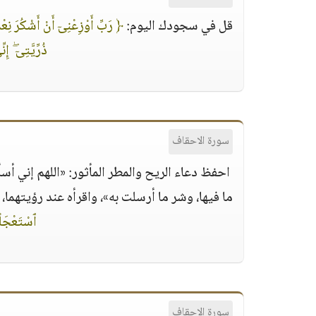
قل في سجودك اليوم:
﴿ رَبِّ أَوْزِعْنِىٓ أَنْ أَشْكُرَ نِعْم
ذُرِّيَّتِىٓ ۖ إ
سورة الاحقاف
احفظ دعاء الريح والمطر المأثور: «اللهم إني أس
ما فيها، وشر ما أرسلت به»، واقرأه عند رؤيتهما،
ٱسْتَعْجَلْ
سورة الاحقاف