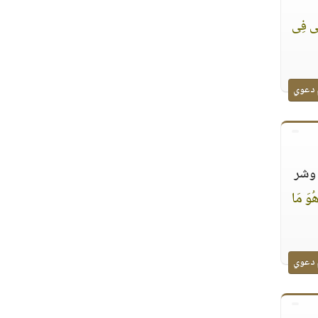
 لِى فِى
 دعوي
 وشر
هُوَ مَا
 دعوي