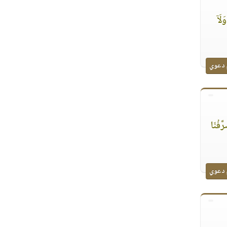
لَآ
 دعوي
َّفْنَا
 دعوي