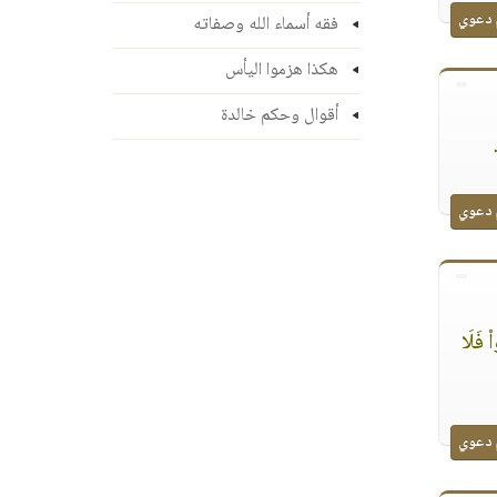
 دعوي
فقه أسماء الله وصفاته
هكذا هزموا اليأس
أقوال وحكم خالدة
 دعوي
ا۟ فَلَا
 دعوي