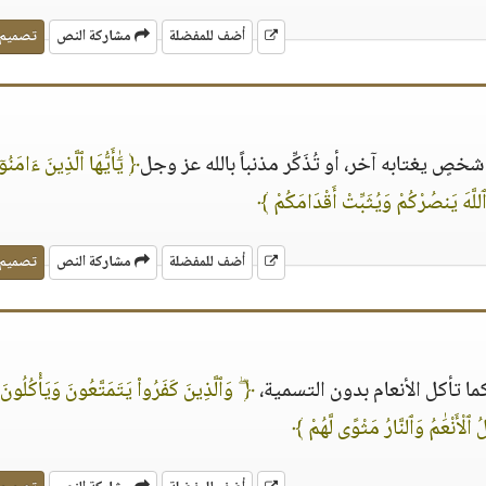
أضف للمفضلة
مشاركة النص
تصميم
ٍ يغتابه آخر، أو تُذَكِّر مذنباً بالله عز وجل
﴿ يَٰٓأَيُّهَا ٱلَّذِينَ ءَامَنُو
لَّهَ يَنصُرْكُمْ وَيُثَبِّتْ أَقْدَامَكُمْ ﴾
أضف للمفضلة
مشاركة النص
تصميم
ما تأكل الأنعام بدون التسمية،
﴿ ۖ وَٱلَّذِينَ كَفَرُوا۟ يَتَمَتَّعُونَ وَيَأْكُلُونَ
لُ ٱلْأَنْعَٰمُ وَٱلنَّارُ مَثْوًى لَّهُمْ ﴾