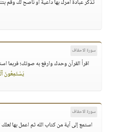
تذكر عبادةً أمرك بها داعيةٌ أو ناصح لك وقم بت
سورة الاحقاف
اقرأ القرآن وحدك وارفع به صوتك؛ فربما است
يَسْتَمِعُونَ ٱلْق
سورة الاحقاف
استمع إلى آية من كتاب الله ثم اعمل بها لعلك