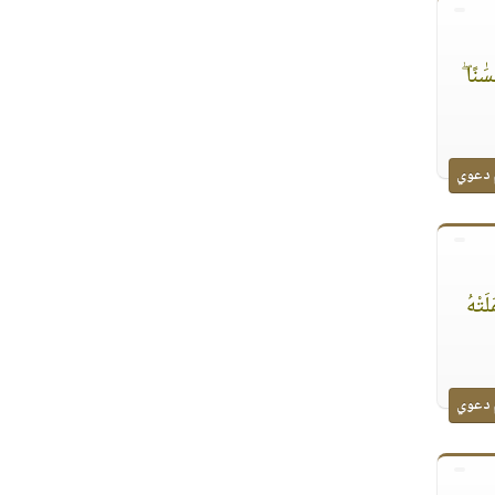
َٰنًا ۖ
 دعوي
َتْهُ
 دعوي