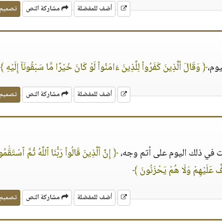
أضف للمفضلة
مشاركة النص
تصميم
وم،
﴿ وَقَالَ ٱلَّذِينَ كَفَرُوا۟ لِلَّذِينَ ءَامَنُوا۟ لَوْ كَانَ خَيْرًا مَّا سَبَقُونَآ إِلَيْهِ ﴾
أضف للمفضلة
مشاركة النص
تصميم
ت في ذلك اليوم على أتم وجه،
﴿ إِنَّ ٱلَّذِينَ قَالُوا۟ رَبُّنَا ٱللَّهُ ثُمَّ ٱسْتَقَٰمُو
 عَلَيْهِمْ وَلَا هُمْ يَحْزَنُونَ ﴾
أضف للمفضلة
مشاركة النص
تصميم