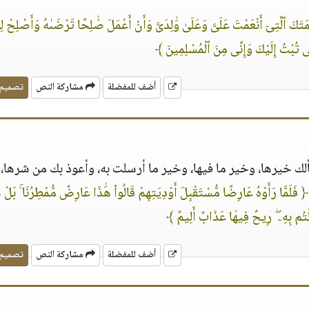
َتَكَ ٱلَّتِىٓ أَنْعَمْتَ عَلَىَّ وَعَلَىٰ وَٰلِدَىَّ وَأَنْ أَعْمَلَ صَٰلِحًا تَرْضَىٰهُ وَأَصْلِحْ
ِنِّى تُبْتُ إِلَيْكَ وَإِنِّى مِنَ ٱلْمُسْلِمِينَ ﴾
أضف للمفضلة
مشاركة النص
تصميم
ألك خيرها، وخير ما فيها، وخير ما أرسلت به، وأعوذ بك من شرها،
﴿ فَلَمَّا رَأَوْهُ عَارِضًا مُّسْتَقْبِلَ أَوْدِيَتِهِمْ قَالُوا۟ هَٰذَا عَارِضٌ مُّمْطِرُنَا ۚ بَلْ 
تُم بِهِۦ ۖ رِيحٌ فِيهَا عَذَابٌ أَلِيمٌ ﴾
أضف للمفضلة
مشاركة النص
تصميم