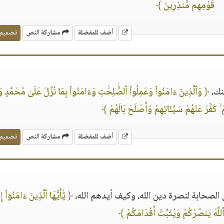
قَوْمِهِم مُّنذِرِينَ ﴾
أضف للمفضلة
مشاركة النص
تصميم
نك،
﴿ وَٱلَّذِينَ ءَامَنُوا۟ وَعَمِلُوا۟ ٱلصَّٰلِحَٰتِ وَءَامَنُوا۟ بِمَا نُزِّلَ عَلَىٰ مُحَمَّدٍ و
ْ ۙ كَفَّرَ عَنْهُمْ سَيِّـَٔاتِهِمْ وَأَصْلَحَ بَالَهُمْ ﴾
أضف للمفضلة
مشاركة النص
تصميم
لصحابة لنصرة دين الله، وكيف أيدهم الله،
﴿ يَٰٓأَيُّهَا ٱلَّذِينَ ءَامَنُوٓا۟ إ
لَّهَ يَنصُرْكُمْ وَيُثَبِّتْ أَقْدَامَكُمْ ﴾