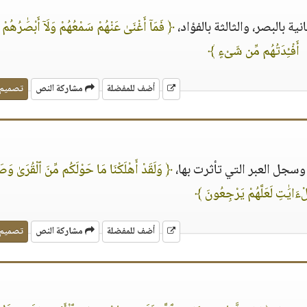
ية بالبصر، والثالثة بالفؤاد،
﴿ فَمَآ أَغْنَىٰ عَنْهُمْ سَمْعُهُمْ وَلَآ أَبْصَٰرُهُمْ وَ
أَفْـِٔدَتُهُم مِّن شَىْءٍ ﴾
أضف للمفضلة
مشاركة النص
تصميم
 وسجل العبر التي تأثرت بها،
﴿ وَلَقَدْ أَهْلَكْنَا مَا حَوْلَكُم مِّنَ ٱلْقُرَىٰ وَصَر
ْءَايَٰتِ لَعَلَّهُمْ يَرْجِعُونَ ﴾
أضف للمفضلة
مشاركة النص
تصميم