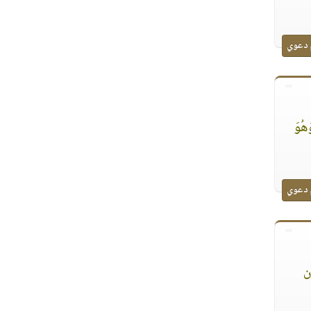
 دعوي
َهُوَ
 دعوي
ِن