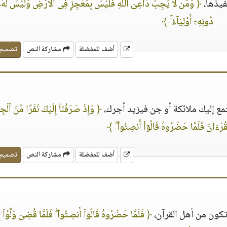
نفيذها،
﴿ وَمَن لَّا يُجِبْ دَاعِىَ ٱللَّهِ فَلَيْسَ بِمُعْجِزٍ فِى ٱلْأَرْضِ وَلَيْسَ لَهُ
دُونِهِۦٓ أَوْلِيَآءُ ۚ ﴾
أضف للمفضلة
مشاركة النص
تصميم
مع إليك ملائكة أو جن فيزيد أجرك،
﴿ وَإِذْ صَرَفْنَآ إِلَيْكَ نَفَرًا مِّنَ ٱلْجِن
ُرْءَانَ فَلَمَّا حَضَرُوهُ قَالُوٓا۟ أَنصِتُوا۟ ۖ ﴾
أضف للمفضلة
مشاركة النص
تصميم
 تكون من أهل القرآن،
﴿ فَلَمَّا حَضَرُوهُ قَالُوٓا۟ أَنصِتُوا۟ ۖ فَلَمَّا قُضِىَ وَلَّوْا۟ إ