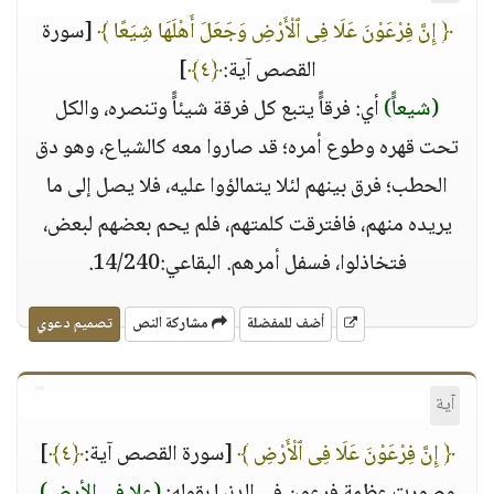
﴿ إِنَّ فِرْعَوْنَ عَلَا فِى ٱلْأَرْضِ وَجَعَلَ أَهْلَهَا شِيَعًا ﴾
[سورة
القصص آية:
﴿٤﴾
]
(شيعاًً)
أي: فرقاًً يتبع كل فرقة شيئاًً وتنصره، والكل
تحت قهره وطوع أمره؛ قد صاروا معه كالشياع، وهو دق
الحطب؛ فرق بينهم لئلا يتمالؤوا عليه، فلا يصل إلى ما
يريده منهم، فافترقت كلمتهم، فلم يحم بعضهم لبعض،
فتخاذلوا، فسفل أمرهم. البقاعي:14/240.
أضف للمفضلة
مشاركة النص
تصميم دعوي
آية
﴿ إِنَّ فِرْعَوْنَ عَلَا فِى ٱلْأَرْضِ ﴾
[سورة القصص آية:
﴿٤﴾
]