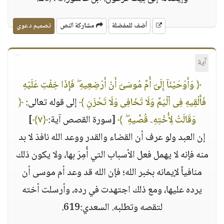
أضف للمفضلة
مشاركة النص
تصميم دعوي
آية
﴿ وَأَوْحَيْنَآ إِلَىٰٓ أُمِّ مُوسَىٰٓ أَنْ أَرْضِعِيهِ ۖ فَإِذَا خِفْتِ عَلَيْهِ
فَأَلْقِيهِ فِى ٱلْيَمِّ وَلَا تَخَافِى وَلَا تَحْزَنِ ﴾
إلى قوله تعالى:
﴿
وَقَالَتْ لِأُخْتِهِۦ قُصِّيهِ ۖ ﴾
[سورة القصص آية:
﴿٧﴾
]
إن العبد ولو عرف أن القضاء والقدر ووعد الله نافذ لا بد
منه فإنه لا يهمل فعل الأسباب التي أُمِرَ بها، ولا يكون ذلك
منافياً لإيمانه بخبر الله؛ فإن الله قد وعد أم موسى أن
يرده عليها، ومع ذلك اجتهدت في رده، وأرسلت أخته
لتقصه وتطلبه. السعدي:619.