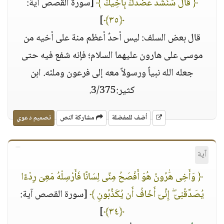
﴿ قَالَ سَنَشُدُّ عَضُدَكَ بِأَخِيكَ ﴾
[سورة القصص آية:
]
﴿٣٥﴾
قال بعض السلف: ليس أحدٌ أعظم منة على أخيه من
موسى على هارون عليهما السلام؛ فإنه شفع فيه حتى
جعله الله نبياً ورسولاً معه إلى فرعون وملئه. ابن
كثير:3/375.
أضف للمفضلة
مشاركة النص
تصميم دعوي
آية
﴿ وَأَخِى هَٰرُونُ هُوَ أَفْصَحُ مِنِّى لِسَانًا فَأَرْسِلْهُ مَعِىَ رِدْءًا
يُصَدِّقُنِىٓ ۖ إِنِّىٓ أَخَافُ أَن يُكَذِّبُونِ ﴾
[سورة القصص آية:
]
﴿٣٤﴾