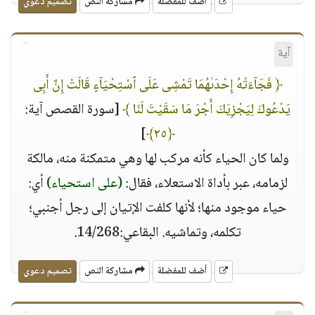
أضف للمفضلة
مشاركة النص
تصميم دعوي
آية
﴿ فَجَآءَتْهُ إِحْدَىٰهُمَا تَمْشِى عَلَى ٱسْتِحْيَآءٍ قَالَتْ إِنَّ أَبِى
يَدْعُوكَ لِيَجْزِيَكَ أَجْرَ مَا سَقَيْتَ لَنَا ﴾
[سورة القصص آية:
]
﴿٢٥﴾
ولما كان الحياء كأنه مركب لها وهي متمكنة منه، مالكة
لزمامه، عبر بأداة الاستعلاء، فقال:
(على استحياء)
أي:
حياء موجود منها؛ لأنها كلفت الإتيان إلى رجل أجنبي؛
تكلمه، وتماشيه. البقاعي:14/268.
أضف للمفضلة
مشاركة النص
تصميم دعوي