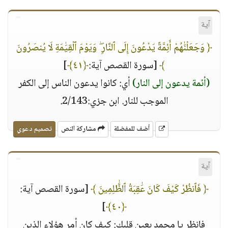
آية
﴿ وَجَعَلْنَٰهُمْ أَئِمَّةً يَدْعُونَ إِلَى ٱلنَّارِ ۖ وَيَوْمَ ٱلْقِيَٰمَةِ لَا يُنصَرُونَ
﴾
[سورة القصص آية:
﴿٤١﴾
]
(أئمة يدعون إلى النار)
أي: كانوا يدعون الناس إلى الكفر
الموجب للنار. ابن جزي:2/143.
أضف للمفضلة
مشاركة النص
تصميم دعوي
آية
﴿ فَٱنظُرْ كَيْفَ كَانَ عَٰقِبَةُ ٱلظَّٰلِمِينَ ﴾
[سورة القصص آية:
]
﴿٤٠﴾
فانظر يا محمد بعين قلبك: كيف كان أمر هؤلاء الذين