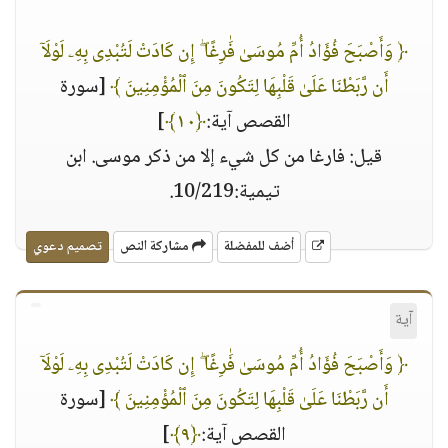
﴿ وَأَصْبَحَ فُؤَادُ أُمِّ مُوسَىٰ فَٰرِغًا ۖ إِن كَادَتْ لَتُبْدِى بِهِۦ لَوْلَآ
أَن رَّبَطْنَا عَلَىٰ قَلْبِهَا لِتَكُونَ مِنَ ٱلْمُؤْمِنِينَ ﴾
[سورة
القصص آية:
﴿١٠﴾
]
قيل: فارغا من كل شيء إلا من ذكر موسى. ابن
تيمية:10/219.
أضف للمفضلة
مشاركة النص
تصميم دعوي
آية
﴿ وَأَصْبَحَ فُؤَادُ أُمِّ مُوسَىٰ فَٰرِغًا ۖ إِن كَادَتْ لَتُبْدِى بِهِۦ لَوْلَآ
أَن رَّبَطْنَا عَلَىٰ قَلْبِهَا لِتَكُونَ مِنَ ٱلْمُؤْمِنِينَ ﴾
[سورة
القصص آية:
﴿٩﴾
]