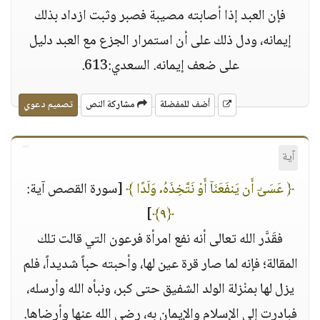
فإن العبد إذا أصابته مصيبة فصبر وثبت ازداد بذلك
إيمانه، ودل ذلك على أن استمرار الجزع مع العبد دليل
على ضعف إيمانه. السعدي:613.
أضف للمفضلة
مشاركة النص
تصميم دعوي
آية
﴿ عَسَىٰٓ أَن يَنفَعَنَآ أَوْ نَتَّخِذَهُۥ وَلَدًا ﴾
[سورة القصص آية:
]
﴿٩﴾
فقَدَّر الله تعالى أنه نفع امرأة فرعون التي قالت تلك
المقالة؛ فإنه لما صار قرة عين لها، وأحبته حباً شديداً، فلم
يزل لها بمنْزلة الولد الشفيق حتى كبر، ونبأه الله وأرسله،
فبادرت إلى الإسلام والإيمان به، رضي الله عنها وأرضاها.