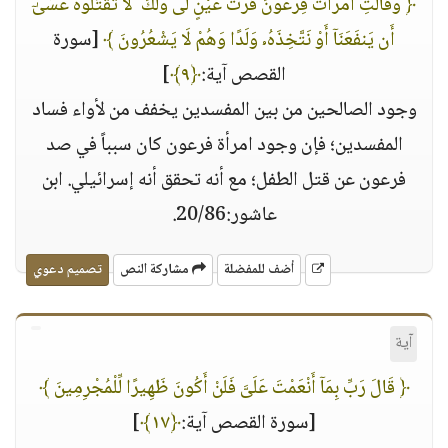
﴿ وَقَالَتِ ٱمْرَأَتُ فِرْعَوْنَ قُرَّتُ عَيْنٍ لِّى وَلَكَ ۖ لَا تَقْتُلُوهُ عَسَىٰٓ
أَن يَنفَعَنَآ أَوْ نَتَّخِذَهُۥ وَلَدًا وَهُمْ لَا يَشْعُرُونَ ﴾
[سورة
القصص آية:
﴿٩﴾
]
وجود الصالحين من بين المفسدين يخفف من لأواء فساد
المفسدين؛ فإن وجود امرأة فرعون كان سبباً في صد
فرعون عن قتل الطفل؛ مع أنه تحقق أنه إسرائيلي. ابن
عاشور:20/86.
أضف للمفضلة
مشاركة النص
تصميم دعوي
آية
﴿ قَالَ رَبِّ بِمَآ أَنْعَمْتَ عَلَىَّ فَلَنْ أَكُونَ ظَهِيرًا لِّلْمُجْرِمِينَ ﴾
[سورة القصص آية:
﴿١٧﴾
]