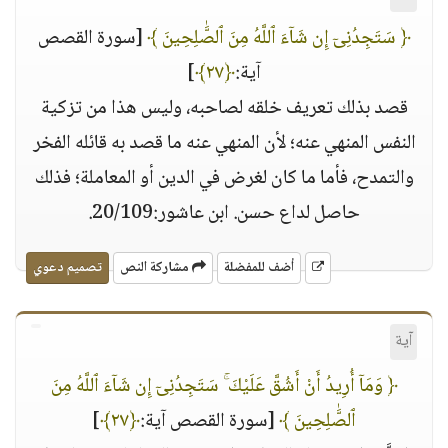
﴿ سَتَجِدُنِىٓ إِن شَآءَ ٱللَّهُ مِنَ ٱلصَّٰلِحِينَ ﴾
[سورة القصص
آية:
﴿٢٧﴾
]
قصد بذلك تعريف خلقه لصاحبه، وليس هذا من تزكية
النفس المنهي عنه؛ لأن المنهي عنه ما قصد به قائله الفخر
والتمدح، فأما ما كان لغرض في الدين أو المعاملة؛ فذلك
حاصل لداع حسن. ابن عاشور:20/109.
أضف للمفضلة
مشاركة النص
تصميم دعوي
آية
﴿ وَمَآ أُرِيدُ أَنْ أَشُقَّ عَلَيْكَ ۚ سَتَجِدُنِىٓ إِن شَآءَ ٱللَّهُ مِنَ
ٱلصَّٰلِحِينَ ﴾
[سورة القصص آية:
﴿٢٧﴾
]