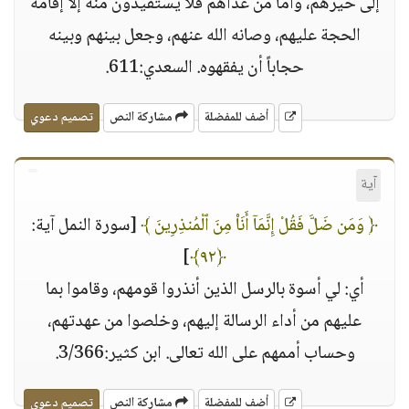
إلى خيرهم، وأما من عداهم فلا يستفيدون منه إلا إقامة
الحجة عليهم، وصانه الله عنهم، وجعل بينهم وبينه
حجاباً أن يفقهوه. السعدي:611.
أضف للمفضلة
مشاركة النص
تصميم دعوي
آية
﴿ وَمَن ضَلَّ فَقُلْ إِنَّمَآ أَنَا۠ مِنَ ٱلْمُنذِرِينَ ﴾
[سورة النمل آية:
]
﴿٩٢﴾
أي: لي أسوة بالرسل الذين أنذروا قومهم، وقاموا بما
عليهم من أداء الرسالة إليهم، وخلصوا من عهدتهم،
وحساب أممهم على الله تعالى. ابن كثير:3/366.
أضف للمفضلة
مشاركة النص
تصميم دعوي