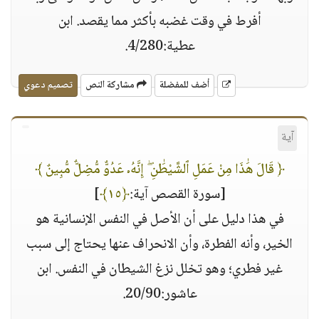
أفرط في وقت غضبه بأكثر مما يقصد. ابن
عطية:4/280.
أضف للمفضلة
مشاركة النص
تصميم دعوي
آية
﴿ قَالَ هَٰذَا مِنْ عَمَلِ ٱلشَّيْطَٰنِ ۖ إِنَّهُۥ عَدُوٌّ مُّضِلٌّ مُّبِينٌ ﴾
[سورة القصص آية:
﴿١٥﴾
]
في هذا دليل على أن الأصل في النفس الإنسانية هو
الخير، وأنه الفطرة، وأن الانحراف عنها يحتاج إلى سبب
غير فطري؛ وهو تخلل نزغ الشيطان في النفس. ابن
عاشور:20/90.