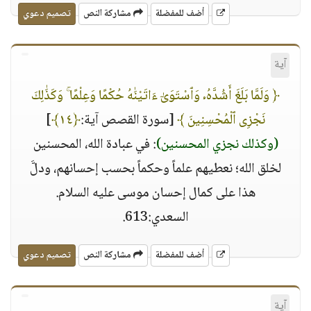
أضف للمفضلة
مشاركة النص
تصميم دعوي
آية
﴿ وَلَمَّا بَلَغَ أَشُدَّهُۥ وَٱسْتَوَىٰٓ ءَاتَيْنَٰهُ حُكْمًا وَعِلْمًا ۚ وَكَذَٰلِكَ
نَجْزِى ٱلْمُحْسِنِينَ ﴾
[سورة القصص آية:
﴿١٤﴾
]
(وكذلك نجزي المحسنين)
: في عبادة الله، المحسنين
لخلق الله؛ نعطيهم علماً وحكماً بحسب إحسانهم، ودلَّ
هذا على كمال إحسان موسى عليه السلام.
السعدي:613.
أضف للمفضلة
مشاركة النص
تصميم دعوي
آية