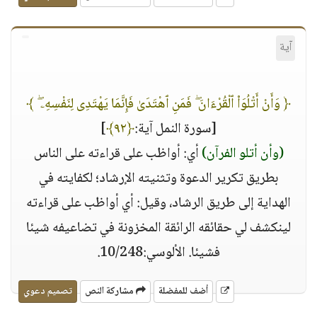
آية
﴿ وَأَنْ أَتْلُوَا۟ ٱلْقُرْءَانَ ۖ فَمَنِ ٱهْتَدَىٰ فَإِنَّمَا يَهْتَدِى لِنَفْسِهِۦ ۖ ﴾
[سورة النمل آية:
﴿٩٢﴾
]
(وأن أتلو الفرآن)
أي: أواظب على قراءته على الناس
بطريق تكرير الدعوة وتثنيته الإرشاد؛ لكفايته في
الهداية إلى طريق الرشاد، وقيل: أي أواظب على قراءته
لينكشف لي حقائقه الرائقة المخزونة في تضاعيفه شيئا
فشيئا. الألوسي:10/248.
أضف للمفضلة
مشاركة النص
تصميم دعوي