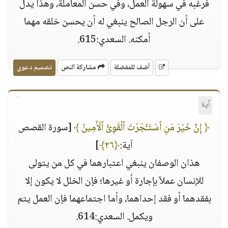
فرغَّبه في سهولة العمل، وفي حسن المعاملة، وهذا يدل
على أن الرجل الصالح ينبغي له أن يحسن خلقه مهما
أمكنه. السعدي:615.
أضف للمفضلة
مشاركة النص
تصميم دعوي
آية
﴿ إِنَّ خَيْرَ مَنِ ٱسْتَـْٔجَرْتَ ٱلْقَوِىُّ ٱلْأَمِينُ ﴾
[سورة القصص
آية:
﴿٢٦﴾
]
هذان الوصفان ينبغي اعتبارهما في كل من يتولى
للإنسان عملاً بإجارة أو غيرها؛ فإن الخلل لا يكون إلا
بفقدهما أو فقد إحداهما، وأما اجتماعهما فإن العمل يتم
ويكمل. السعدي:614.