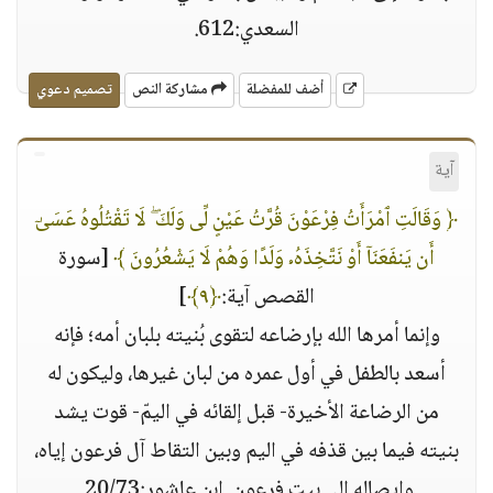
السعدي:612.
أضف للمفضلة
مشاركة النص
تصميم دعوي
آية
﴿ وَقَالَتِ ٱمْرَأَتُ فِرْعَوْنَ قُرَّتُ عَيْنٍ لِّى وَلَكَ ۖ لَا تَقْتُلُوهُ عَسَىٰٓ
أَن يَنفَعَنَآ أَوْ نَتَّخِذَهُۥ وَلَدًا وَهُمْ لَا يَشْعُرُونَ ﴾
[سورة
القصص آية:
﴿٩﴾
]
وإنما أمرها الله بإرضاعه لتقوى بُنيته بلبان أمه؛ فإنه
أسعد بالطفل في أول عمره من لبان غيرها، وليكون له
من الرضاعة الأخيرة- قبل إلقائه في اليمّ- قوت يشد
بنيته فيما بين قذفه في اليم وبين التقاط آل فرعون إياه،
وإيصاله إلى بيت فرعون. ابن عاشور:20/73.