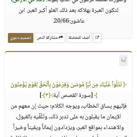
وصورت عظمة فرعون في الدنيا بقوله:
(علا في الأرض)
لتكون العبرة بهلاكه بعد ذلك العلو أكبر العبر. ابن
عاشور:20/66.
أضف للمفضلة
مشاركة النص
تصميم دعوي
آية
﴿ نَتْلُوا۟ عَلَيْكَ مِن نَّبَإِ مُوسَىٰ وَفِرْعَوْنَ بِٱلْحَقِّ لِقَوْمٍ يُؤْمِنُونَ
﴾
[سورة القصص آية:
﴿٣﴾
]
فإليهم يساق الخطاب، ويوجه الكلام؛ حيث إن معهم من
الإيمان ما يقبلون به على تدبر ذلك، وتَلَقِّيه بالقبول،
والاهتداء بمواقع العبر، ويزدادون إيماناً ويقيناً وخيراً