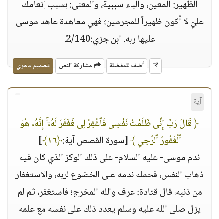
الظهير: المعين، والباء سببية، والمعنى: بسبب إنعامك
عليّ لا أكون ظهيراً للمجرمين؛ فهي معاهدة عاهد موسى
عليها ربه. ابن جزي:2/140.
أضف للمفضلة
مشاركة النص
تصميم دعوي
آية
﴿ قَالَ رَبِّ إِنِّى ظَلَمْتُ نَفْسِى فَٱغْفِرْ لِى فَغَفَرَ لَهُۥٓ ۚ إِنَّهُۥ هُوَ
ٱلْغَفُورُ ٱلرَّحِي ﴾
[سورة القصص آية:
﴿١٦﴾
]
ندم موسى- عليه السلام- على ذلك الوكز الذي كان فيه
ذهاب النفس، فحمله ندمه على الخضوع لربه، والاستغفار
من ذنبه، قال قتادة: عرف والله المخرج؛ فاستغفر، ثم لم
يزل صلى الله عليه وسلم يعدد ذلك على نفسه مع علمه