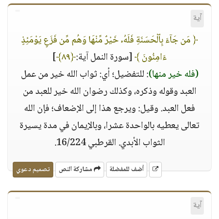
آية
﴿ مَن جَآءَ بِٱلْحَسَنَةِ فَلَهُۥ خَيْرٌ مِّنْهَا وَهُم مِّن فَزَعٍ يَوْمَئِذٍ
ءَامِنُونَ ﴾
[سورة النمل آية:
﴿٨٩﴾
]
(فله خير منها)
: للتفضيل؛ أي: ثواب الله خير من عمل
العبد وقوله وذكره، وكذلك رضوان الله خير للعبد من
فعل العبد. وقيل: ويرجع هذا إلى الإضعاف؛ فإن الله
تعالى يعطيه بالواحدة عشرا، وبالإيمان في مدة يسيرة
الثواب الأبدي. القرطبي 16/224.
أضف للمفضلة
مشاركة النص
تصميم دعوي
آية