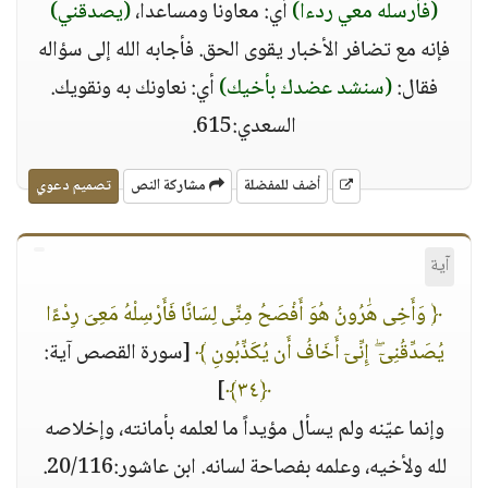
(فأرسله معي ردءا)
أي: معاونا ومساعدا،
(يصدقني)
فإنه مع تضافر الأخبار يقوى الحق. فأجابه الله إلى سؤاله
فقال:
(سنشد عضدك بأخيك)
أي: نعاونك به ونقويك.
السعدي:615.
أضف للمفضلة
مشاركة النص
تصميم دعوي
آية
﴿ وَأَخِى هَٰرُونُ هُوَ أَفْصَحُ مِنِّى لِسَانًا فَأَرْسِلْهُ مَعِىَ رِدْءًا
يُصَدِّقُنِىٓ ۖ إِنِّىٓ أَخَافُ أَن يُكَذِّبُونِ ﴾
[سورة القصص آية:
]
﴿٣٤﴾
وإنما عيّنه ولم يسأل مؤيداً ما لعلمه بأمانته، وإخلاصه
لله ولأخيه، وعلمه بفصاحة لسانه. ابن عاشور:20/116.