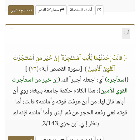
أضف للمفضلة
مشاركة النص
تصميم دعوي
آية
﴿ قَالَتْ إِحْدَىٰهُمَا يَٰٓأَبَتِ ٱسْتَـْٔجِرْهُ ۖ إِنَّ خَيْرَ مَنِ ٱسْتَـْٔجَرْتَ
ٱلْقَوِىُّ ٱلْأَمِينُ ﴾
[سورة القصص آية:
﴿٢٦﴾
]
(استأجره)
أي: اجعله أجيراً لك،
(إن خير من استأجرت
القوي الأمين)
: هذا الكلام حكمة جامعة بليغة؛ روي أن
أباها قال لها: من أين عرفت قوته وأمانته؟ قالت: أما
قوته ففي رفعه الحجر عن فم البئر، وأما أمانته فإنه لم
ينظر إليّ. ابن جزي:2/143.