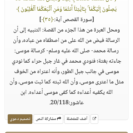
يَصِلُونَ إِلَيْكُمَا ۚ بِـَٔايَٰتِنَآ أَنتُمَا وَمَنِ ٱتَّبَعَكُمَا ٱلْغَٰلِبُونَ ﴾
[سورة القصص آية:
﴿٣٥﴾
]
ومحل العبرة من هذا الجزء من القصة: التنبيه إلى أن
الرسالة فيض من الله على من اصطفاه من عباده، وأن
رسالة محمد- صلى الله عليه وسلم- كرسالة موسى:
جاءته بغتة؛ فنودي محمد في غار جبل حراء كما نودي
موسى في جانب جبل الطور، وأنه اعتراه من الخوف
مثل ما اعترى موسى، وأن الله ثبته كما ثبت موسى، وأن
الله يكفيه أعداءه كما كفى موسى أعداءه. ابن
عاشور:20/118.
أضف للمفضلة
مشاركة النص
تصميم دعوي