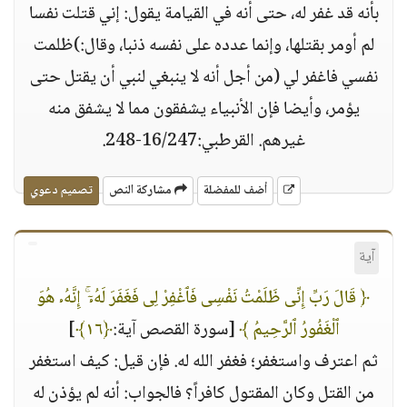
بأنه قد غفر له، حتى أنه في القيامة يقول: إني قتلت نفسا
لم أومر بقتلها، وإنما عدده على نفسه ذنبا، وقال:)ظلمت
نفسي فاغفر لي (من أجل أنه لا ينبغي لنبي أن يقتل حتى
يؤمر، وأيضا فإن الأنبياء يشفقون مما لا يشفق منه
غيرهم. القرطبي:16/247-248.
أضف للمفضلة
مشاركة النص
تصميم دعوي
آية
﴿ قَالَ رَبِّ إِنِّى ظَلَمْتُ نَفْسِى فَٱغْفِرْ لِى فَغَفَرَ لَهُۥٓ ۚ إِنَّهُۥ هُوَ
ٱلْغَفُورُ ٱلرَّحِيمُ ﴾
[سورة القصص آية:
﴿١٦﴾
]
ثم اعترف واستغفر؛ فغفر الله له. فإن قيل: كيف استغفر
من القتل وكان المقتول كافراً؟ فالجواب: أنه لم يؤذن له