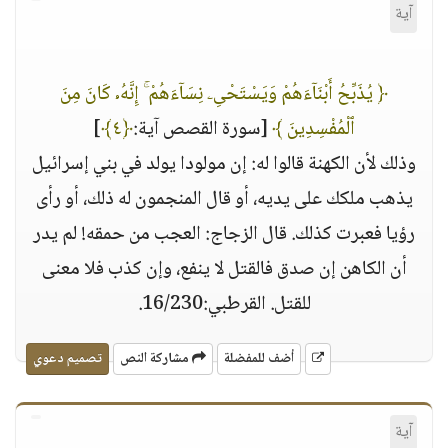
آية
﴿ يُذَبِّحُ أَبْنَآءَهُمْ وَيَسْتَحْىِۦ نِسَآءَهُمْ ۚ إِنَّهُۥ كَانَ مِنَ
ٱلْمُفْسِدِينَ ﴾
[سورة القصص آية:
﴿٤﴾
]
وذلك لأن الكهنة قالوا له: إن مولودا يولد في بني إسرائيل
يذهب ملكك على يديه، أو قال المنجمون له ذلك، أو رأى
رؤيا فعبرت كذلك. قال الزجاج: العجب من حمقه! لم يدر
أن الكاهن إن صدق فالقتل لا ينفع، وإن كذب فلا معنى
للقتل. القرطبي:16/230.
أضف للمفضلة
مشاركة النص
تصميم دعوي
آية