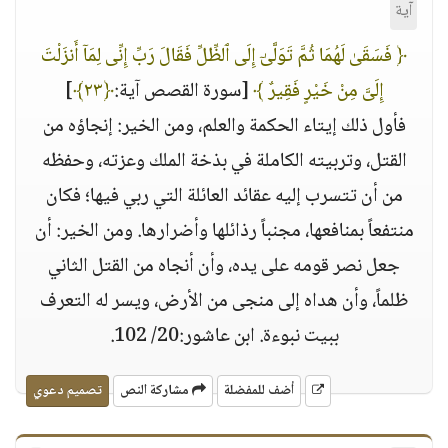
آية
﴿ فَسَقَىٰ لَهُمَا ثُمَّ تَوَلَّىٰٓ إِلَى ٱلظِّلِّ فَقَالَ رَبِّ إِنِّى لِمَآ أَنزَلْتَ
إِلَىَّ مِنْ خَيْرٍ فَقِيرٌ ﴾
[سورة القصص آية:
﴿٢٣﴾
]
فأول ذلك إيتاء الحكمة والعلم، ومن الخير: إنجاؤه من
القتل، وتربيته الكاملة في بذخة الملك وعزته، وحفظه
من أن تتسرب إليه عقائد العائلة التي ربي فيها؛ فكان
منتفعاً بمنافعها، مجنباً رذائلها وأضرارها. ومن الخير: أن
جعل نصر قومه على يده، وأن أنجاه من القتل الثاني
ظلماً، وأن هداه إلى منجى من الأرض، ويسر له التعرف
ببيت نبوءة. ابن عاشور:20/ 102.
أضف للمفضلة
مشاركة النص
تصميم دعوي