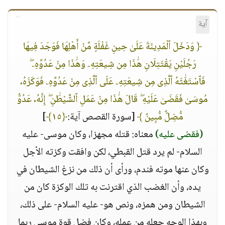
آية
﴿ وَدَخَلَ ٱلْمَدِينَةَ عَلَىٰ حِينِ غَفْلَةٍ مِّنْ أَهْلِهَا فَوَجَدَ فِيهَا
رَجُلَيْنِ يَقْتَتِلَانِ هَٰذَا مِن شِيعَتِهِۦ وَهَٰذَا مِنْ عَدُوِّهِۦ ۖ
فَٱسْتَغَٰثَهُ ٱلَّذِى مِن شِيعَتِهِۦ عَلَى ٱلَّذِى مِنْ عَدُوِّهِۦ فَوَكَزَهُۥ
مُوسَىٰ فَقَضَىٰ عَلَيْهِ ۖ قَالَ هَٰذَا مِنْ عَمَلِ ٱلشَّيْطَٰنِ ۖ إِنَّهُۥ عَدُوٌّ
مُّضِلٌّ مُّبِينٌ ﴾
[سورة القصص آية:
﴿١٥﴾
]
(فقضى عليه)
معناه: قتله مجهزا، وكان موسى- عليه
السلام- لم يرد قتل القبطي، لكن وافقت وكزته الأجل
وكان عنها موته فندم، ورأى أن ذلك من نزغ الشيطان في
يده، وأن الغضب الذي اقترنت به تلك الوكزة كان من
الشيطان ومن همزه، ونص هو- عليه السلام- على ذلك،
وبهذا الوجه جعله من عمله، وكان فضل قوة موسى ربما