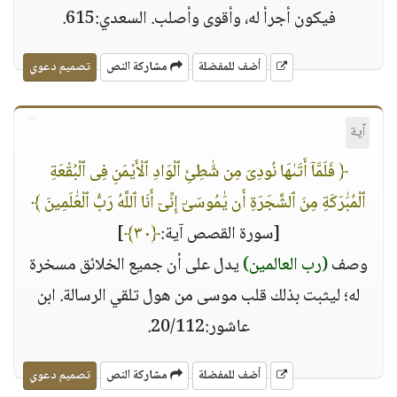
فيكون أجرأ له، وأقوى وأصلب. السعدي:615.
أضف للمفضلة
مشاركة النص
تصميم دعوي
آية
﴿ فَلَمَّآ أَتَىٰهَا نُودِىَ مِن شَٰطِئِ ٱلْوَادِ ٱلْأَيْمَنِ فِى ٱلْبُقْعَةِ
ٱلْمُبَٰرَكَةِ مِنَ ٱلشَّجَرَةِ أَن يَٰمُوسَىٰٓ إِنِّىٓ أَنَا ٱللَّهُ رَبُّ ٱلْعَٰلَمِينَ ﴾
[سورة القصص آية:
﴿٣٠﴾
]
وصف
(رب العالمين)
يدل على أن جميع الخلائق مسخرة
له؛ ليثبت بذلك قلب موسى من هول تلقي الرسالة. ابن
عاشور:20/112.
أضف للمفضلة
مشاركة النص
تصميم دعوي