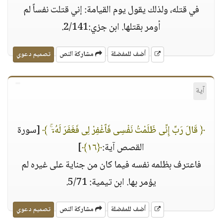
في قتله، ولذلك يقول يوم القيامة: إني قتلت نفساً لم
أومر بقتلها. ابن جزي:2/141.
أضف للمفضلة
مشاركة النص
تصميم دعوي
آية
﴿ قَالَ رَبِّ إِنِّى ظَلَمْتُ نَفْسِى فَٱغْفِرْ لِى فَغَفَرَ لَهُۥٓ ۚ ﴾
[سورة
القصص آية:
﴿١٦﴾
]
فاعترف بظلمه نفسه فيما كان من جناية على غيره لم
يؤمر بها. ابن تيمية: 5/71.
أضف للمفضلة
مشاركة النص
تصميم دعوي