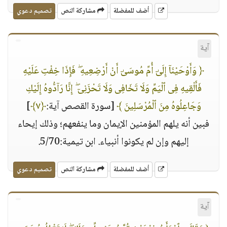
أضف للمفضلة
مشاركة النص
تصميم دعوي
آية
﴿ وَأَوْحَيْنَآ إِلَىٰٓ أُمِّ مُوسَىٰٓ أَنْ أَرْضِعِيهِ ۖ فَإِذَا خِفْتِ عَلَيْهِ
فَأَلْقِيهِ فِى ٱلْيَمِّ وَلَا تَخَافِى وَلَا تَحْزَنِىٓ ۖ إِنَّا رَآدُّوهُ إِلَيْكِ
وَجَاعِلُوهُ مِنَ ٱلْمُرْسَلِينَ ﴾
[سورة القصص آية:
﴿٧﴾
]
فبين أنه يلهم المؤمنين الإيمان وما ينفعهم؛ وذلك إيحاء
إليهم وإن لم يكونوا أنبياء. ابن تيمية:5/70.
أضف للمفضلة
مشاركة النص
تصميم دعوي
آية