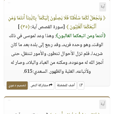
آية
﴿ وَنَجْعَلُ لَكُمَا سُلْطَٰنًا فَلَا يَصِلُونَ إِلَيْكُمَا ۚ بِـَٔايَٰتِنَآ أَنتُمَا وَمَنِ
ٱتَّبَعَكُمَا ٱلْغَٰلِبُونَ ﴾
[سورة القصص آية:
﴿٣٥﴾
]
(أنتما ومن اتبعكما الغالبون)
: وهذا وعد لموسى في ذلك
الوقت، وهو وحده فريد، وقد رجع إلى بلده بعد ما كان
شريدا، فلم تزل الأحوال تتطور، والأمور تنتقل، حتى
أنجز الله له موعوده، ومكنه من العباد والبلاد، وصار له
ولأتباعه، الغلبة والظهور. السعدي:615.
أضف للمفضلة
مشاركة النص
تصميم دعوي
آية