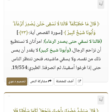
آية
﴿ قَالَ مَا خَطْبُكُمَا ۖ قَالَتَا لَا نَسْقِى حَتَّىٰ يُصْدِرَ ٱلرِّعَآءُ ۖ
وَأَبُونَا شَيْخٌ كَبِيرٌ ﴾
[سورة القصص آية:
﴿٢٣﴾
]
(قالتا لا نسقي حتى يصدر الرعاء)
: امرأتان لا نستطيع
أن نزاحم الرجال،
(وأبونا شيخ كبير)
لا يقدر أن يمس
ذلك من نفسه، ولا يسقي ماشيته، فنحن ننتظر الناس
حتى إذا فرغوا أسقينا، ثم انصرفنا. الطبري:19/554.
أضف للمفضلة
مشاركة النص
تصميم دعوي
آية
﴿ قَالَ سَنَشُدُّ عَضُدَكَ بِأَخِيكَ وَنَجْعَلُ لَكُمَا سُلْطَٰنًا فَلَا