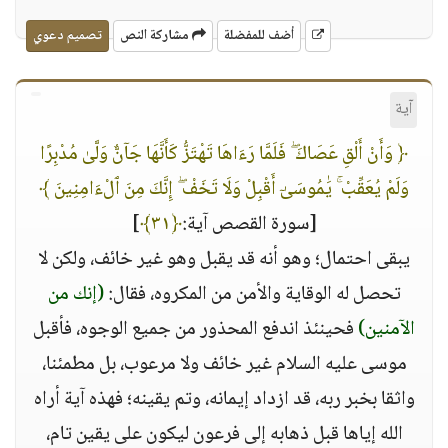
أضف للمفضلة
مشاركة النص
تصميم دعوي
آية
﴿ وَأَنْ أَلْقِ عَصَاكَ ۖ فَلَمَّا رَءَاهَا تَهْتَزُّ كَأَنَّهَا جَآنٌّ وَلَّىٰ مُدْبِرًا
وَلَمْ يُعَقِّبْ ۚ يَٰمُوسَىٰٓ أَقْبِلْ وَلَا تَخَفْ ۖ إِنَّكَ مِنَ ٱلْءَامِنِينَ ﴾
[سورة القصص آية:
﴿٣١﴾
]
يبقى احتمال؛ وهو أنه قد يقبل وهو غير خائف، ولكن لا
تحصل له الوقاية والأمن من المكروه، فقال:
(إنك من
الآمنين)
فحينئذ اندفع المحذور من جميع الوجوه، فأقبل
موسى عليه السلام غير خائف ولا مرعوب، بل مطمئنا،
واثقا بخبر ربه، قد ازداد إيمانه، وتم يقينه؛ فهذه آية أراه
الله إياها قبل ذهابه إلى فرعون ليكون على يقين تام،