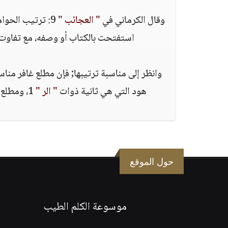
وقال الكرماني في
" العجائب "
9: ترتيب الحوا
استفتحت بالكتاب أو وصفه، مع تفاوت ال
وانظر إلى مناسبة ترتيبها; فإن مطلع غافر من
هود التي هي ثانية ذوات
" الر "
1، ومطلع الزخرف مؤاخ لمطلع الدخان، وكذا مطلع الجاثية لمطلع الأحقاف.
حول الموقع
موسوعة الكلم الطيب