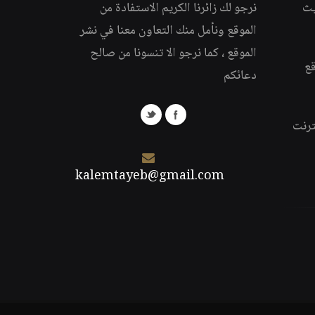
يث
نرجو لك زائرنا الكريم الاستفادة من
الموقع ونأمل منك التعاون معنا في نشر
الموقع ، كما نرجو الا تنسونا من صالح
قع
دعائكم
ترنت
kalemtayeb@gmail.com