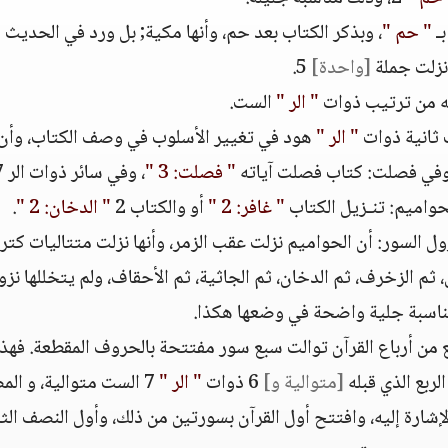
بـ
" حم "
، وبذكر الكتاب بعد حم، وأنها مكية; بل ورد في الحديث أ
زلت جملة
[واحدة]
5.
ه من ترتيب ذوات
" الر "
الست.
 ثانية ذوات
" الر "
هود في تغيير الأسلوب في وصف الكتاب، وأن
وفي فصلت: كتاب فصلت آياته
" فصلت: 3 "
حواميم: تنـزيل الكتاب
" غافر: 2 "
أو والكتاب 2
" الدخان: 2 "
.
ل السور: أن الحواميم نزلت عقب الزمر، وأنها نزلت متتاليات كترت
م الزخرف، ثم الدخان، ثم الجاثية، ثم الأحقاف، ولم يتخللها نزو
ناسبة جلية واضحة في وضعها هكذا.
 من أرباع القرآن توالت سبع سور مفتتحة بالحروف المقطعة. فهذ
لربع الذي قبله
[متوالية و]
6 ذوات
" الر "
7 الست متوالية، و ال
شارة إليه، وافتتح أول القرآن بسورتين من ذلك، وأول النصف الثا