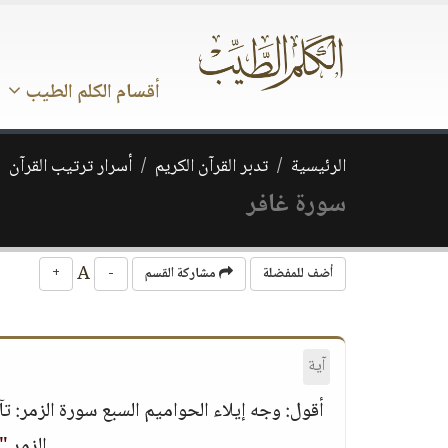
أقسام الكلم الطيب
الرئيسية
تدبر القرآن الكريم
أسرار ترتيب القرآن
سورة غافر
A
أضف للمفضلة
مشاركة القسم
-
+
آية
أقول: وجه إيلاء الحواميم السبع سورة الزمر: 
الزمر
"