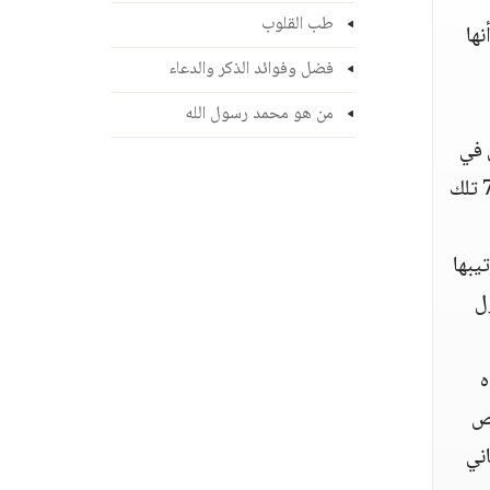
طب القلوب
نها
فضل وفوائد الذكر والدعاء
من هو محمد رسول الله
 في
، وفي سائر ذوات الر 7 تلك
يبها
ل
ه
مص
ني