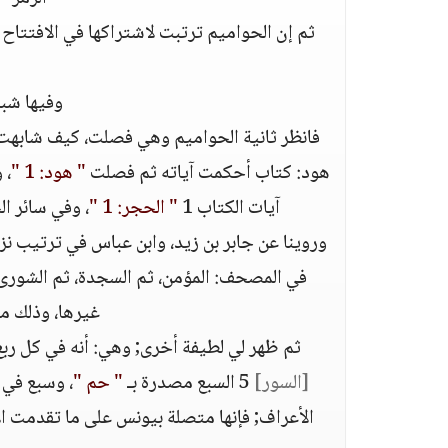
ثم إن الحواميم ترتبت لاشتراكها في الافتتاح 
ن
وفيها شب
فانظر ثانية الحواميم وهي فصلت، كيف شابهت
هود: كتاب أحكمت آياته ثم فصلت
" هود: 1 "
، 
آيات الكتاب 1
" الحجر: 1 "
، وفي سائر ال
وروينا عن جابر بن زيد، وابن عباس في ترتيب نزو
في المصحف: المؤمن، ثم السجدة، ثم الشورى، ث
غيرها، وذلك م
ثم ظهر لي لطيفة أخرى; وهي: أنه في كل ربع
[السور]
5 السبع مصدرة بـ
" حم "
، وسبع في ا
الأعراف; فإنها متصلة بيونس على ما تقدمت الإ