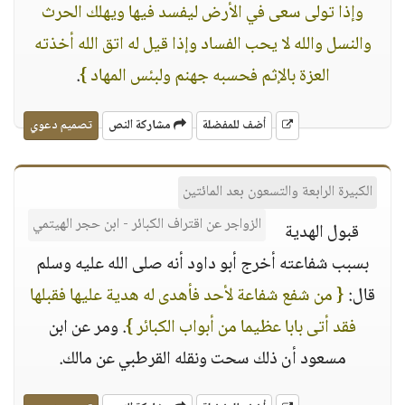
وإذا تولى سعى في الأرض ليفسد فيها ويهلك الحرث
والنسل والله لا يحب الفساد وإذا قيل له اتق الله أخذته
العزة بالإثم فحسبه جهنم ولبئس المهاد }
.
أضف للمفضلة
مشاركة النص
تصميم دعوي
الكبيرة الرابعة والتسعون بعد المائتين
الزواجر عن اقتراف الكبائر - ابن حجر الهيتمي
قبول الهدية
بسبب شفاعته أخرج أبو داود أنه صلى الله عليه وسلم
قال:
{ من شفع شفاعة لأحد فأهدى له هدية عليها فقبلها
فقد أتى بابا عظيما من أبواب الكبائر }
. ومر عن ابن
مسعود أن ذلك سحت ونقله القرطبي عن مالك.