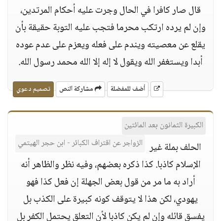
قال صار كافرا في الحال وجرت عليه أحكام المرتدين،
وإن لم يرده ارتكب محرما فتجب عليه التوبة حقيقة بأن
يقلع عن معصيته ويندم على فعله ويعزم على عدم عوده
أبدا ويستغفر الله ويقول لا إله إلا الله محمد رسول الله.
أضف للمفضلة
مشاركة النص
تصميم دعوي
الكبيرة الثمانون بعد المائتين
الزواجر عن اقتراف الكبائر - ابن حجر الهيتمي
الحلف بملة غير
الإسلام كاذبا. كذا ذكره بعضهم، وفيه نظر والظاهر أنه
أراد به ما مر من قول بعض الجهلة إن فعل كذا فهو
يهودي، لكن هذا لا يتوقف كونه كبيرة على الكذب بل
يفسق قائله وإن لم يكن كاذبا لأن التعلق يحتمل الكفر بل