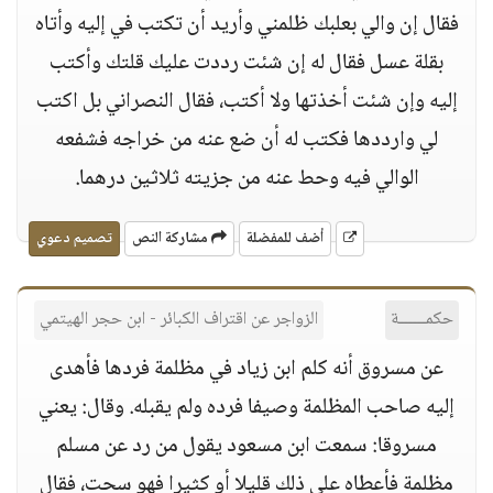
فقال إن والي بعلبك ظلمني وأريد أن تكتب في إليه وأتاه
بقلة عسل فقال له إن شئت رددت عليك قلتك وأكتب
إليه وإن شئت أخذتها ولا أكتب، فقال النصراني بل اكتب
لي وارددها فكتب له أن ضع عنه من خراجه فشفعه
الوالي فيه وحط عنه من جزيته ثلاثين درهما.
أضف للمفضلة
مشاركة النص
تصميم دعوي
حكمــــــة
الزواجر عن اقتراف الكبائر - ابن حجر الهيتمي
عن مسروق أنه كلم ابن زياد في مظلمة فردها فأهدى
إليه صاحب المظلمة وصيفا فرده ولم يقبله. وقال: يعني
مسروقا: سمعت ابن مسعود يقول من رد عن مسلم
مظلمة فأعطاه على ذلك قليلا أو كثيرا فهو سحت، فقال