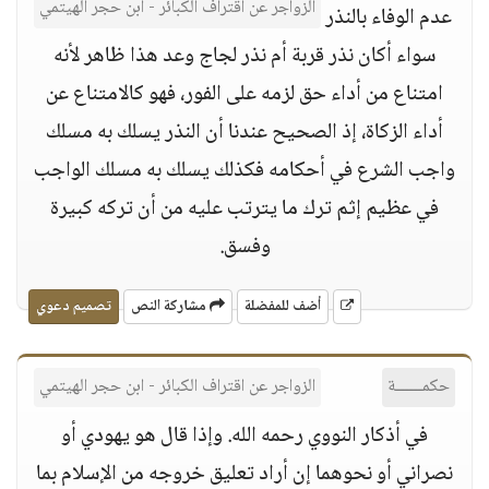
الزواجر عن اقتراف الكبائر - ابن حجر الهيتمي
عدم الوفاء بالنذر
سواء أكان نذر قربة أم نذر لجاج وعد هذا ظاهر لأنه
امتناع من أداء حق لزمه على الفور، فهو كالامتناع عن
أداء الزكاة، إذ الصحيح عندنا أن النذر يسلك به مسلك
واجب الشرع في أحكامه فكذلك يسلك به مسلك الواجب
في عظيم إثم ترك ما يترتب عليه من أن تركه كبيرة
وفسق.
أضف للمفضلة
مشاركة النص
تصميم دعوي
حكمــــــة
الزواجر عن اقتراف الكبائر - ابن حجر الهيتمي
في أذكار النووي رحمه الله. وإذا قال هو يهودي أو
نصراني أو نحوهما إن أراد تعليق خروجه من الإسلام بما