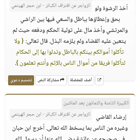
الزواجر عن اقتراف الكبائر - ابن حجر الهيتمي
أخذ الرشوة ولو
بحق وإعطاؤها بباطل والسعي فيها بين الراشي
والمرتشي وأخذ مال على تولية الحكم ودفعه حيث لم
يتعين عليه القضاء ولم يلزمه البذل. قال تعالى:
{ ولا
تأكلوا أموالكم بينكم بالباطل وتدلوا بها إلى الحكام
لتأكلوا فريقا من أموال الناس بالإثم وأنتم تعلمون }
.
أضف للمفضلة
مشاركة النص
تصميم دعوي
الكبيرة الثامنة والثمانون بعد المائتين
الزواجر عن اقتراف الكبائر - ابن حجر الهيتمي
إرضاء القاضي
وغيره من الناس بما يسخط الله تعالى. أخرج ابن حبان
في صحيحه عن عائشة رضي الله عنها أن رسول الله