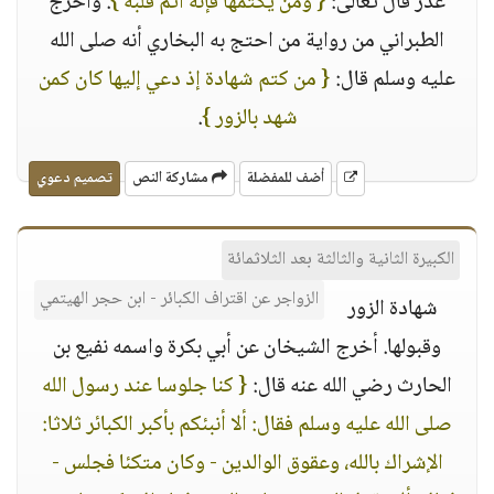
عذر قال تعالى:
{ ومن يكتمها فإنه آثم قلبه }
. وأخرج
الطبراني من رواية من احتج به البخاري أنه صلى الله
عليه وسلم قال:
{ من كتم شهادة إذ دعي إليها كان كمن
شهد بالزور }
.
أضف للمفضلة
مشاركة النص
تصميم دعوي
الكبيرة الثانية والثالثة بعد الثلاثمائة
الزواجر عن اقتراف الكبائر - ابن حجر الهيتمي
شهادة الزور
وقبولها. أخرج الشيخان عن أبي بكرة واسمه نفيع بن
الحارث رضي الله عنه قال:
{ كنا جلوسا عند رسول الله
صلى الله عليه وسلم فقال: ألا أنبئكم بأكبر الكبائر ثلاثا:
الإشراك بالله، وعقوق الوالدين - وكان متكئا فجلس -