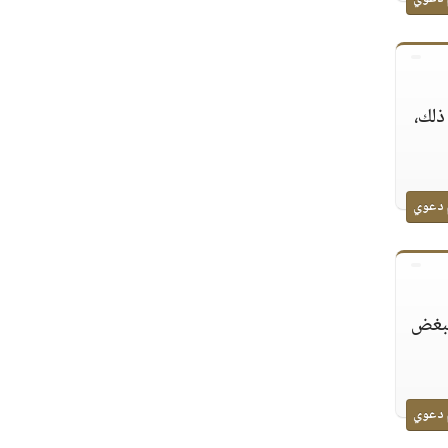
ذلك،
 دعوي
 تبغض
 دعوي