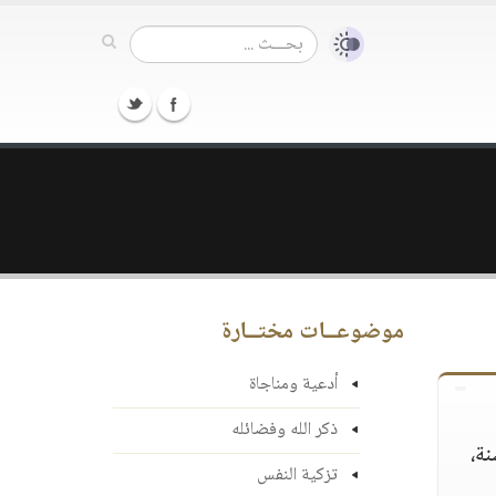
موضوعــات مختــارة
أدعية ومناجاة
ذكر الله وفضائله
نة،
تزكية النفس