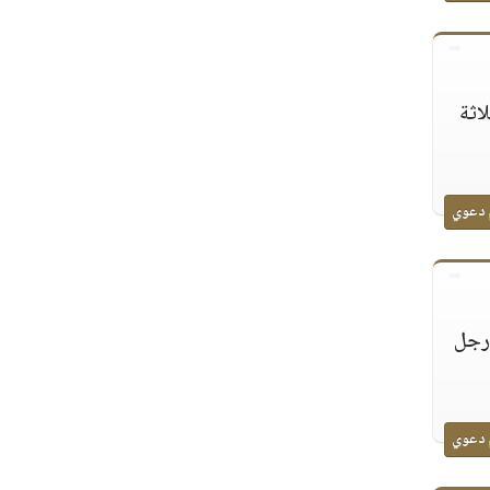
اثة
 دعوي
 رجل
 دعوي