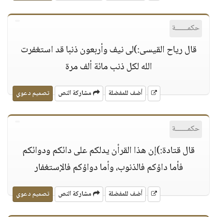
حكمــــــة
قال رياح القيسى:)لى نيف وأربعون ذنبا قد استغفرت
الله لكل ذنب مائة ألف مرة
أضف للمفضلة
مشاركة النص
تصميم دعوي
حكمــــــة
قال قتادة:)إن هذا القرأن يدلكم على دائكم ودوائكم
فأما داؤكم فالذنوب، وأما دواؤكم فالإستغفار
أضف للمفضلة
مشاركة النص
تصميم دعوي