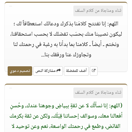
ثناء ومناجاة من كلام السلف
اللهم: إنا نفتتح كلامَنا بذكرك ودعائك استعطافاً لك ؛
ليكون نصيبنا منك بحسَب تفضلك لا بحسب استحقاقنا،
ونختم ـ أيضاً ـ كلامنا بما بدأنا به رغبة في رحمتك لنا
وتجاوزك عنا ورفقك بنا...
أضف للمفضلة
مشاركة النص
تصميم دعوي
ثناء ومناجاة من كلام السلف
(اللهم: إنا نسألُك لا عن ثقةٍ ببياضِ وجوهنا عندك، وحُسنِ
أفعالنا معك، وسوالف إحساننا قِبَلَك، ولكن عن ثقة بكرمك
الفائض، وطمع في رحمتك الواسعة، نعم وعن توحيد لا