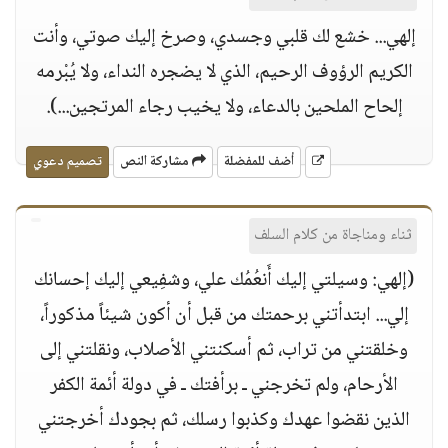
إلهي... خشع لك قلبي وجسدي، وصرخ إليك صوتي، وأنت
الكريم الرؤوف الرحيم، الذي لا يضجره النداء، ولا يُبْرمه
إلحاح الملحين بالدعاء، ولا يخيب رجاء المرتجين...).
أضف للمفضلة
مشاركة النص
تصميم دعوي
ثناء ومناجاة من كلام السلف
(إلهي: وسيلتي إليك أَنعُمُك علي، وشفِيعي إليك إحسانك
إلي... ابتدأتني برحمتك من قبل أن أكون شيئاً مذكوراً،
وخلقتني من تراب، ثم أسكنتني الأصلاب، ونقلتني إلى
الأرحام، ولم تخرجني ـ برأفتك ـ في دولة أئمة الكفر
الذين نقضوا عهدك وكذبوا رسلك، ثم بجودك أخرجتني