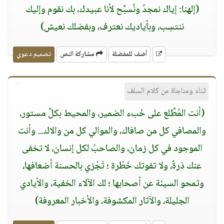
(إلهنا: إياك نمجدُ ونُسبِّح لأنا عبيدك، بك نقوم وإليك
ننتسِب، وبأياديك نعترف، وبفضلك نعيش)
أضف للمفضلة
مشاركة النص
تصميم دعوي
ثناء ومناجاة من كلام السلف
(أنت المُطَّلع على خَبء الضمير، والمحيط بكلِّ مستور،
والمصافي كل من صافاك، والموالي كل من والاك... وأنت
الموجود في كل زمان، والصاحبُ لكل إنسان، لا تخفى
عنك ذرةٌ، ولا تفوتك خَطْرة ؛ تَجْزي بالحسنة أضعافها،
وتمحو السيئة عن أصحابها ؛ لك الآلاء الخفية، والأيادي
الجليلة، والآثار المكشوفة، والأخبار المعروفة)