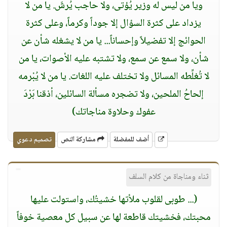
ويا من ليس له وزير يُؤتى، ولا حاجب يُرشَ. يا من لا
يزداد على كثرة السؤال إلا جوداً وكرماً، وعلى كثرة
الحوائج إلا تفضيلاً وإحساناً... يا من لا يشغله شأن عن
شأن، ولا سمع عن سمع، ولا تشتبه عليه الأصوات، يا من
لا تُغلِّطه المسائل ولا تختلف عليه اللغات. يا من لا يُبْرمه
إلحاحُ الملحين، ولا تضجره مسألة السائلين، أذقنا بَرْدَ
عفوك وحلاوة مناجاتك)
أضف للمفضلة
مشاركة النص
تصميم دعوي
ثناء ومناجاة من كلام السلف
(... طوبى لقلوب ملأتها خشيتُك، واستولت عليها
محبتك، فخشيتك قاطعة لها عن سبيل كل معصية خوفاً