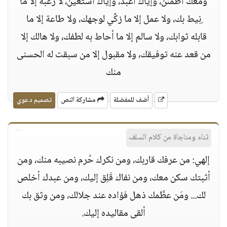
ومعك أطمئن، وإياك أعبد، وإياك أستعين، لا رغبة إلا ما
ِنِيط بك، ولا عمل إلا ما زكِّي لوجهك، ولا طاعة إلا ما
قابله ثوابك، ولا سالم إلا ما أحاط به لطفك، ولا هالك إلا
من قعد عنه توفيقك، ولا مقبول إلا من سبقت له الحسنى
منك
أضف للمفضلة
مشاركة النص
تصميم دعوي
ثناء ومناجاة من كلام السلف
إلهي: من عرفك قاربك، ومن نكرك حُرم نصيبه منك، ومن
أثبتك سكن معك، ومن نفاك قَلِق إليك، ومن عبدك أخلص
لك... ومَن عظّمك ذهل فؤاده عند جلالك، ومن وثق بك
ألقى مقاليده إليك.