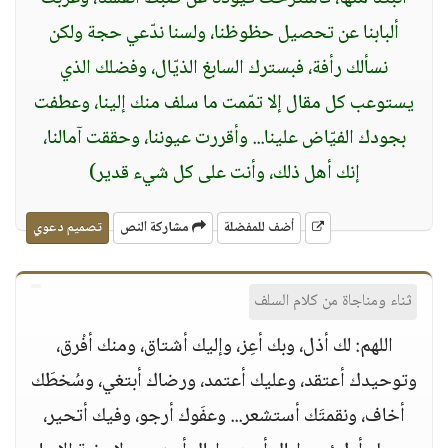
ألبابنا عن تحصيل حظوظنا، ولسنا ندّعي حجة ولكن
نسألك رأفة، فبسترك السابغ الذيّال، وفضلك الذي
يستوعب كل مقال إلا تمّمت ما سلف منك إلينا، وعطفت
بجودك الفيّاض علينا... وأقررت عيوننا، وحققت آمالنا،
إنك أهل ذلك، وأنت على كل شيء قدير)
أضف للمفضلة
مشاركة النص
تصميم دعوي
ثناء ومناجاة من كلام السلف
اللهم: لك أذل، وبك أعِز، وإليك أشتاق، ومنك أفْرق،
وتوحيدك أعتقد، وعليك أعتمد، ورضاك أبتغي، وسُخطَك
أخاف، ونقمتَك أستشعر... وعفَوك أرجو، وفيك أتحير،