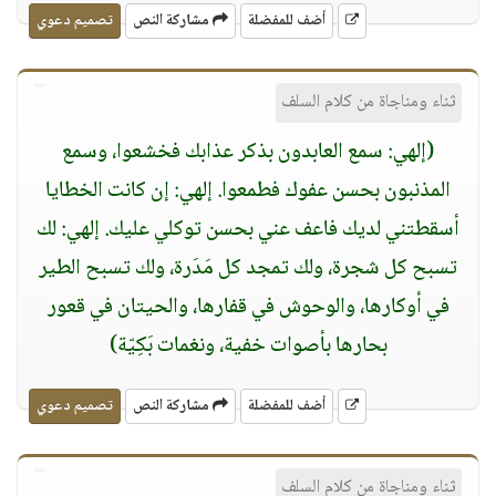
أضف للمفضلة
مشاركة النص
تصميم دعوي
ثناء ومناجاة من كلام السلف
(إلهي: سمع العابدون بذكر عذابك فخشعوا، وسمع
المذنبون بحسن عفوك فطمعوا. إلهي: إن كانت الخطايا
أسقطتني لديك فاعف عني بحسن توكلي عليك. إلهي: لك
تسبح كل شجرة، ولك تمجد كل مَدَرة، ولك تسبح الطير
في أوكارها، والوحوش في قفارها، والحيتان في قعور
بحارها بأصوات خفية، ونغمات بَكِيّة)
أضف للمفضلة
مشاركة النص
تصميم دعوي
ثناء ومناجاة من كلام السلف