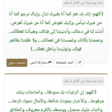
ثناء ومناجاة من كلام السلف
(اللهم: إنك بك نعز كما أنا بغيرك نذل، وإياك نرجو كما أنا
من غيرك نيأس، وإليك نفوض كما أنا عن غيرك نُعرض،
أذنت لنا في دعائك، وأدنيتنا إلى فِنائك، وهيأتنا لعطائك...
وعممتنا بآلائك، وغمستنا في نعمائك...، ولا طفتنا بظاهر
قولك، وتوليتنا بباطن فعلك...)
أضف للمفضلة
مشاركة النص
تصميم دعوي
ثناء ومناجاة من كلام السلف
(اللهم: إن الرغبات بك منوطة... والحاجات ببابك
مرفوعة... والأخبار بجودك شائعة، والآمال نحوك نازعة...،
والثناء عليك متصل، ووصفك بالكرم معروف، والخلائق