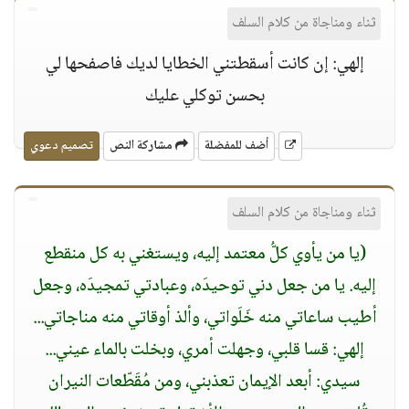
ثناء ومناجاة من كلام السلف
إلهي: إن كانت أسقطتني الخطايا لديك فاصفحها لي
بحسن توكلي عليك
أضف للمفضلة
مشاركة النص
تصميم دعوي
ثناء ومناجاة من كلام السلف
(يا من يأوي كلُّ معتمد إليه، ويستغني به كل منقطع
إليه. يا من جعل دني توحيدَه، وعبادتي تمجيدَه، وجعل
أطيب ساعاتي منه خَلَواتي، وألذ أوقاتي منه مناجاتي...
إلهي: قسا قلبي، وجهلت أمري، وبخلت بالماء عيني...
سيدي: أبعد الإيمان تعذبني، ومن مُقَطّعات النيران