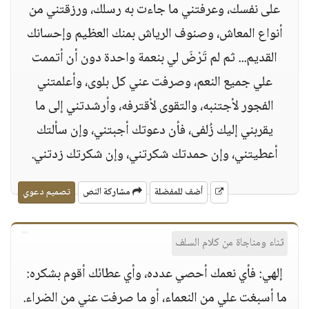
على نفسك، وعرفتني ما جاءت به رسلك، ورزقتني من
أنواع المعاش، وصنوف الرياش بمنك العظيم وإحسانك
القديم... ثم لم تَرْضَ لي بنعمة واحدة دون أن أتممت
علي جميع النعم، وصرفت عني كل بلوى، وأعلمتني
الفجور لأجتنبه، والتقوى لأقترفه، وأرشدتني إلى ما
يقربني إليك زُلفى، فأن دعوتك أجبتني، وإن سألتك
أعطيتني، وإن حمدتك شكرتني، وإن شكرتك زدتني.
أضف للمفضلة
مشاركة النص
تصميم دعوي
ثناء ومناجاة من كلام السلف
إلهي: فأي نعمك أحصي عدده، وأي عطائك أقوم بشكره:
ما أسبغت علي من النعماء، أو ما صرفت عني من الضراء.