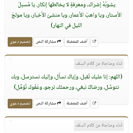
يشوبُهُ إشراك، ومعرفةٍ لا يخالطها إنكار. يا مُسبلَ
الأستار، ويا واهبَ الأعمار، ويا منشئ الأخبار، ويا مولجَ
الليل في النهار)
أضف للمفضلة
مشاركة النص
تصميم دعوي
ثناء ومناجاة من كلام السلف
(اللهم: إنا عليك نُقبل، وإياك نسأل، وإليك نسترسل، وبك
نتوسَّل، ورضاكَ نبغي، ورحمتَك نرجو، وعَفْوك نُؤمِّل)
أضف للمفضلة
مشاركة النص
تصميم دعوي
ثناء ومناجاة من كلام السلف