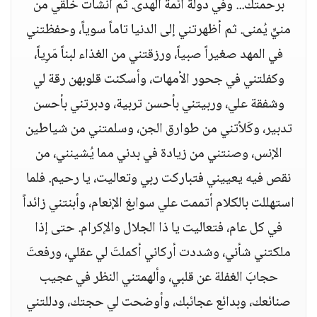
برحمتك... وفي دولة أئمة الهدى. ثم أنشأت خلقي من
منيٍّ يُمنى. ثم أظهرتني إلى الدنيا تاماً سوياً، وحفظتني
في المهد صغيراً صبياً، ورزقتني من الغذاء لبناً مَرِياً،
وكفلتني في جحور الأمهات، وأسكنت قلوبهن رقة لي
وشفقة علي، وربيتني بأحسن تربية، ودبرتني بأحسن
تدبير، وكَلأتني من طوارق الجن، وسلمتني من شياطين
الإنس، وصنتني من زيادة في بدني مما يُشينني، من
نقص فيه يعييني فتباركت ربي وتعاليت، يا رحيم. فلما
استهللت بالكلام أتممت علي سوابغ الإنعام، وأبنتني زائداً
في كل عام، فتعاليت يا ذا الجلال والإكرام. حتى إذا
ملكتني شأني، وشددت أركاني أكملتَ لي عقلي، ورفعتَ
حجابَ الغفلة عن قلبي، وألهمتني النظر في عجيب
صنائعك، وبدائع عجائبك، وأوضحت لي حجتك، ودللتني