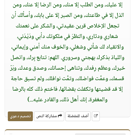
إلا عليك، ومن الطلب إلا منك، ومن الرضا إلا عنك، ومن
الذل إلا في طاعتك، ومن الصبر إلا على بابك، وأسألك أن
تجعل الإخلاص قرين عقيدتي، والشكر على نعمتك
شعاري ودثاري، والنظرَ في ملكوتك دأبي ودَيْدَني،
والانقياد لك شأني وشغلي، والخوف منك أمني وإيماني،
واللياذ بذكرك بهجتي وسروري. اللهم: تتابع بِرك، واتصل
خيرك، وعظم رِفدك، وتناهى إحسانك، وصدق وعدك، وبَرّ
قسمك، وعمَّت فواضلك، وتمَّت نوافلك، ولم تسبق حاجة
إلا قد قضيتها وتكفلت بقضائها، فاختم ذلك كله بالرضا
والمغفرة، إنك أهل ذلك، والقادر عليه...)
أضف للمفضلة
مشاركة النص
تصميم دعوي