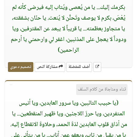
بكرمك إليك... يا من يُعصى ويُتاب إليه فيرضى كأنه لم
يُعْصَ، بكرم لا يوصف وتَحنُّن لا يُنعت. يا حنّان بشفقته،
يا متجاوز بعظمته... يا قريباً لا يبعد عن المقترفين، ويا
ودوداً لا يعجل على المذنبين، اغفر لي وارحمني يا أرحم
الراحمين)
أضف للمفضلة
مشاركة النص
تصميم دعوي
ثناء ومناجاة من كلام السلف
(يا حبيب التائبين، ويا سرور العابدين، ويا أنيس
المتفردين، ويا حرزَ اللاجئين، ويا ظهير المنقطعين... يا
من أذاق قلوب العابدين لذةَ الحمد، وحلاوةَ الانقطاع إليه.
يا من يقبل من تاب، ويعفو عمن أناب... يا من يتأنى على