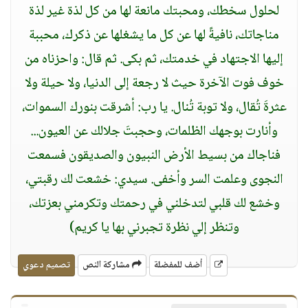
لحلول سخطك، ومحبتك مانعة لها من كل لذة غير لذة
مناجاتك، نافيةً لها عن كل ما يشغلها عن ذكرك، محببة
إليها الاجتهاد في خدمتك، ثم بكى. ثم قال: واحزناه من
خوف فوت الآخرة حيث لا رجعة إلى الدنيا، ولا حيلة ولا
عثرةَ تُقال، ولا توبة تُنال. يا رب: أشرقت بنورك السموات،
وأنارت بوجهك الظلمات، وحجبتَ جلالك عن العيون...
فناجاك من بسيط الأرض النبيون والصديقون فسمعت
النجوى وعلمت السر وأخفى. سيدي: خشعت لك رقبتي،
وخشع لك قلبي لتدخلني في رحمتك وتكرمني بعزتك،
وتنظر إلي نظرة تجبرني بها يا كريم)
أضف للمفضلة
مشاركة النص
تصميم دعوي