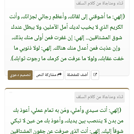
ثناء ومناجاة من كلام السلف
(إلهي: ما أشوقني إلى لقائك، وأعظم رجائي لجزائك، وأنت
الكريم الذي لا يخيب لديك أمل الآملين، ولا يبطل عندك
شوق المشتاقين... إلهي: إن غفرت فمن أولى منك بذلك،
وإن عذبت فمن أعدل منك هنالك. إلهي: لولا ذنوبي ما
خفت عقابك، ولولا ما عرفت من كرمك ما رجوت ثوابك)
.
أضف للمفضلة
مشاركة النص
تصميم دعوي
ثناء ومناجاة من كلام السلف
(إلهي: أنت سيدي وأملي، ومَن به تمام عملي، أعوذ بك
من بدن لا ينتصب بين يديك، وأعوذ بك من عين لا تبكي
شوقاً إليك. إلهي: أنت الذي صرفت عن جفون المشتاقين