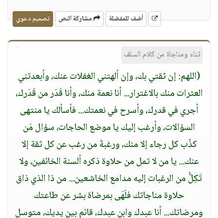
أضف للمفضلة
مشاركة النص
تصميم دعوي
ثناء ومناجاة من كلام السلف
(اللهم: إن ثقتي بك، وإن ألهتني الغفلات عنك، وأبعدتني
العثرات منك بالاغترار... أنا نعمة منك، وأنا قَدَر من قَدَرك،
أجري في قدرك، وأسرح في نعمتك... فأسألك يا منتهى
السؤالات، وأرغب إليك يا موضع الحاجات، سؤال مَن
كذّب كل رجاء إلا منك، ورغبةَ من رغب عن كل ثقة إلا
عنك... يا من لا تمل من حلاوة ذكره ألسنة الخائفين، ولا
تَكِلُّ من الرغبات إليه مدامع الخاشعين... من ذا الذي ذاق
حلاوة مناجاتك فلَهَى بمرضاة بشر عن طاعتك
ومرضاتك... أنا عبدك وابن عبدك، قائم بين يديك، متوسل