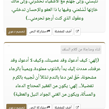
تُلبسني، وإلى جهنم مع الأشقياء تحشرني، وإلى مالك
خازنها تُسْلمني، وفيها يا ذا العفو والإحسان تدخلني،
وعفَوك الذي كنت أرجو تحرمني...)
أضف للمفضلة
مشاركة النص
تصميم دعوي
ثناء ومناجاة من كلام السلف
(إلهي: كيف أدعوك وقد عصيتك، وكيف لا أدعوك وقد
عرفتك، مددت إليك يداً بالذنوب مملوءة، ويميناً بالرجاء
مشحونة، حُقّ لمن دعا بالندم تذللاً أن تُجيبه بالكرم
تفضيلاً... إلهي: يكون من الفقير المحتاج الدعاء
والمسألة، ويكون من الغني الجواد النيل والعطية)
أضف للمفضلة
مشاركة النص
تصميم دعوي