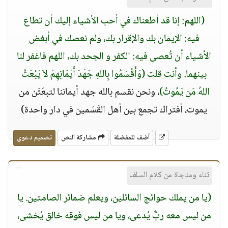
(اللهم: إنا قد أطعناك في أحب الأشياء إليك أن تطاع
فيه: الإيمان بك والإقرار بك، ولم نعصك في أبغض
الأشياء أن تُعصى فيه: الكفر و الجحد بك، اللهم فاغفر لنا
بينهما. وأنت قلت (وَأَقْسَمُوا بِاللهِ جَهْدَ أَيْمَانِهِمْ لاَ يَبْعَثُ
اللهُ مَن يَمُوتُ)
، ونحن نقسم بالله جهد أيماننا لتبعَثَن من
يموت، أفتراك تجمع بين أهل القَسَمين في دار واحدة)
أضف للمفضلة
مشاركة النص
تصميم دعوي
ثناء ومناجاة من كلام السلف
(يا من يملك حوائج السائلين، ويعلم ضمائر الصامتين. يا
من ليس معه ربٌّ يُدعى، ويا من ليس فوقه خالق يُخشى،