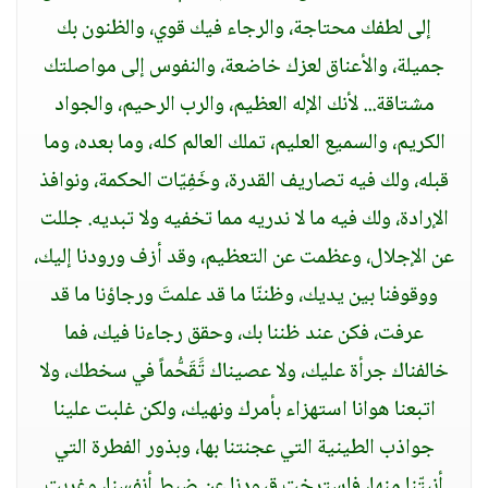
إلى لطفك محتاجة، والرجاء فيك قوي، والظنون بك
جميلة، والأعناق لعزك خاضعة، والنفوس إلى مواصلتك
مشتاقة... لأنك الإله العظيم، والرب الرحيم، والجواد
الكريم، والسميع العليم، تملك العالم كله، وما بعده، وما
قبله، ولك فيه تصاريف القدرة، وخَفِيّات الحكمة، ونوافذ
الإرادة، ولك فيه ما لا ندريه مما تخفيه ولا تبديه. جللت
عن الإجلال، وعظمت عن التعظيم، وقد أزف ورودنا إليك،
ووقوفنا بين يديك، وظننّا ما قد علمتَ ورجاؤنا ما قد
عرفت، فكن عند ظننا بك، وحقق رجاءنا فيك، فما
خالفناك جرأة عليك، ولا عصيناك تََقَحُّماً في سخطك، ولا
اتبعنا هوانا استهزاء بأمرك ونهيك، ولكن غلبت علينا
جواذب الطينية التي عجنتنا بها، وبذور الفطرة التي
أنبتّنا منها، فاسترخت قيودنا عن ضبط أنفسنا، وغربت