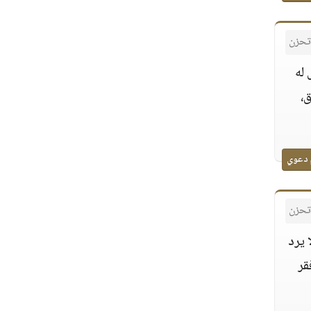
 تحزن
له
،
 دعوي
 تحزن
 يرد
قر