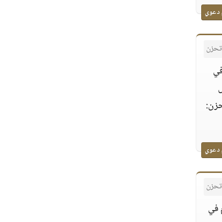
 دعوي
 تحزن
في
س
حزن:
 دعوي
 تحزن
 في