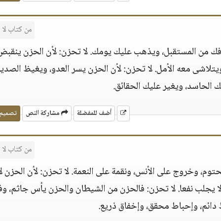
من كتاب لا
فك من المستقبل، ويذهب عليك يومك.
لا تحزن:
لأن الحزن ينقبض 
ويتلاشى معه الأمل.
لا تحزن:
لأن الحزن يسر العدو، ويغيظ الصديق
الحاسد، ويغير عليك الحقائق.
أضف للمفضلة
مشاركة النص
تصميم
من كتاب لا
حتوم، وخروج على الأنس، ونقمة على النعمة.
لا تحزن:
لأن الحزن لا
لا يجلب نفعا.
لا تحزن:
فالحزن من الشيطان والحزن يأس جاثم، وف
دائم، وإحباط محقق، وإخفاق ذريع.