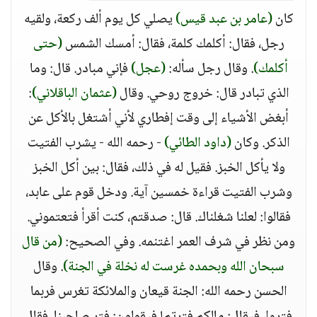
كان
(عامر بن عبد قيس)
يصلي كل يوم ألف ركعة، ولقيه
رجل، فقال: أكلمك كلمة، فقال: أمسك الشمس
(حتى
أكلمك)
. وقال رجل سأله:
(عجل)
فإني مبادر. قال: وما
الذي تبادر قال: خروج روحي. وقال
(عثمان الباقلاني)
:
أبغض الأشياء إلى وقت إفطاري لأني أشتغل بالأكل عن
الذكر. وكان
(داود الطائي)
- رحمه الله - يشرب الفتيت
ولا يأكل الخبز. فقيل له في ذلك، فقال: بين أكل الخبز
وشرب الفتيت قراءة خمسين آية. ودخل قوم على عابد،
فقالوا: لعلنا شغلناك. قال: صدقتم، كنت أقرأ فتعتموني.
ومن نظر في شرف العمر اغتنمه. وفي الصحيح:
(من قال
سبحان الله وبحمده غرست له نخلة في الجنة)
. وقال
الحسن رحمه الله: الجنة قيعان والملائكة تغرس فربما