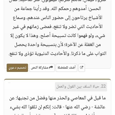
فتروا، فيقال: مالكم فترتم! فيقولون: فتر صاحبنا. فقال
الحسن: أمدوهم رحمكم الله. وقد رأينا جماعة من
الأشياخ يرتاحون إلى حضور الناس عندهم، وسماع
الأحاديث التي تضر ولا تنفع، فمضى زمانهم في غير
شيء، ولو فهموا كانت تسبيحة أصلح. وهذا لا يكون إلا
من الغفلة عن الآخرة؛ لأن بتسبيحة واحدة يحصل
الثواب على ما ذكرنا. والأحاديث الدنيوية تؤذى ولا تنفع.
أضف للمفضلة
مشاركة النص
تصميم دعوي
22. حياة السلف بين القول والعمل
ما قيل في المعاصي والحذر منها وفضل من تجنبها: عن
عائشة - رضي الله عنها - قالت: إنكم لن تلقوا الله بشيء