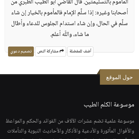
المأموم بالتسليمتين‏.‏ قال القاضي أبو الطيب الطبري من
أصحابنا وغيره‏:‏ إذا سلَّم الإِمام فالمأموم بالخيار إن شاء
سلَّم في الحال، وإن شاء استدام الجلوس للدعاء وأطال
ما شاء، واللّه أعلم‏.‏
أضف للمفضلة
مشاركة النص
تصميم دعوي
حول الموقع
موسوعة الكلم الطيب
موسوعة علمية تضم عشرات الآلاف من الفوائد والحكم والمواعظ
والأقوال المأثورة والأدعية والأذكار والأحاديث النبوية والتأملات