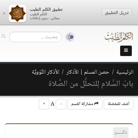
تطبيق الكلم الطيب
تنزيل التطبيق
×
الكلم الطيب
مجاني - بدون إعلانات
الرئيسية
حصن المسلم | الأذكار
الأذكار النَّوَويَّة
بابُ السَّلام لِلتحلُّل من الصَّلاة
A
أضف للمفضلة
مشاركة القسم
-
+
ذكـــــر