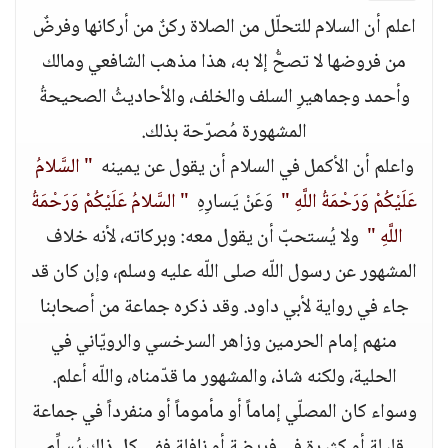
اعلم أن السلام للتحلّل من الصلاة ركنٌ من أركانها وفرضٌ
من فروضها لا تصحُّ إلا به، هذا مذهب الشافعي ومالك
وأحمد وجماهيرِ السلف والخلف، والأحاديثُ الصحيحةُ
المشهورة مُصرّحة بذلك‏.‏
واعلم أن الأكمل في السلام أن يقول عن يمينه ‏
" ‏السَّلامُ
عَلَيْكُمْ وَرَحْمَةُ اللَّهِ‏ "
‏ وَعَنْ يَسارِهِ ‏
" ‏السَّلامُ عَلَيْكُمْ وَرَحْمَةُ
اللَّهِ‏ "
‏ ولا يُستحبّ أن يقول معه‏:‏ وبركاته، لأنه خلاف
المشهور عن رسول اللّه صلى اللّه عليه وسلم، وإن كان قد
جاء في رواية لأبي داود‏.‏ وقد ذكره جماعة من أصحابنا
منهم إمام الحرمين وزاهر السرخسي والرويّاني في
الحلية، ولكنه شاذ، والمشهور ما قدّمناه، واللّه أعلم‏.‏
وسواء كان المصلّي إماماً أو مأموماً أو منفرداً في جماعة