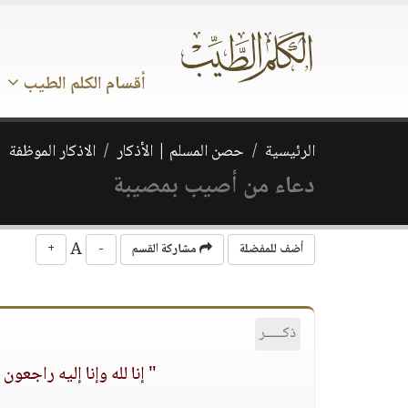
أقسام الكلم الطيب
الرئيسية
حصن المسلم | الأذكار
الاذكار الموظفة
دعاء من أصيب بمصيبة
A
أضف للمفضلة
مشاركة القسم
-
+
ذكـــــر
" إنا لله وإنا إليه راجعو