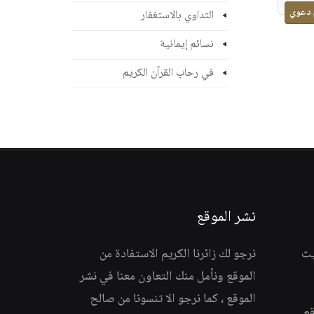
 دعوي
التداوي بالاستغفار
نسائم إيمانية
في رحاب القرآن الكريم
نشر الموقع
يث
نرجو لك زائرنا الكريم الاستفادة من
الموقع ونأمل منك التعاون معنا في نشر
الموقع ، كما نرجو الا تنسونا من صالح
قع