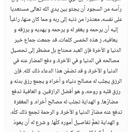
رأسه من السجود أن يجثو بين يدي الله تعالى مستعديا
على نفسه، معتذرا من ذنبه إلى ربه و مما كان منها، راغباً
إليه أن يرحمه و يغفر له و يرحمه و يهديه و يرزقه و
يعافيه، ز هذه الخمس كلمات، قد جمعت جماع خير
الدنيا و الآخرة فإن العبد محتاج بل مضطر إلى تحصيل
مصالحه في الدنيا و في الآخرة، و دفع المضار عنه في
الدنيا و الآخرة، و قد تضمّن هذا الدعاء ذلك كله. فإن
الرزق يجلب له مصالح دنياه و أخراه و يجمع رزق بدنه و
رزق قلبه و روحه، و هو أفضل الرازقين. و العافية تدفع
مضارّها. و الهداية تجلب له مصالح أخراه. و المغفرة
تدفع عنه مضارّ الدنيا و الآخرة. و الرحمة تجمع ذلك كلّه.
و الهداية تعمُّ تفاصيل أموره كلّها. و شرع له أن يعودَ