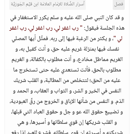
فصل
أسرار الصَّلاة للإمَام العلامَة ابن قيِّم الجَوزيَّة
و قد كان النبي صلى الله عليه و سلم يكرر الاستغفار في
هذه الجلسة فيقول:
" رب اغفر لي، رب اغفر لي، رب اغفر
لي "
، و يكثر من الرغبة فيها إلى ربه. فمثِّل أيها المصلي
نفسك فيها بمنزلة غريم عليه حق، و أنت كفيل به، و
الغريم مماطل مخادع، و أنت مطلوب بالكفالة، و الغريم
مطلوب بالحق، فأنت تستعدي عليه حتى تستخرج ما
عليه من الحق،؛ لتتخلص من المطالبة، و القلب شريك
النفس في الخير و الشر، و الثواب و العقاب، و الحمد و
الذم. و النفس من شأنها الإباق و الخروج من رقِّ العبودية،
و تضييع حقوق الله عو و جل و حقوق العباد التي قبلها،
و القلب شريكها إن قوي سلطانها و أسيرها، و هي
شريكته و أسيرته إن قوي سلطانه. فشرع للعبد إذا رفع