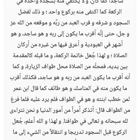
ساجداً كما كان، و لا يكتفي منه بسجدة واحدة في
الركعة كما اكتفى منه بركوع واحد ؛ و ذلك لفضل
السجود و شرفه و قرب العبد من ربِّه و موقعه من الله عز
و جل، حتى إنَّه أقرب ما يكون إلى ربه و هو ساجد، و هو
أشهر في العبودية و أعرق فيها من غيره من أركان
الصلاة ؛ و لهذا جُعل خاتمة الركعة، و ما قبله كالمقدمة
بين يديه، فمحلّه من الصلاة محل طواف الزيارة، و كما
أنه أقرب ما يكون العبد من ربه و هو ساجد، فكذلك أقرب
ما يكون منه في المناسك و هو طائف كما قال ابن عمر
لمن خطب ابنته و هو في الطواف فلم يرد عليه فلما فرغ
من الطواف قال: أتذكر أمراً من أمور الدنيا و نحن نتراءى
لله سبحانه و تعالى في طوافنا. و لهذا و الله أعلم، جُعل
الركوع قبل السجود تدريجا و انتقالاً من الشيء إلى ما