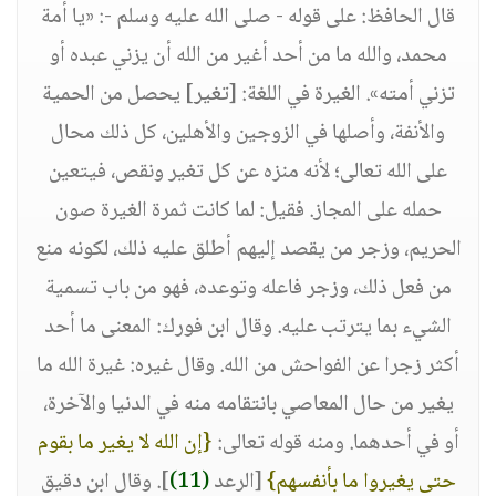
قال الحافظ: على قوله - صلى الله عليه وسلم -: «يا أمة
محمد، والله ما من أحد أغير من الله أن يزني عبده أو
تزني أمته». الغيرة في اللغة:
[تغير]
يحصل من الحمية
والأنفة، وأصلها في الزوجين والأهلين، كل ذلك محال
على الله تعالى؛ لأنه منزه عن كل تغير ونقص، فيتعين
حمله على المجاز. فقيل: لما كانت ثمرة الغيرة صون
الحريم، وزجر من يقصد إليهم أطلق عليه ذلك، لكونه منع
من فعل ذلك، وزجر فاعله وتوعده، فهو من باب تسمية
الشيء بما يترتب عليه. وقال ابن فورك: المعنى ما أحد
أكثر زجرا عن الفواحش من الله. وقال غيره: غيرة الله ما
يغير من حال المعاصي بانتقامه منه في الدنيا والآخرة،
أو في أحدهما. ومنه قوله تعالى:
{إن الله لا يغير ما بقوم
حتى يغيروا ما بأنفسهم}
[الرعد
(11)
]. وقال ابن دقيق