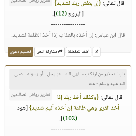
تطريز رياض الصالحين
قال تعالى:
{إن بطش ربك لشديد}
[البروج
(12)
].
----------------
قال ابن عباس: إن أخذه بالعذاب إذا أخذ الظلمة لشديد.
أضف للمفضلة
مشاركة النص
تصميم دعوي
باب التحذير من ارتكاب ما نهى الله - عز وجل - أو رسوله - صلى
الله عليه وسلم - عنه
تطريز رياض الصالحين
قال تعالى:
{وكذلك أخذ ربك إذا
أخذ القرى وهي ظالمة إن أخذه أليم شديد}
[هود
].
(102)
----------------