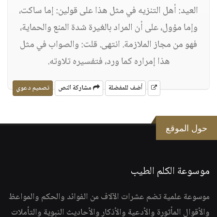
العيد: أهل التنزيه في مثل هذا على قولين: إما ساكت،
وإما مؤول، على أن المراد بالغيرة شدة المنع والحماية،
فهو من مجاز الملازمة. انتهى. قلت: والصواب في مثل
هذا إمراره كما ورد، فتفسيره تلاوته.
أضف للمفضلة
مشاركة النص
تصميم دعوي
حول الموقع
موسوعة الكلم الطيب
موسوعة علمية تضم عشرات الآلاف من الفوائد والحكم والمواعظ
والأقوال المأثورة والأدعية والأذكار والأحاديث النبوية والتأملات