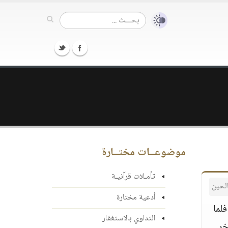
موضوعــات مختــارة
تأمـلات قرآنيـة
لحين
أدعية مختارة
لما
التداوي بالاستغفار
خر