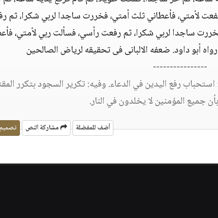
وشفعت لأمتي، فأعطاني ثلث أمتي، فخررت ساجدا لربي شكرا، ثم ر
خررت ساجدا لربي شكرا، ثم رفعت رأسي، فسألت ربي لأمتي، فأع
واه أبو داود. ضعفه الالبانى فى تحقيقه لرياض الصالحين
----------------
ستحباب رفع اليدين في الدعاء. وفيه: تكرير السجود بتكرر الم
بأن جميع المؤمنين لا يخلدون في النار.
أضف للمفضلة
مشاركة النص
تصميم