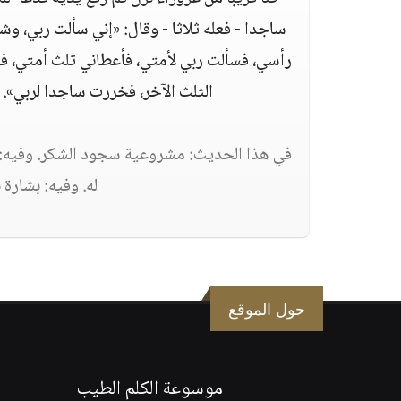
ساجدا - فعله ثلاثا - وقال: «إني سألت ربي، 
رأسي، فسألت ربي لأمتي، فأعطاني ثلث أمتي، ف
الثلث الآخر، فخررت ساجدا لربي». ر
في هذا الحديث: مشروعية سجود الشكر. وفيه: ا
له. وفيه: بشارة 
حول الموقع
موسوعة الكلم الطيب