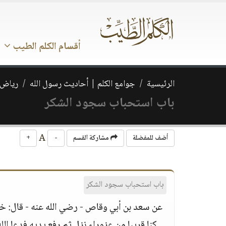
أقسام الكلم الطيب
الرئيسية
جوامع الكلم | أحاديث رسول الله
رياض 
باب استحباب سجود الشكر
A
أضف للمفضلة
مشاركة القسم
-
+
باب استحباب سجود الشكر
عن سعد بن أبي وقاص - رضي الله عنه - قال: خرج
كنا قريبا من عزوراء نزل ثم رفع يديه فدعا ال