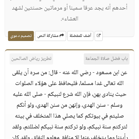
أحدهم أنه يجد عرقا سمينا أو مرماتين حسنتين لشهد
العشاء».
أضف للمفضلة
مشاركة النص
تصميم دعوي
باب فضل صلاة الجماعة
تطريز رياض الصالحين
عن ابن مسعود - رضي الله عنه - قال: من سره أن يلقى
الله تعالى غدا مسلما، فليحافظ على هؤلاء الصلوات
حيث ينادى بهن، فإن الله شرع لنبيكم - صلى الله عليه
وسلم - سنن الهدى، وإنهن من سنن الهدى، ولو أنكم
صليتم في بيوتكم كما يصلي هذا المتخلف في بيته
لتركتم سنة نبيكم، ولو تركتم سنة نبيكم لضللتم، ولقد
رأيتنا وما يتخلف عنها إلا منافق معلوم النفاق، ولقد كان