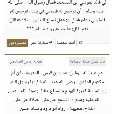
لي قائد يقودني إلى المسجد، فسأل رسول الله - صلى الله
عليه وسلم - أن يرخص له فيصلي في بيته، فرخص له،
فلما ولى دعاه، فقال له: «هل تسمع النداء بالصلاة؟» قال:
نعم. قال: «فأجب». رواه مسلم ***
أضف للمفضلة
مشاركة النص
تصميم دعوي
باب فضل صلاة الجماعة
تطريز رياض الصالحين
عن عبد الله - وقيل: عمرو بن قيس - المعروف بابن أم
مكتوم المؤذن - رضي الله عنه - أنه قال: يا رسول الله،
إن المدينة كثيرة الهوام والسباع. فقال رسول الله - صلى
الله عليه وسلم -: «تسمع حي على الصلاة حي على
الفلاح، فحيهلا». رواه أبو داود بإسناد حسن.