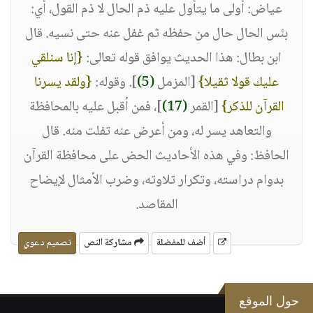
عياض: أولى ما يتأول عليه ذم الحال لا ذم القول، أي:
بئس الحال حال من حفظه ثم غفل عنه حتى نسيه. قال
ابن بطال: هذا الحديث يوافق قوله تعالى:
{إنا سنلقي
عليك قولا ثقيلا}
[المزمل
(5)
]. وقوله:
{ولقد يسرنا
القرآن للذكر}
[القمر
(17)
]، فمن أقبل عليه بالمحافظة
والتعاهد يسر له، ومن أعرض عنه تفلت منه. قال
الحافظ: وفي هذه الأحاديث الحض على محافظة القرآن
بدوام دراسته، وتكرار تلاوته، وضرب الأمثال لإيضاح
المقاصد.
أضف للمفضلة
مشاركة النص
تصميم دعوي
حول الموقع