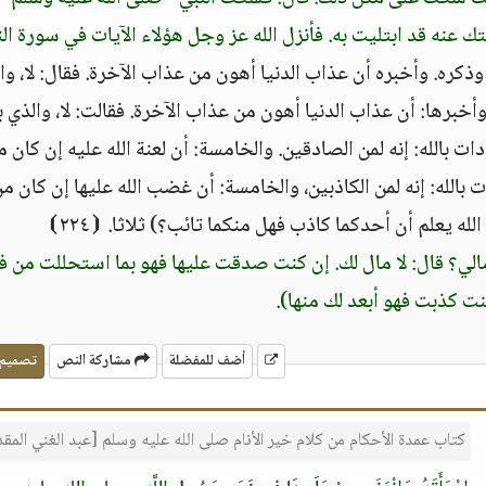
تك عنه قد ابتليت به. فأنزل الله عز وجل هؤلاء الآيات في سورة الن
كره. وأخبره أن عذاب الدنيا أهون من عذاب الآخرة. فقال: لا، وا
وأخبرها: أن عذاب الدنيا أهون من عذاب الآخرة. فقالت: لا، والذي 
ات بالله: إنه لمن الصادقين. والخامسة: أن لعنة الله عليه إن كان م
 بالله: إنه لمن الكاذبين، والخامسة: أن غضب الله عليها إن كان م
لله يعلم أن أحدكما كاذب فهل منكما تائب؟) ثلاثا. ⦗٢٢٤⦘
 مالي؟ قال: لا مال لك. إن كنت صدقت عليها فهو بما استحللت من ف
ت كذبت فهو أبعد لك منها)
.
أضف للمفضلة
مشاركة النص
تصميم
كتاب عمدة الأحكام من كلام خير الأنام صلى الله عليه وسلم [عبد الغني الم