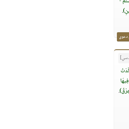
وسلم -
ْنِ)
.
 دعوي
قدسي]
َدَتْ
فِيهَا
ِرْقٌ)
.