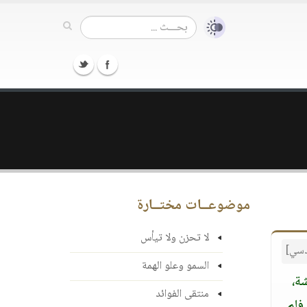
موضوعــات مختــارة
لا تحزن ولا تيأس
قدسي]
السمو وعلو الهمة
شة،
منتقى الفوائد
فلم