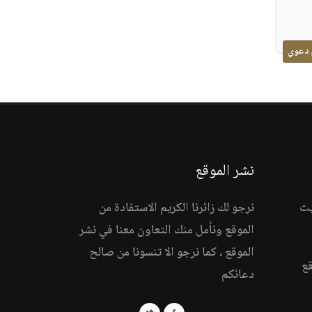
 دعوي
نشر الموقع
يث
نرجو لك زائرنا الكريم الاستفادة من
الموقع ونأمل منك التعاون معنا في نشر
الموقع ، كما نرجو الا تنسونا من صالح
قع
دعائكم