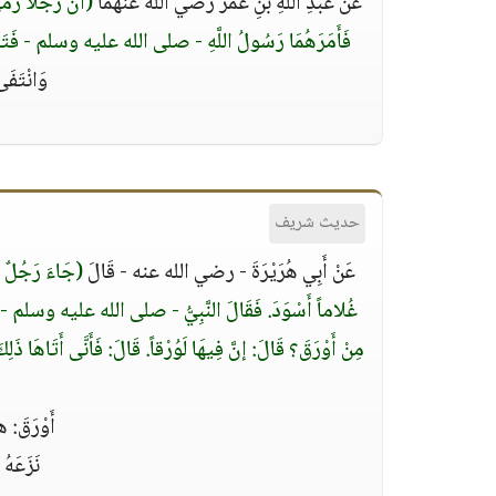
عَنْ عَبْدِ اللَّهِ بْنِ عُمَرَ رضي الله عنهما
(أَنَّ رَجُلاً رَ
فَأَمَرَهُمَا رَسُولُ اللَّهِ - صلى الله عليه وسلم - فَتَلاعَنَا، كَ
وَانْتَفَى
حديث شريف
عَنْ أَبِي هُرَيْرَةَ - رضي الله عنه - قَالَ
(جَاءَ رَجُلٌ م
غُلاماً أَسْوَدَ. فَقَالَ النَّبِيُّ - صلى الله عليه وسلم - هَلْ 
مِنْ أَوْرَقَ؟ قَالَ: إنَّ فِيهَا لَوُرْقاً. قَالَ: فَأَنَّى أَتَاهَا 
أَوْرَقَ
نَزَعَهُ