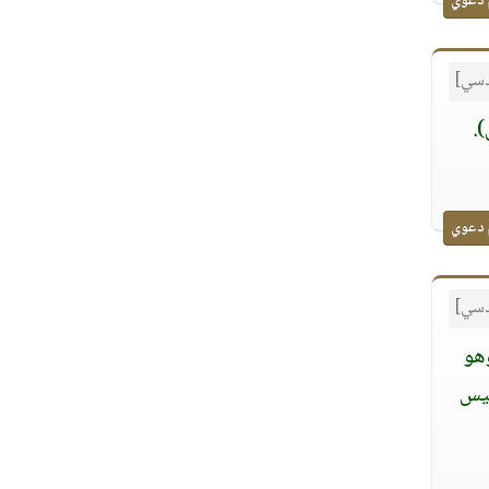
 دعوي
قدسي]
.
 دعوي
قدسي]
هو
ليس