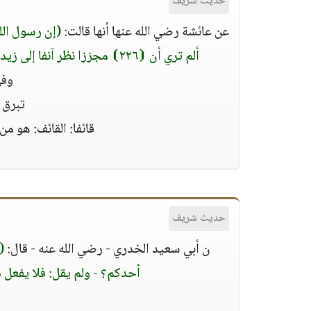
حديث شريف
عن عائشة رضي الله عنها أنها قالت:
(إن رسول الل
ألم تري أن ⦗٢٢٦⦘ مجززا نظر آنفا إلى زيد بن حارثة وأسامة بن زيد، فقال: إن بعض هذه الأقدام لمن بعض)
وفي
تبرق 
قائفا: القائف: هو من
حديث شريف
ن أبي سعيد الخدري - رضي الله عنه - قال:
(
أحدكم؟ - ولم يقل: فلا يفعل ذ