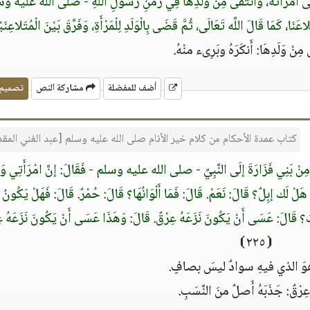
مَى امْرَأَتَهُ، وَانْتَفَى مِنْ وَلَدِهَا فِي زَمَنِ رَسُولِ اللَّهِ - صلى الله عليه 
مَا قَالَ اللَّه تَعَالَى، ثُمَّ قَضَى بِالْوَلَدِ لِلْمَرْأَةِ، وَفَرَّقَ بَيْنَ الْمُتَلاعِنَي
 مِنْ وَلَدِهَا: أَنكَرَهُ وبَرِىء منْهُ.
أضف للمفضلة
مشاركة النص
تصميم
كتاب عمدة الأحكام من كلام خير الأنام صلى الله عليه وسلم [عبد الغني الم
ِنْ بَنِي فَزَارَةَ إلَى النَّبِيِّ - صلى الله عليه وسلم - فَقَالَ: إنَّ امْرَأَتِي وَل
لَك إبِلٌ؟ قَالَ: نَعَمْ. قَالَ: فَمَا أَلْوَانُهَا؟ قَالَ: حُمْرٌ. قَالَ: فَهَلْ يَكُونُ 
ذَلِكَ؟ قَالَ: عَسَى أَنْ يَكُونَ نَزَعَهُ عِرْقٌ. قَالَ: وَهَذَا عَسَى أَنْ يَكُونَ نَزَعَهُ ع
⦗٢٢٥⦘
: هوَ الذي فيهِ سوادٌ ليسَ بصافٍ.
 عِرْقٌ: جَذَبَهُ أَصلٌ منَ النَّسَبِ.