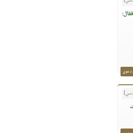
قدسي]
قال:
 دعوي
قدسي]
ك