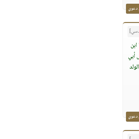
 دعوي
قدسي]
ابن
 أبي
لولد
 دعوي