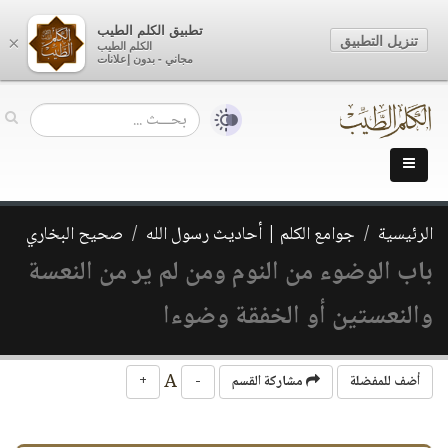
تطبيق الكلم الطيب
تنزيل التطبيق
×
الكلم الطيب
مجاني - بدون إعلانات
الرئيسية
جوامع الكلم | أحاديث رسول الله
صحيح البخاري
باب الوضوء من النوم ومن لم ير من النعسة
والنعستين أو الخفقة وضوءا
A
أضف للمفضلة
مشاركة القسم
-
+