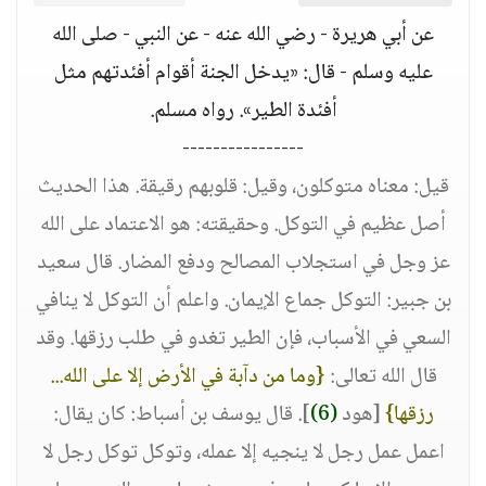
عن أبي هريرة - رضي الله عنه - عن النبي - صلى الله
عليه وسلم - قال: «يدخل الجنة أقوام أفئدتهم مثل
أفئدة الطير». رواه مسلم.
----------------
قيل: معناه متوكلون، وقيل: قلوبهم رقيقة. هذا الحديث
أصل عظيم في التوكل. وحقيقته: هو الاعتماد على الله
عز وجل في استجلاب المصالح ودفع المضار. قال سعيد
بن جبير: التوكل جماع الإيمان. واعلم أن التوكل لا ينافي
السعي في الأسباب، فإن الطير تغدو في طلب رزقها. وقد
قال الله تعالى:
{وما من دآبة في الأرض إلا على الله...
رزقها}
[هود
(6)
]. قال يوسف بن أسباط: كان يقال:
اعمل عمل رجل لا ينجيه إلا عمله، وتوكل توكل رجل لا