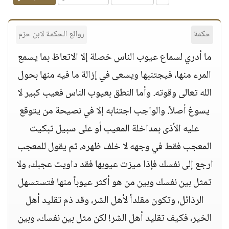
حكمة
روائع الحكمة لابن حزم
ما أدري لسماع عيوب الناس خصلة إلا الاتعاظ بما يسمع
المرء منها، فيجتنبها ويسعى في إزالة ما فيه منها بحول
الله تعالى وقوته. وأما النطق بعيوب الناس فعيب كبير لا
يسوغ أصلاً. والواجب اجتنابه إلا في نصيحة من يتوقع
عليه الأذى بمداخلة المعيب أو على سبيل تبكيت
المعجب فقط في وجهه لا خلف ظهره، ثم يقول للمعجب
ارجع إلى نفسك فإذا ميزت عيوبها فقد داويت عجبك، ولا
تمثل بين نفسك وبين من هو أكثر عيوباً منها فتستسهل
الرذائل، وتكون مقلداً لأهل الشر، وقد ذم تقليد أهل
الخير، فكيف تقليد أهل الشر! لكن مثل بين نفسك، وبين