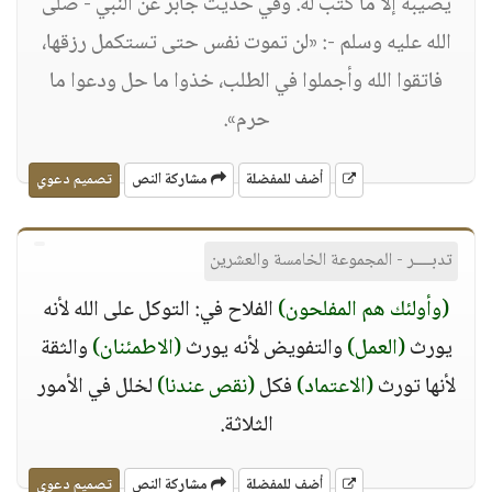
يصيبه إلا ما كتب له. وفي حديث جابر عن النبي - صلى
الله عليه وسلم -: «لن تموت نفس حتى تستكمل رزقها،
فاتقوا الله وأجملوا في الطلب، خذوا ما حل ودعوا ما
حرم».
أضف للمفضلة
مشاركة النص
تصميم دعوي
تدبــــر - المجموعة الخامسة والعشرين
(وأولئك هم المفلحون)
الفلاح في: التوكل على الله لأنه
يورث
(العمل)
والتفويض لأنه يورث
(الاطمئنان)
والثقة
لأنها تورث
(الاعتماد)
فكل
(نقص عندنا)
لخلل في الأمور
الثلاثة.
أضف للمفضلة
مشاركة النص
تصميم دعوي