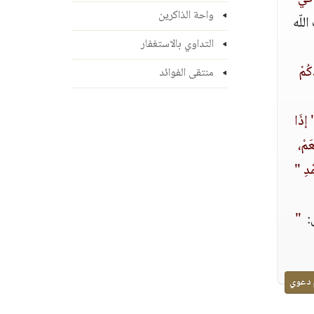
واحة الذاكرين
للّه
التداوي بالاستغفار
كُمْ
منتقى الفوائد
 ‏إذَا
عَمْ،
دِ‏ "
‏
 ‏
"
 دعوي