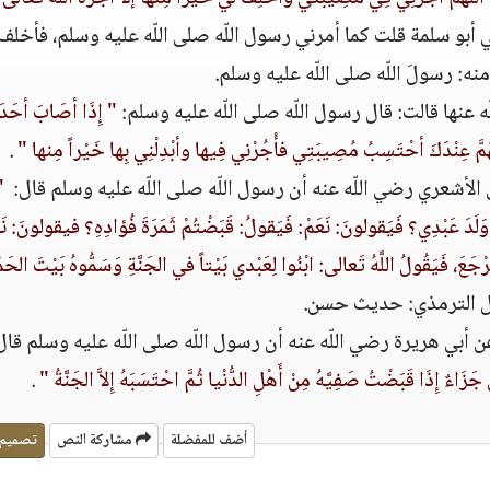
وفي أبو سلمة قلت كما أمرني رسول اللّه صلى اللّه عليه وسلم، فأخلف ا
ه‏:‏ رسولَ اللّه صلى اللّه عليه وسلم‏.‏ ‏
نها قالت‏:‏ قال رسول اللّه صلى اللّه عليه وسلم‏:‏‏
" ‏إِذَا أصَابَ أحَدَ
نَ، اللَّهُمَّ عِنْدَكَ أحْتَسِبُ مُصِيبَتِي فأْجُرْنِي فِيها وأبْدِلْنِي بِها خَيْراً مِنها‏ "
‏‏.‏
شعري رضي اللّه عنه أن رسول اللّه صلى اللّه عليه وسلم قال‏:‏ ‏
"
لَدَ عَبْدِي‏؟‏ فَيَقولونَ‏:‏ نَعَمْ‏:‏ فَيَقولُ‏:‏ قَبَضْتُمْ ثَمَرَةَ فُؤادِهِ‏؟‏ فيقولونَ‏:‏ نَ
جَعَ، فَيَقُولُ اللَّهُ تَعالى‏:‏ ابْنُوا لِعَبْدي بَيْتاً في الجَنَّةِ وَسَمُّوهُ بَيْتَ الحَمْ
 الترمذي‏:‏ حديث حسن‏.‏
ي هريرة رضي اللّه عنه أن رسول اللّه صلى اللّه عليه وسلم قال‏:‏
زَاءٌ إِذَا قَبَضْتُ صَفِيَّهُ مِنْ أَهْلِ الدُّنْيا ثُمَّ احْتَسَبَهُ إِلاَّ الجَنَّةُ‏ "
‏‏.‏‏
أضف للمفضلة
مشاركة النص
تصميم