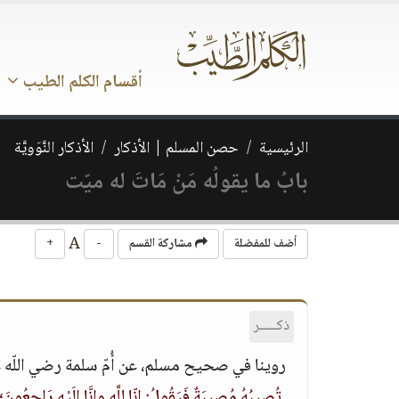
أقسام الكلم الطيب
الرئيسية
حصن المسلم | الأذكار
الأذكار النَّوَويَّة
بابُ ما يقولُه مَنْ مَاتَ له ميّت
A
أضف للمفضلة
مشاركة القسم
-
+
ذكـــــر
روينا في صحيح مسلم، عن أُمّ سلمة رضي اللّه عنها
تُصيبُهُ مُصِيبَةٌ فَيَقُولُ‏:‏ إنّا لِلَّهِ وإنَّا إِلَيْهِ رَاجِع