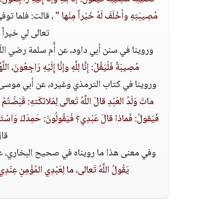
مُصِيبَتِهِ وأخْلَفَ لَهُ خَيْراً مِنْها‏ "
‏، قالت‏:‏ فلما ت
تعالى لي خيراً من
وروينا في سنن أبي داود، عن أُم سلمة رضي اللّه ع
مُصِيبَةٌ فَلْيَقُلْ‏:‏ إِنَّا لِلَّهِ وإنَّا إِلَيْهِ رَاجِعُو
وروينا في كتاب الترمذي وغيره، عن أبي موسى الأ
ماتَ وَلَدُ العَبْدِ قالَ اللَّهُ تَعالى لِمَلائكَتهِ‏:‏ قَبَضْتُمْ وَ
فَيَقولُ‏:‏ فَماذا قالَ عَبْدِي‏؟‏ فَيَقُولُونَ‏:‏ حَمِدَكَ وَاسْتَرْ
قال
وفي معنى هذا ما رويناه في صحيح البخاري، عن أب
‏يَقُولُ اللَّهُ تَعالى، ما لِعَبْدِي المُؤْمِنِ عِنْدِي جَ