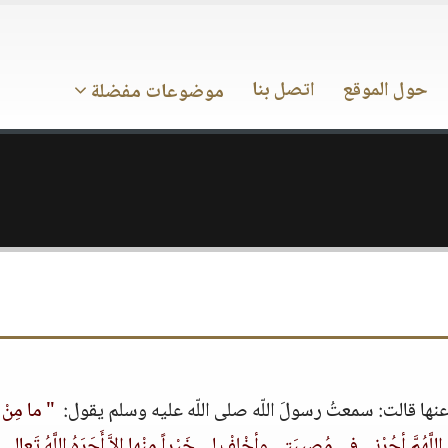
حول الموقع
اتصل بنا
موضوعات مفضلة
 قالت‏:‏ سمعتُ رسولَ اللّه صلى اللّه عليه وسلم يقول‏:‏ ‏
" ‏ما مِنْ ع
ُونَ؛ اللَّهُمَّ أجُرْنِي فِي مُصِيبَتي وأخْلِفْ لي خَيْراً مِنْها إلاَّ أَجَرَهُ اللَّهُ تَعال