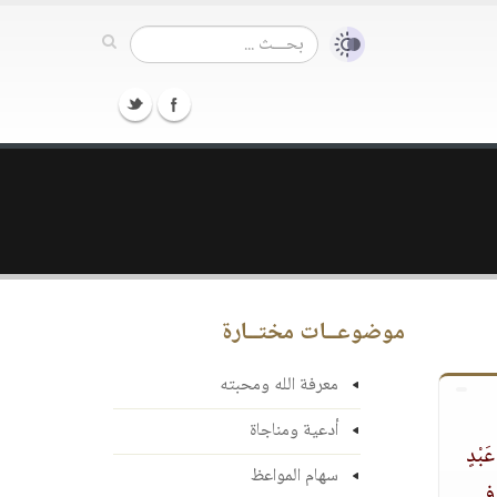
موضوعــات مختــارة
معرفة الله ومحبته
أدعية ومناجاة
َبْدٍ
سهام المواعظ
ى في